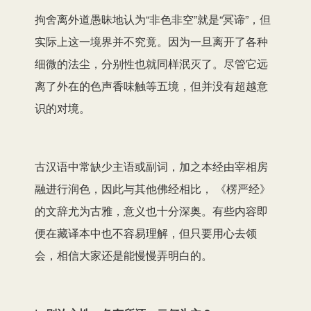
拘舍离外道愚昧地认为“非色非空”就是“冥谛”，但
实际上这一境界并不究竟。因为一旦离开了各种
细微的法尘，分别性也就同样泯灭了。尽管它远
离了外在的色声香味触等五境，但并没有超越意
识的对境。
古汉语中常缺少主语或副词，加之本经由宰相房
融进行润色，因此与其他佛经相比， 《楞严经》
的文辞尤为古雅，意义也十分深奥。有些内容即
便在藏译本中也不容易理解，但只要用心去领
会，相信大家还是能慢慢弄明白的。