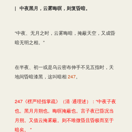
| 中夜黑月，云雾晦暝，则复昏暗。
“中夜、无月之时，云雾晦暗，掩蔽天空，又成昏
暗无明之相。”
在半夜、初一或是乌云密布伸手不见五指时，天
地间昏暗漆黑，这叫暗相
247
。
247《楞严经指掌疏》（清 ·通理述）：“中夜子夜
也。黑月月朔也。晦暝掩蔽也。言子夜已昏况当
月朔。又值云掩雾蔽。则不唯微昏且昏极而至于
暗矣。 ”