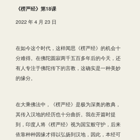
播
《楞严经
》第18课
放
2022 年 4 月 23 日
器
在如今这个时代，这样闻思《楞严经》的机会十
分难得。在佛陀圆寂两千五百多年后的今天，还
有人专注于佛陀传下的言教，这确实是一种美妙
的缘分。
在大乘佛法中，《楞严经》是极为深奥的教典，
其传入汉地的经历也十分曲折。我在开篇时提
到，印度人将《楞严经》视为国宝般守护，后来
依靠种种因缘才得以弘扬到汉地，因此，本经可