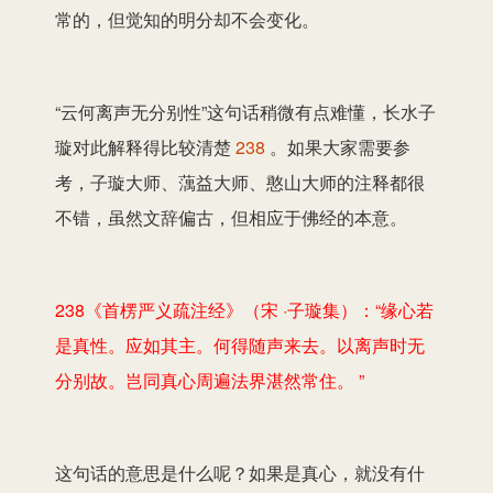
常的，但觉知的明分却不会变化。
“云何离声无分别性”这句话稍微有点难懂，长水子
璇对此解释得比较清楚
238
。如果大家需要参
考，子璇大师、蕅益大师、憨山大师的注释都很
不错，虽然文辞偏古，但相应于佛经的本意。
238《首楞严义疏注经》（宋 ·子璇集）：“缘心若
是真性。应如其主。何得随声来去。以离声时无
分别故。岂同真心周遍法界湛然常住。 ”
这句话的意思是什么呢？如果是真心，就没有什