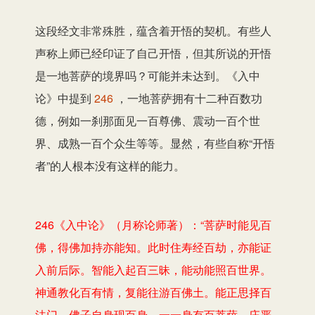
这段经文非常殊胜，蕴含着开悟的契机。有些人
声称上师已经印证了自己开悟，但其所说的开悟
是一地菩萨的境界吗？可能并未达到。《入中
论》中提到
246
，一地菩萨拥有十二种百数功
德，例如一刹那面见一百尊佛、震动一百个世
界、成熟一百个众生等等。显然，有些自称“开悟
者”的人根本没有这样的能力。
246《入中论》（月称论师著）：“菩萨时能见百
佛，得佛加持亦能知。此时住寿经百劫，亦能证
入前后际。智能入起百三昧，能动能照百世界。
神通教化百有情，复能往游百佛土。能正思择百
法门，佛子自身现百身。一一身有百菩萨，庄严