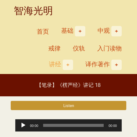
Skip
智海光明
to
content
基础
中观
首页
戒律
仪轨
入门读物
讲经
译作著作
【笔录】《楞严经》讲记 18
音
00:00
00:00
频