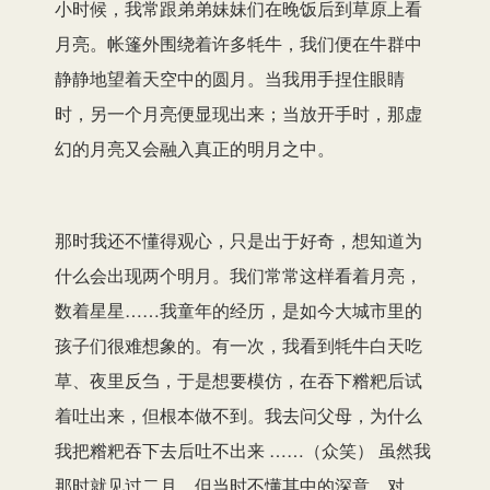
小时候，我常跟弟弟妹妹们在晚饭后到草原上看
月亮。帐篷外围绕着许多牦牛，我们便在牛群中
静静地望着天空中的圆月。当我用手捏住眼睛
时，另一个月亮便显现出来；当放开手时，那虚
幻的月亮又会融入真正的明月之中。
那时我还不懂得观心，只是出于好奇，想知道为
什么会出现两个明月。我们常常这样看着月亮，
数着星星……我童年的经历，是如今大城市里的
孩子们很难想象的。有一次，我看到牦牛白天吃
草、夜里反刍，于是想要模仿，在吞下糌粑后试
着吐出来，但根本做不到。我去问父母，为什么
我把糌粑吞下去后吐不出来 ……（众笑） 虽然我
那时就见过二月，但当时不懂其中的深意。对