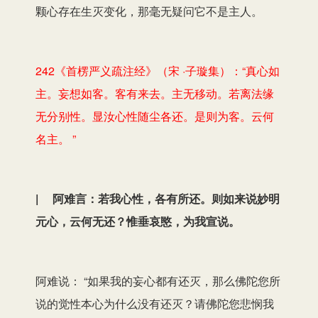
颗心存在生灭变化，那毫无疑问它不是主人。
242《首楞严义疏注经》（宋 ·子璇集）：“真心如
主。妄想如客。客有来去。主无移动。若离法缘
无分别性。显汝心性随尘各还。是则为客。云何
名主。 ”
| 阿难言：若我心性，各有所还。则如来说妙明
元心，云何无还？惟垂哀愍，为我宣说。
阿难说： “如果我的妄心都有还灭，那么佛陀您所
说的觉性本心为什么没有还灭？请佛陀您悲悯我