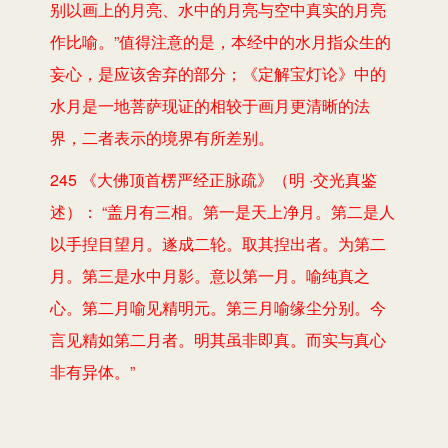
别以画上的月亮、水中的月亮与空中真实的月亮
作比喻。”值得注意的是，本经中的水月指众生的
妄心，是应该舍弃的部分；《定解宝灯论》中的
水月是一地菩萨现证的相较于画月更清晰的法
界，二者表示的境界有所差别。
245 《大佛顶首楞严经正脉疏》（明 ·交光真鉴
述）： “盖月有三相。第一是天上净月。第二是人
以手揑目望月。遂成二轮。取其揑出者。为第二
月。第三是水中月影。意以第一月。喻纯真之
心。第二月喻见精明元。第三月喻缘尘分别。今
言见精如第二月者。明其虽非即真。而实与真心
非有异体。”