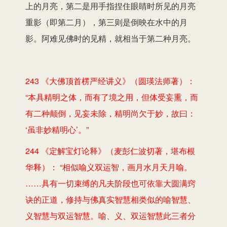
上的月亮，第二是用手指捏住眼睛时所见的月亮
重影（即第二月），第三则是倒映在水中的月
影。阿难见佛时的见精，就相当于第二种月亮。
243 《大佛顶首楞严经讲义》（圆瑛法师著）：
“本具精明之体，而有了境之用，但体受妄熏，而
有二种颠倒，见妄未除，精明尚欠于妙，故曰：
‘虽非妙精明心’。”
244 《定解宝灯论释》（麦彭仁波切著，堪布根
华释）： “相似喻义双运智，画月水月天月喻。
……具有一切束缚的凡夫阶段也可依靠大圆满窍
诀的正道，修持与佛真实智慧相类似的喻智慧、
义智慧与双运智慧。喻、义、双运智慧此三者分