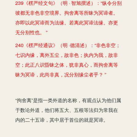
239《楞严经文句》（明 · 智旭撰述）：“纵令分别
彼都无非色非空境界。拘舍离等所昧为冥谛者。
亦即以此冥谛而为法缘。若离此冥谛法缘。亦更
无分别性也。 ”
240《楞严经通议》（明 ·德清述）：“非色非空；
七识内缘，离外五尘，故非色；执内为我，故非
空；此正八识昏昧之体，犹非真心，而拘舍离等
昧为冥谛，此尚非真，况分别缘尘者乎？ ”
“拘舍离”是指一类外道的名称，有观点认为他们属
于数论外道，他们将五大、五根等法归为常我在
内的二十五谛，其中居于首位的就是冥谛。