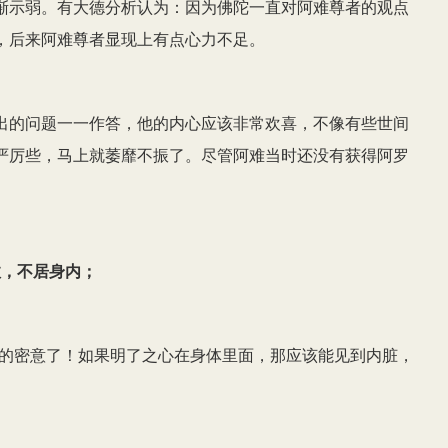
渐示弱。有大德分析认为：因为佛陀一直对阿难尊者的观点
，后来阿难尊者显现上有点心力不足。
出的问题一一作答，他的内心应该非常欢喜，不像有些世间
严厉些，马上就萎靡不振了。尽管阿难当时还没有获得阿罗
。
故，不居身内；
说的密意了！如果明了之心在身体里面，那应该能见到内脏，