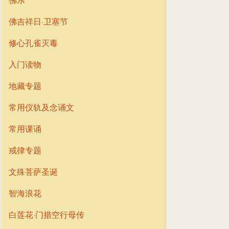
佛吉祥日·卫塞节
修心孔雀灭毒
入门读物
地藏专题
常用仪轨及念诵文
常用课诵
戒律专题
文殊菩萨圣诞
智海浪花
白莲花·门措空行母传