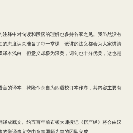
头
键
来
增
的注释中对句读和段落的理解也多持各家之见。我虽然没有
高
任的态度认真准备了每一堂课，该讲的法义都会为大家讲清
或
汉译本浅白，但意义却极为深奥，词句也十分优美，这也是
降
低
音
语言的译本，乾隆帝亲自为四语校订本作序，其内容主要有
量。
翻译成藏文。约五百年前布顿大师授记《楞严经》将会由汉
体的翻译事宜交由章嘉国师为首的团队完成。