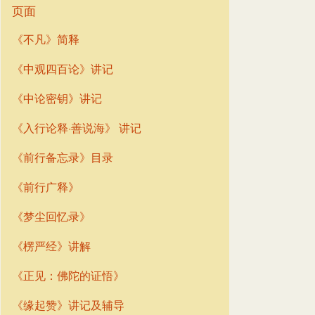
页面
《不凡》简释
《中观四百论》讲记
《中论密钥》讲记
《入行论释·善说海》 讲记
《前行备忘录》目录
《前行广释》
《梦尘回忆录》
《楞严经》讲解
《正见：佛陀的证悟》
《缘起赞》讲记及辅导