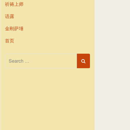
祈祷上师
语露
金刚萨埵
首页