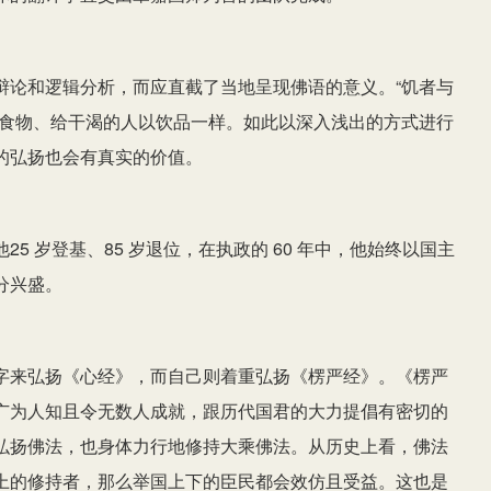
辩论和逻辑分析，而应直截了当地呈现佛语的意义。“饥者与
以食物、给干渴的人以饮品一样。如此以深入浅出的方式进行
的弘扬也会有真实的价值。
5 岁登基、85 岁退位，在执政的 60 年中，他始终以国主
分兴盛。
字来弘扬《心经》，而自己则着重弘扬《楞严经》。《楞严
广为人知且令无数人成就，跟历代国君的大力提倡有密切的
弘扬佛法，也身体力行地修持大乘佛法。从历史上看，佛法
上的修持者，那么举国上下的臣民都会效仿且受益。这也是