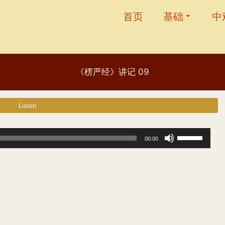
首页
基础
中
《楞严经》讲记 09
使
00:00
用
上
/
下
箭