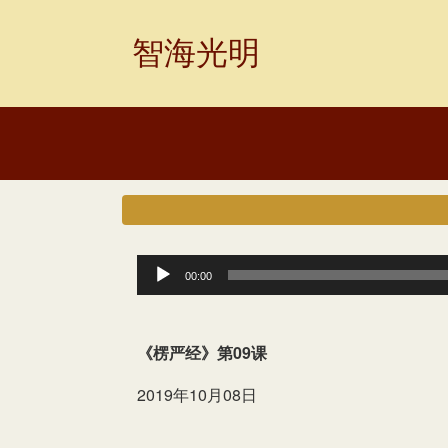
Skip
to
智海光明
content
音
00:00
频
播
《楞严经
》第09课
放
2019年10月08日
器