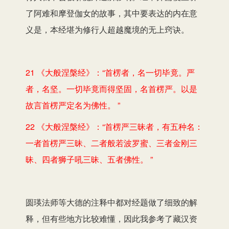
了阿难和摩登伽女的故事，其中要表达的内在意
义是，本经堪为修行人超越魔境的无上窍诀。
21 《大般涅槃经》：“首楞者，名一切毕竟。严
者，名坚。一切毕竟而得坚固，名首楞严。以是
故言首楞严定名为佛性。 ”
22 《大般涅槃经》：“首楞严三昧者，有五种名：
一者首楞严三昧、二者般若波罗蜜、三者金刚三
昧、四者狮子吼三昧、五者佛性。 ”
圆瑛法师等大德的注释中都对经题做了细致的解
释，但有些地方比较难懂，因此我参考了藏汉资