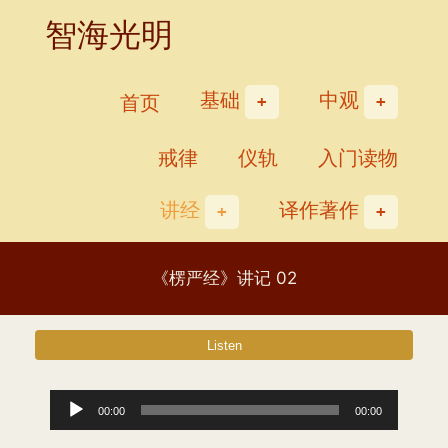
Skip
智海光明
to
content
基础
中观
首页
戒律
仪轨
入门读物
讲经
译作著作
《楞严经》讲记 02
音
00:00
00:00
频