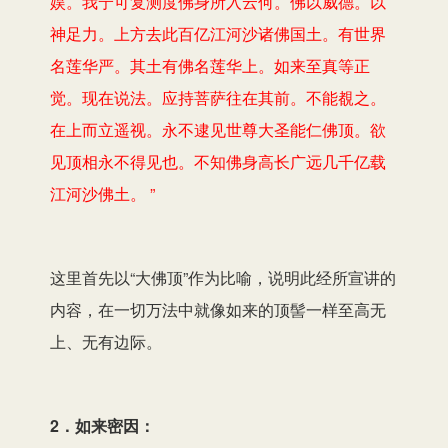
娱。我宁可复测度佛身所入云何。佛以威德。以
神足力。上方去此百亿江河沙诸佛国土。有世界
名莲华严。其土有佛名莲华上。如来至真等正
觉。现在说法。应持菩萨往在其前。不能覩之。
在上而立遥视。永不逮见世尊大圣能仁佛顶。欲
见顶相永不得见也。不知佛身高长广远几千亿载
江河沙佛土。 ”
这里首先以“大佛顶”作为比喻，说明此经所宣讲的
内容，在一切万法中就像如来的顶髻一样至高无
上、无有边际。
2．如来密因：