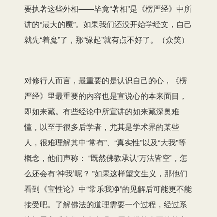
要执著这些外相——毕竟“著相”是《楞严经》中所
讲的“最大的魔”。如果我们还没开始学经文，自己
就先“着魔”了，那“缘起”就有点不好了。（众笑）
对修行人而言，最重要的是认识自己的心，《楞
严经》里最重要的内容也是宣说心的本来面目，
即如来藏。有些经论中所宣讲的如来藏深奥难
懂，以至于很多后学者，尤其是学术界的某些
人，很难理解其中“常有”、“真实性”以及“大我”等
概念，他们声称： “既然佛教承认‘万法皆空’，怎
么还会有‘神我’呢？ ”如果这样望文生义，那他们
看到《宝性论》中“常乐我净”的见解后可能更不能
接受吧。了解佛法的道理需要一个过程，经过系