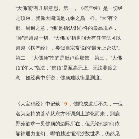
“大佛顶”有几层意思。第一，《楞严经》是一切经
之顶乘，就像大圆满是九乘之巅一样。“大”有全
部、周遍之意，“佛”是指认识心性的最高境界，
“顶”是超越一切。“大佛顶”指世间无有任何法可以
超越《楞严经》，类似自宗常说的“最无上密法”。
第二， “大佛顶”指的是毗卢遮那佛。第三， “大佛
顶”的“大”指法，“佛顶”是至高无上、无法测度之
意，如经典中所说，佛顶难以衡量测度。
《大宝积经》中记载
19
，佛陀成道后不久，一位
名为应持的菩萨从东方怀调刹土游化而来，到鹿
野苑欲求一见佛顶的边际所在，但无论他如何依
靠神通力变幻，哪怕越过恒河沙数世界，仍然见