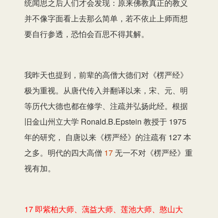
统闻思之后人们才会发现：原来佛教真正的教义
并不像字面看上去那么简单，若不依止上师而想
要自行参透，恐怕会百思不得其解。
我昨天也提到，前辈的高僧大德们对《楞严经》
极为重视。从唐代传入并翻译以来，宋、元、明
等历代大德也都在修学、注疏并弘扬此经。根据
旧金山州立大学 Ronald.B.Epstein 教授于 1975
年的研究， 自唐以来《楞严经》的注疏有 127 本
之多。明代的四大高僧
17
无一不对《楞严经》重
视有加。
17 即紫柏大师、蕅益大师、莲池大师、憨山大