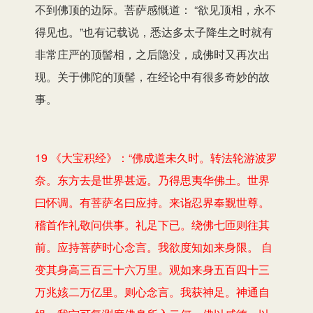
不到佛顶的边际。菩萨感慨道： “欲见顶相，永不
得见也。”也有记载说，悉达多太子降生之时就有
非常庄严的顶髻相，之后隐没，成佛时又再次出
现。关于佛陀的顶髻，在经论中有很多奇妙的故
事。
19 《大宝积经》：“佛成道未久时。转法轮游波罗
奈。东方去是世界甚远。乃得思夷华佛土。世界
曰怀调。有菩萨名曰应持。来诣忍界奉觐世尊。
稽首作礼敬问供事。礼足下已。绕佛七匝则往其
前。应持菩萨时心念言。我欲度知如来身限。 自
变其身高三百三十六万里。观如来身五百四十三
万兆姟二万亿里。则心念言。我获神足。神通自