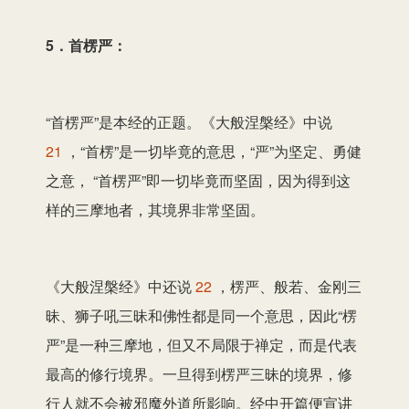
5．首楞严：
“首楞严”是本经的正题。《大般涅槃经》中说
21
，“首楞”是一切毕竟的意思，“严”为坚定、勇健
之意， “首楞严”即一切毕竟而坚固，因为得到这
样的三摩地者，其境界非常坚固。
《大般涅槃经》中还说
22
，楞严、般若、金刚三
昧、狮子吼三昧和佛性都是同一个意思，因此“楞
严”是一种三摩地，但又不局限于禅定，而是代表
最高的修行境界。一旦得到楞严三昧的境界，修
行人就不会被邪魔外道所影响。经中开篇便宣讲