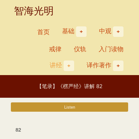
Skip
智海光明
to
content
基础
中观
首页
戒律
仪轨
入门读物
讲经
译作著作
【笔录】《楞严经》讲解 82
82