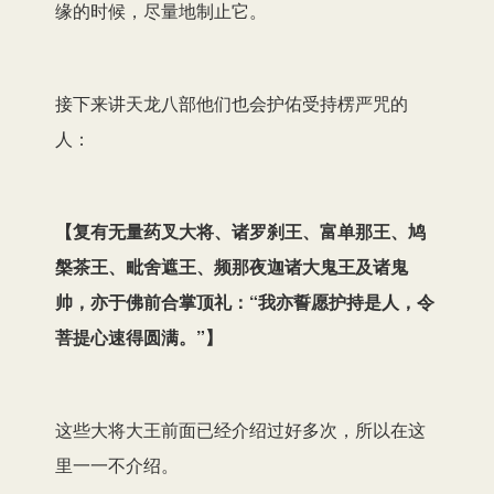
缘的时候，尽量地制止它。
接下来讲天龙八部他们也会护佑受持楞严咒的
人：
【
复有无量药叉大将、诸罗刹王、富单那王、鸠
槃茶王、毗舍遮王、频那夜迦诸大鬼王及诸鬼
帅，亦于佛前合掌顶礼：“我亦誓愿护持是人，令
菩提心速得圆满。”
】
这些大将大王前面已经介绍过好多次，所以在这
里一一不介绍。