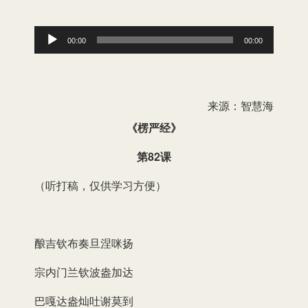
音
00:00
00:00
频
播
放
来源：智慧海
器
《楞严经》
第82课
（听打稿，仅供学习方便）
酿吉钦布奏旦涅咪扬
宗内门兰钦波盎加达
巴嘎达盎灿吐谢莫到