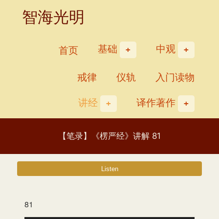
Skip
智海光明
to
content
基础
中观
首页
戒律
仪轨
入门读物
讲经
译作著作
【笔录】《楞严经》讲解 81
81