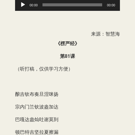
音
00:00
00:00
频
播
放
来源：智慧海
器
《楞严经》
第81课
（听打稿，仅供学习方便）
酿吉钦布奏旦涅咪扬
宗内门兰钦波盎加达
巴嘎达盎灿吐谢莫到
顿巴特吉坚拉夏擦漏