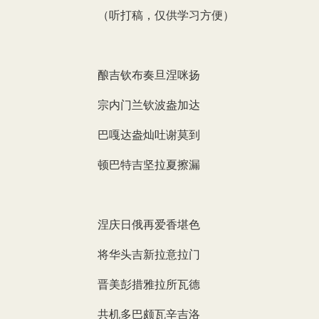
（听打稿，仅供学习方便）
酿吉钦布奏旦涅咪扬
宗内门兰钦波盎加达
巴嘎达盎灿吐谢莫到
顿巴特吉坚拉夏擦漏
涅庆日俄再爱香堪色
将华头吉新拉意拉门
晋美彭措雅拉所瓦德
共机多巴颇瓦辛吉洛