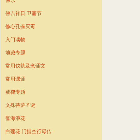
佛吉祥日·卫塞节
修心孔雀灭毒
入门读物
地藏专题
常用仪轨及念诵文
常用课诵
戒律专题
文殊菩萨圣诞
智海浪花
白莲花·门措空行母传