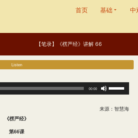
首页
基础
中
【笔录】《楞严经》讲解 66
使
00:00
用
上
来源：智慧海
/
《楞严经》
下
第66课
箭