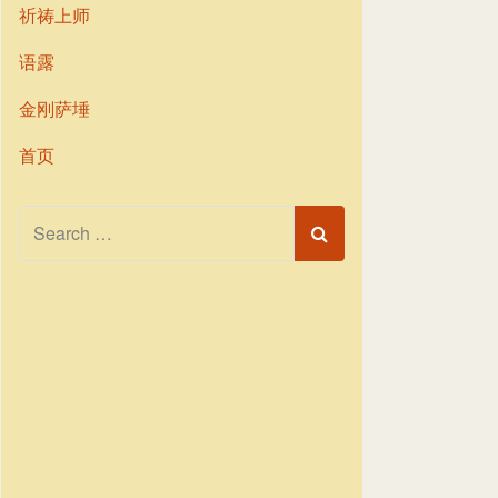
祈祷上师
语露
金刚萨埵
首页