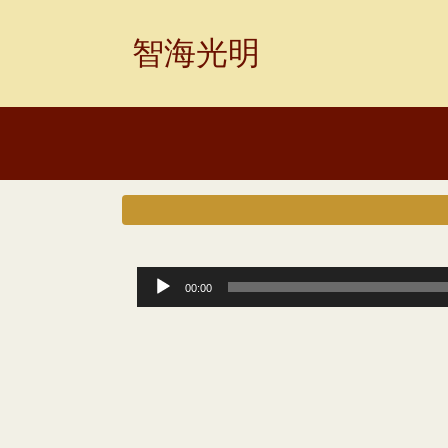
Skip
to
智海光明
content
音
00:00
频
播
放
器