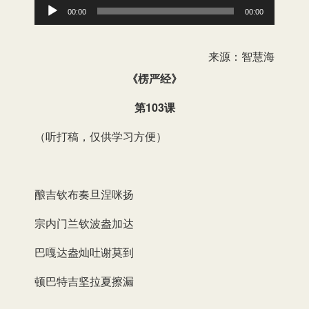
音
00:00
00:00
频
播
来源：智慧海
放
《楞严经》
器
第103
课
（听打稿，仅供学习方便）
酿吉钦布奏旦涅咪扬
宗内门兰钦波盎加达
巴嘎达盎灿吐谢莫到
顿巴特吉坚拉夏擦漏