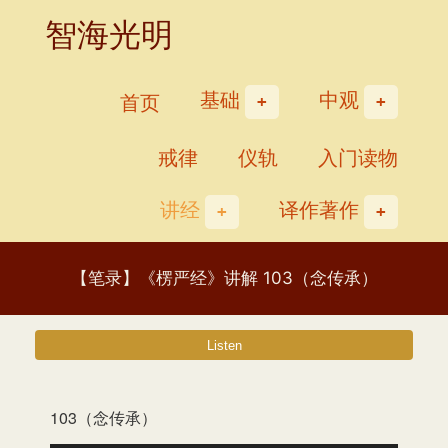
Skip
智海光明
to
content
基础
中观
首页
戒律
仪轨
入门读物
讲经
译作著作
【笔录】《楞严经》讲解 103（念传承）
103（念传承）