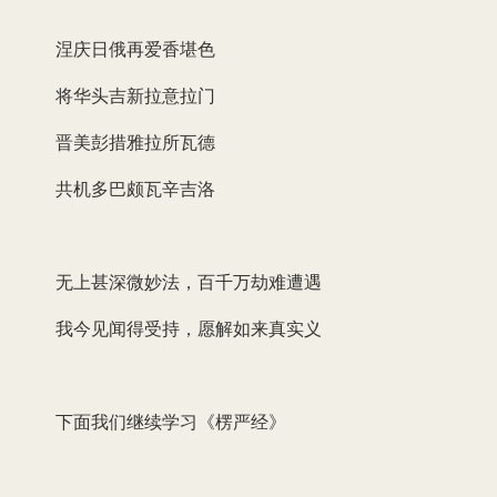
涅庆日俄再爱香堪色
将华头吉新拉意拉门
晋美彭措雅拉所瓦德
共机多巴颇瓦辛吉洛
无上甚深微妙法，百千万劫难遭遇
我今见闻得受持，愿解如来真实义
下面我们继续学习《楞严经》