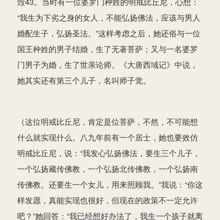
毁43。当时有一位婆罗门种姓的明戒比丘尼，心想：
“我生为下劣之身的女人，不能弘扬佛法，应该与男人
婚配生子，弘扬圣法。”这样考虑之后，她还俗与一位
国王种姓的男子结婚，生了无著菩萨；又与一名婆罗
门男子为婚，生了世亲论师。《大唐西域记》中说，
她其实还有第三个儿子，名叫师子觉。
（这位明戒比丘尼，肯定是位菩萨，不然，不可能想
什么就实现什么。八九年前有一个居士，她也要效仿
明戒比丘尼，说：“我发心弘扬佛法，要生三个儿子，
一个弘扬藏传佛教，一个弘扬北传佛教，一个弘扬南
传佛教。还要生一个女儿，用来照顾我。”我说：“你这
样发愿，真能实现也很好，但现在的政策不一定允许
吧？”她回答：“我已经想好办法了，我生一个孩子就离