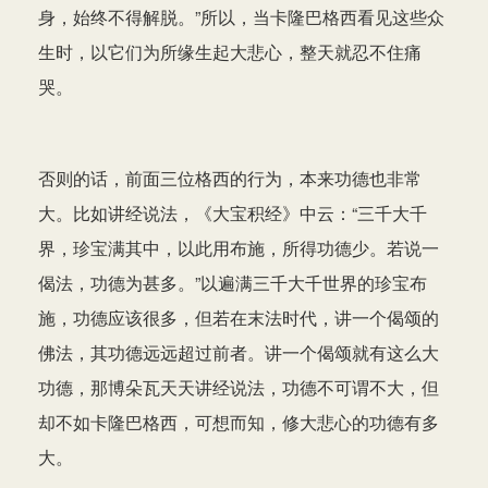
身，始终不得解脱。”所以，当卡隆巴格西看见这些众
生时，以它们为所缘生起大悲心，整天就忍不住痛
哭。
否则的话，前面三位格西的行为，本来功德也非常
大。比如讲经说法，《大宝积经》中云：“三千大千
界，珍宝满其中，以此用布施，所得功德少。若说一
偈法，功德为甚多。”以遍满三千大千世界的珍宝布
施，功德应该很多，但若在末法时代，讲一个偈颂的
佛法，其功德远远超过前者。讲一个偈颂就有这么大
功德，那博朵瓦天天讲经说法，功德不可谓不大，但
却不如卡隆巴格西，可想而知，修大悲心的功德有多
大。