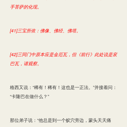
手菩萨的化现。
[41]三宝所依：佛像、佛经、佛塔。
[42]三同门中原本应是金厄瓦，但《前行》此处说是衮
巴瓦，请观察。
格西又说：“稀有！稀有！这也是一正法。”并接着问：
“卡隆巴在做什么？”
那位弟子说：“他总是到一个蚁穴旁边，蒙头天天痛