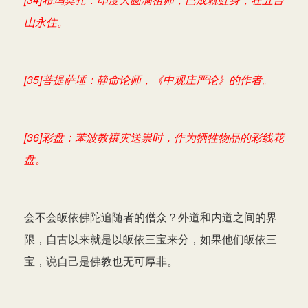
山永住。
[35]菩提萨埵：静命论师，《中观庄严论》的作者。
[36]彩盘：苯波教禳灾送祟时，作为牺牲物品的彩线花
盘。
会不会皈依佛陀追随者的僧众？外道和内道之间的界
限，自古以来就是以皈依三宝来分，如果他们皈依三
宝，说自己是佛教也无可厚非。