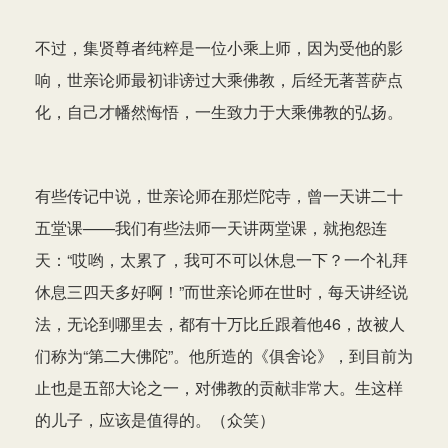
不过，集贤尊者纯粹是一位小乘上师，因为受他的影
响，世亲论师最初诽谤过大乘佛教，后经无著菩萨点
化，自己才幡然悔悟，一生致力于大乘佛教的弘扬。
有些传记中说，世亲论师在那烂陀寺，曾一天讲二十
五堂课——我们有些法师一天讲两堂课，就抱怨连
天：“哎哟，太累了，我可不可以休息一下？一个礼拜
休息三四天多好啊！”而世亲论师在世时，每天讲经说
法，无论到哪里去，都有十万比丘跟着他46，故被人
们称为“第二大佛陀”。他所造的《俱舍论》，到目前为
止也是五部大论之一，对佛教的贡献非常大。生这样
的儿子，应该是值得的。（众笑）