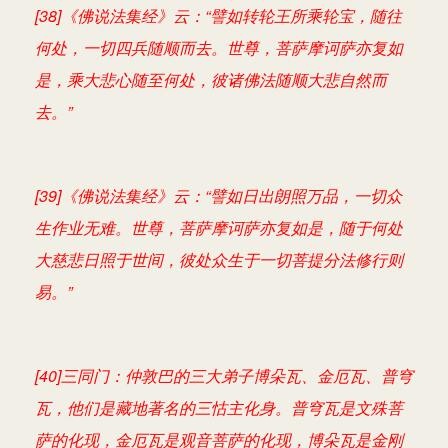
[38]《佛说法集经》云：“譬如转轮王所乘轮宝，随往
何处，一切四兵随顺而去。世尊，菩萨摩诃萨亦复如
是，乘大悲心随至何处，彼诸佛法随顺大悲自然而
去。”
[39]《佛说法集经》云：“譬如日出朗照万品，一切众
生作业无难。世尊，菩萨摩诃萨亦复如是，随于何处
大慈悲日照于世间，彼处众生于一切菩提分法修行则
易。”
[40]三同门：仲敦巴的三大弟子博朵瓦、金厄瓦、普穹
瓦，他们是藏地著名的三怙主化身。普穹瓦是文殊菩
萨的化现，金厄瓦是观音菩萨的化现，博朵瓦是金刚