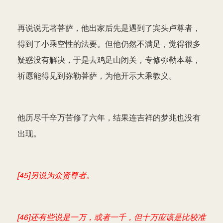
再说说无著菩萨，他出家后先是遇到了宾头卢尊者，
得到了小乘空性的法要。但他仍然不满足，觉得很多
疑惑没有解决，于是去鸡足山闭关，专修弥勒本尊，
祈愿能得见到弥勒菩萨，为他开示大乘教义。
他历尽千辛万苦修了六年，结果连吉祥的梦兆也没有
出现。
[45]另说为众贤尊者。
[46]还有些说是一万，或者一千，但十万应该是比较准