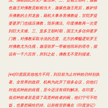
色迦王对佛教贡献相当大，迦腻色迦王死后，嫉妒排
斥佛教的土邦龙族，藉机大事杀害佛教徒，甘陀罗提
婆婆罗门也镇压佛教，毁坏佛法。印度佛教再一次受
到巨大灾难。三、笈多王朝时期，国王大多信仰婆罗
门教，对佛教采取冷淡的态度。北方的摩醯逻矩罗王
对佛教尤为仇视，迦湿弥罗一带被他毁坏的塔寺，据
说有一千六百所，所到之处，佛教无不受到侵凌。
[44]印度跟其他地方不同，到目前为止对种姓仍特别执
著。全世界的政府、机构为此开了很多会议，但他们
对低劣种姓的歧视，至今还没有得到解决。在印度，
低劣种姓者若是摸了高贵种姓者的碗，他们宁可不吃
饭，也要把碗给扔掉。以前根登群佩在《印度游记》