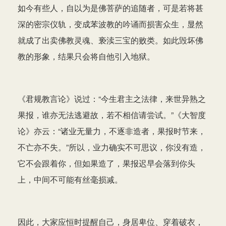
如今有些人，自以为是佛菩萨的追随者，可是若将甚
深的密宗仪轨，变成苯波教的吟诵而损害众生，显然
就成了出卖佛教灵魂、亵渎三宝的败类。如此毁坏佛
教的形象，结果只会将自他引入地狱。
《君规教言论》说过：“今生君主之法律，来世异熟之
果报，谁亦无法逃避故，若不相信请尝试。”《大智度
论》亦云：“诸业无量力，不逐非造者，果报时节来，
不亡亦不失。”所以，业力确实不可思议，你没有造，
它不会跟着你，但如果造了，果报迟早会落到你头
上，中间不可能有丝毫损减。
因此，大家应恒时提醒自己，身居卑位、穿着破衣，