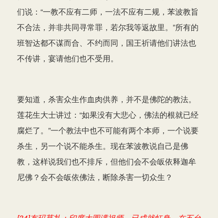
们说：“一教不应有二师，一法不应有二规，苯波教旨
不合法，并非共同寻常罪，若尔我等返故里。”所有的
班智达都不谋而合、不约而同，国王祈请他们讲法也
不传讲，宴请他们也不受用。
要知道，杀害众生作血肉供养，并不是佛陀的教法。
莲花生大士讲过：“如果没有大悲心，佛法的根就已经
腐烂了。”一个教法中也不可能有两个本师，一个说要
杀生，另一个说不能杀生。现在苯波教说自己是佛
教，这样说我们也不排斥，但他们会不会皈依释迦牟
尼佛？会不会皈依佛法，断除杀害一切众生？
[34]布玛莫扎：印度大圆满祖师，已成就虹身，在五台