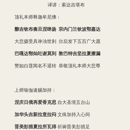
译讲：索达吉堪布
顶礼本师释迦牟尼佛：
酿吉钦布奏旦涅咪扬 宗内门兰钦波鄂嘉达
大悲摄受具诤浊世刹 尔后发下五百广大愿
巴嘎达鄂灿吐谢莫到 敦巴特吉坚拉夏擦漏
赞如白莲闻名不退转 恭敬顶礼本师大悲尊
上师瑜伽速赐加持：
涅庆日俄再爱香克思
自大圣境五台山
加华头吉新拉意拉闷
文殊加持入心间
晋美彭措夏拉所瓦得
祈祷晋美彭措足