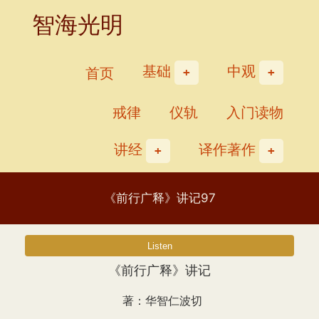
Skip
智海光明
to
content
基础
中观
首页
戒律
仪轨
入门读物
讲经
译作著作
《前行广释》讲记97
《前行广释》讲记
著：华智仁波切