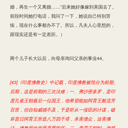
婚，再生一个又离婚……”后来她好像嫁到美国去了。
前段时间她打电话，我问了一下，她说自己特别苦
恼，现在什么事都办不了。所以，凡夫人心里想的，
跟现实还是有一定差距。）
两个儿子长大以后，向母亲询问父亲的事业44。
[43]《印度佛教史》中记载，印度佛教被毁分为前期、
后期，这是前期的三次法难：一、弗沙密多罗，是印
度孔雀王朝最后一位国王，他希望能如阿育王般流芳
百世，但自知威德不及，于是听从一佞臣的计谋，破
坏昔日阿育王所造八万四千塔，杀害僧众，迫害佛
法。佛教因此所受严重毁坏。二、贵霜王朝时，迦腻