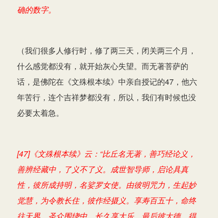
确的数字。
（我们很多人修行时，修了两三天，闭关两三个月，
什么感觉都没有，就开始灰心失望。而无著菩萨的
话，是佛陀在《文殊根本续》中亲自授记的47，他六
年苦行，连个吉祥梦都没有，所以，我们有时候也没
必要太着急。
[47]《文殊根本续》云：“比丘名无著，善巧经论义，
善辨经藏中，了义不了义。成世智导师，启论具真
性，彼所成持明，名娑罗女使。由彼明咒力，生起妙
觉慧，为令教长住，彼作经摄义。享寿百五十，命终
往天界，圣众围绕中，长久享大乐，最后彼大德，得