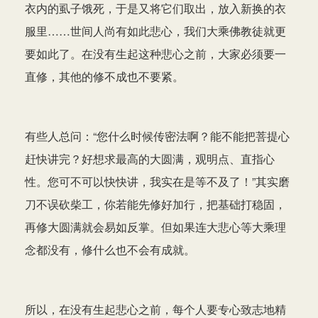
衣内的虱子饿死，于是又将它们取出，放入新换的衣
服里……世间人尚有如此悲心，我们大乘佛教徒就更
要如此了。在没有生起这种悲心之前，大家必须要一
直修，其他的修不成也不要紧。
有些人总问：“您什么时候传密法啊？能不能把菩提心
赶快讲完？好想求最高的大圆满，观明点、直指心
性。您可不可以快快讲，我实在是等不及了！”其实磨
刀不误砍柴工，你若能先修好加行，把基础打稳固，
再修大圆满就会易如反掌。但如果连大悲心等大乘理
念都没有，修什么也不会有成就。
所以，在没有生起悲心之前，每个人要专心致志地精