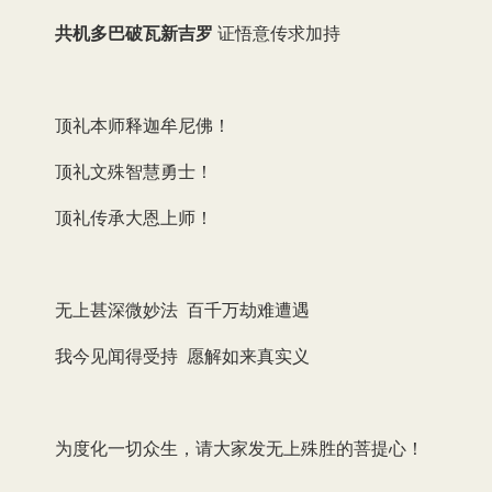
共机多巴破瓦新吉罗
证悟意传求加持
顶礼本师释迦牟尼佛！
顶礼文殊智慧勇士！
顶礼传承大恩上师！
无上甚深微妙法 百千万劫难遭遇
我今见闻得受持 愿解如来真实义
为度化一切众生，请大家发无上殊胜的菩提心！