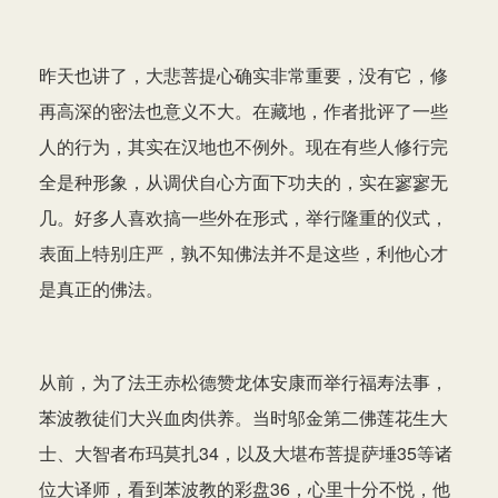
昨天也讲了，大悲菩提心确实非常重要，没有它，修
再高深的密法也意义不大。在藏地，作者批评了一些
人的行为，其实在汉地也不例外。现在有些人修行完
全是种形象，从调伏自心方面下功夫的，实在寥寥无
几。好多人喜欢搞一些外在形式，举行隆重的仪式，
表面上特别庄严，孰不知佛法并不是这些，利他心才
是真正的佛法。
从前，为了法王赤松德赞龙体安康而举行福寿法事，
苯波教徒们大兴血肉供养。当时邬金第二佛莲花生大
士、大智者布玛莫扎34，以及大堪布菩提萨埵35等诸
位大译师，看到苯波教的彩盘36，心里十分不悦，他