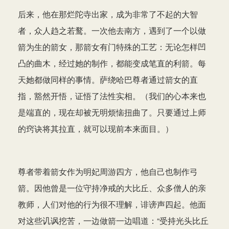
后来，他在那烂陀寺出家，成为非常了不起的大智
者，众人趋之若鹜。一次他去南方，遇到了一个以做
箭为生的箭女，那箭女有门特殊的工艺：无论怎样凹
凸的曲木，经过她的制作，都能变成笔直的利箭。每
天她都做同样的事情。萨绕哈巴尊者通过箭女的直
指，豁然开悟，证悟了法性实相。（我们的心本来也
是端直的，现在却被无明烦恼扭曲了。只要通过上师
的窍诀将其拉直，就可以现前本来面目。）
尊者带着箭女作为明妃周游四方，他自己也制作弓
箭。因他曾是一位守持净戒的大比丘、众多僧人的亲
教师，人们对他的行为很不理解，诽谤声四起。他面
对这些讥讽挖苦，一边做箭一边唱道：“受持光头比丘