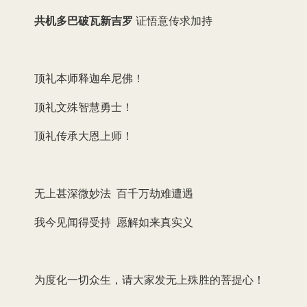
共机多巴破瓦新吉罗
证悟意传求加持
顶礼本师释迦牟尼佛！
顶礼文殊智慧勇士！
顶礼传承大恩上师！
无上甚深微妙法 百千万劫难遭遇
我今见闻得受持 愿解如来真实义
为度化一切众生，请大家发无上殊胜的菩提心！