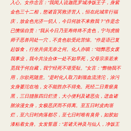
入心。女作念言：“我闻人说迦毘罗城净饭王子，身紫
金色三十二相，愍诸盲冥救济苦人，恒在此城常行福
庆，放金色光济一切人，今日何故不来救我？”作是念
已懊恼自责：“我从今日乃至寿终终不贪色，宁与虎狼
师子恶兽同处一穴，不贪色欲受此苦恼。”作是语已复
起饭食，行坐共俱无奈之何。化人亦嗔：“咄弊恶女废
我事业，我今共汝合体一处不如早死，父母宗亲若来
觅我于何自藏，我宁经死不堪受耻。”女言：“弊物我不
用，尔欲死随意。”是时化人取刀刺颈血流滂沱，涂污
女身萎沱在地，女不能胜亦不得免。死经二日青瘀臭
黑，三日膖胀四日烂溃，大小便利及诸恶虫，迸血诸
脓涂漫女身，女极恶厌而不得离。至五日时皮肉渐
烂，至六日时肉落都尽，至七日时唯有臭骨，如胶如
漆粘着女身。女发誓愿：“若诸天神及与仙人，净饭王