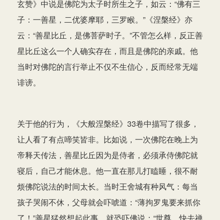
玄赞》中说是佛陀为太子时所生之子，如云：“佛有三
子：一善星，二优婆摩耶，三罗睺。”《涅槃经》亦
云：“善星比丘，是佛菩萨时子。”不管怎么样，反正善
星比丘这么一个人确实存在，而且是佛陀的亲戚。他
当时对佛陀的言行举止不仅不生信心，反而经常无端
诽谤。
关于他的行为，《大般涅槃经》33卷中描写了很多，
让人看了有点啼笑皆非。比如说，一次佛陀在晚上为
帝释天传法，善星比丘因为是侍者，必须承侍佛陀就
寝后，自己才能休息。他一直在那儿打瞌睡，很不耐
烦佛陀说法的时间太长。当时王舍城有种风气：每当
孩子哭闹不休，父母就会吓唬道：“薄拘罗鬼要来抓你
了！”善星猛然想起此事，就恐吓佛说：“世尊，快去禅