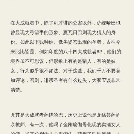
在大成就者中，除了刚才讲的公案以外，萨绕哈巴也
曾显现为弓箭手的形象、夏瓦日巴则现为猎人的身
份。如此以下贱种姓、低劣姿态出现的圣者，古往今
来比比皆是。例如印度的八十四大成就者62，他们的
境界虽不可思议，但形象上有的是猎人，有的是妓
女，行为似乎很不如法。对于这些，我们千万不要妄
加评论，否则，诽谤圣者有什么过失，大家应该非常
清楚。
尤其是大成就者萨绕哈巴，历史上说他是龙猛菩萨的
亲教师。有一次，他喝了金刚瑜伽母化现的卖酒女人
的酒，当下分别念从心里消失，获得了殊胜等持。人