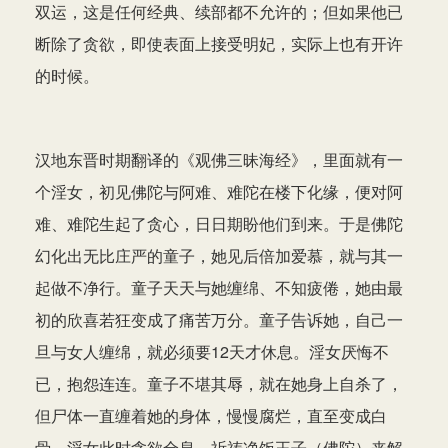
双运，这是任何经典、续部都不允许的；但如果他已
断除了贪欲，即使表面上接受明妃，实际上也有开许
的时候。
汉地东晋时期翻译的《观佛三昧海经》，里面就有一
个淫女，初见佛陀与阿难、难陀在楼下化缘，便对阿
难、难陀生起了贪心，日日期盼他们到来。于是佛陀
幻化出无比庄严的童子，她见后倍加爱慕，就与其一
起做不净行。童子天天与她缠绵、不知疲倦，她由最
初的欣喜若狂变成了痛苦万分。童子告诉她，自己一
旦与女人缠绵，就必须要12天才休息。淫女厌悔不
已，抱怨连连。童子不堪其辱，就在她身上自杀了，
但尸体一直缠着她的身体，慢慢腐烂，直至变成白
骨。淫女此时贪欲全息，祈祷净饭王子（佛陀）来解