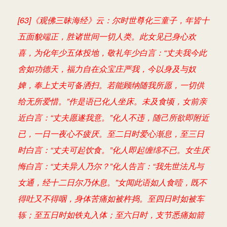
[63]《观佛三昧海经》云：尔时世尊化三童子，年皆十
五面貌端正，胜诸世间一切人类。此女见已身心欢
喜，为化年少五体投地，敬礼年少白言：“丈夫我今此
舍如功德天，福力自在众宝庄严我，今以身及与奴
婢，奉上丈夫可备洒扫。若能顾纳随我所愿，一切供
给无所爱惜。”作是语已化人坐床。未及食顷，女前亲
近白言：“丈夫愿遂我意。”化人不违，随己所欲即附近
已，一日一夜心不疲厌。至二日时爱心渐息，至三日
时白言：“丈夫可起饮食。”化人即起缠绵不已。女生厌
悔白言：“丈夫异人乃尔？”化人告言：“我先世法凡与
女通，经十二日尔乃休息。”女闻此语如人食噎，既不
得吐又不得咽，身体苦痛如被杵捣。至四日时如被车
轹；至五日时如铁丸入体；至六日时，支节悉痛如箭