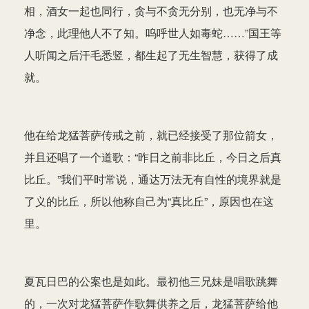
相，酒女一起也同行，贪与不贪无分别，也无净与不
净念，此理他人不了知。呜呼世人如毒蛇……”国王等
人听闻之后汗毛悉竖，都生起了无生智慧，获得了成
就。
他在给龙猛菩萨传戒之前，就已经接受了那位箭女，
并且还唱了一个道歌：“昨日之前非比丘，今日之后真
比丘。”我们平时常说，通达万法无有自性的境界就是
了义的比丘，所以他称自己为“真比丘”，原因也在这
里。
夏瓦日巴的公案也是如此。最初他三兄妹是唱歌跳舞
的，一次对龙猛菩萨作歌舞供养之后，龙猛菩萨给他