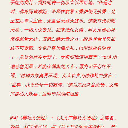
子能免我苦，我持此舍一切珍宝以用给施。”作是念
时，佛将阿难难陀，帝释在前擎宝香炉烧无价香，梵
王在后擎大宝盖，无量诸天鼓天妓乐。佛放常光明耀
天地，一切大众皆见。如来诣此女楼，时女见佛心怀
惭愧藏骨无处，取诸白氎无量众香，缠裹臭骨臭势如
故不可覆藏。女见世尊为佛作礼，以惭愧故身映骨
上，臭骨忽然在女背上。女极惭愧流泪而言：“如来功
德慈悲无量，若能令我离此苦者，愿为弟子心终不
退。”佛神力故臭骨不现。女大欢喜为佛作礼白佛言：
“世尊，我今所珍一切施佛。”佛为咒愿梵音流畅，女闻
咒愿心大欢喜，应时即得须陀洹道。
[64]《善巧方便经》：《大方广善巧方便经》之略名，
四卷，赵宋施护译。与《慧上菩萨问大善权经》，皆