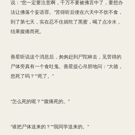
说：“您一定要注意啊，千万不要被佛言中了，要想办
法让佛落个妄语罪。”苦得听后便在六天中不饮不食，
到了第七天，实在忍不住就吃了黑蜜，喝了点冷水，
结果腹痛而死。
善星听说这个消息后，匆匆赶到尸陀林去，见苦得的
尸体旁真有一个食吐鬼。善星提心吊胆地问：“大德，
您死了吗？”“死了。”
“怎么死的呢？”“腹痛死的。”
“谁把尸体送来的？”“我同学送来的。”