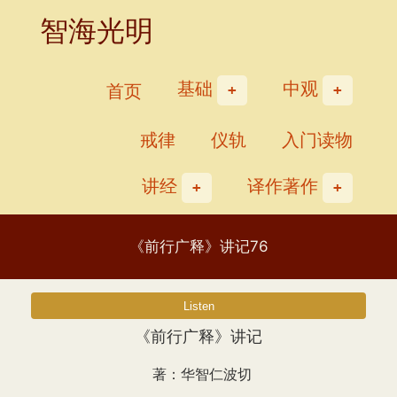
Skip
智海光明
to
content
基础
中观
首页
戒律
仪轨
入门读物
讲经
译作著作
《前行广释》讲记76
《前行广释》讲记
著：华智仁波切