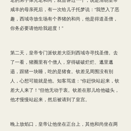
咸丰的母亲死后，有一次给儿子托梦说：“我堕入了恶
趣，西域寺放生场有个养猪的和尚，他是得道圣僧，
你务必要请他给我超度！”
第二天，皇帝专门派钦差大臣到西域寺寻找圣僧。去
了一看，猪圈里有个僧人，穿得破破烂烂、邋里邋
遢，跟猪一块睡，吃的是猪食。钦差见周围没有别
人，心想可能就是他。知客骂道：“你赶快站起来，钦
差大人来了！”但他无动于衷。钦差在那儿给他磕头，
他才慢慢站起来，然后被请到了皇宫。
晚上放焰口，皇帝让他坐在正台上，其他和尚坐在两