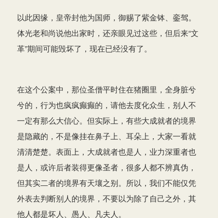
以此因缘，皇帝封他为国师，御赐了紫金钵、銮驾。
体光老和尚说他出家时，还亲眼见过这些，但后来“文
革”期间可能毁坏了，现在已经没有了。
在这个公案中，那位圣僧平时住在猪圈里，全身脏兮
兮的，行为也疯疯癫癫的，请他去度化众生，别人不
一定有那么大信心。但实际上，有些大成就者的境界
是隐藏的，不是像挂在鼻子上、耳朵上，大家一看就
清清楚楚。表面上，大成就者也是人，业力深重者也
是人，或许后者装得更像圣者，很多人都不辨真伪，
但其实二者的境界有天壤之别。所以，我们不能仅凭
外表去判断别人的境界，不要以为除了自己之外，其
他人都是坏人、愚人、凡夫人。