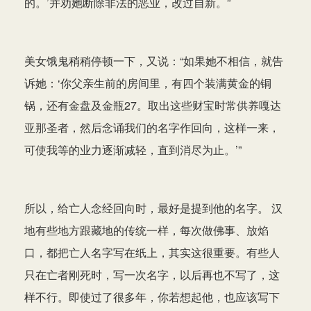
的。’并劝她断除非法的恶业，改过自新。”
美女饿鬼稍稍停顿一下，又说：“如果她不相信，就告
诉她：‘你父亲生前的房间里，有四个装满黄金的铜
锅，还有金盘及金瓶27。取出这些财宝时常供养嘎达
亚那圣者，然后念诵我们的名字作回向，这样一来，
可使我等的业力逐渐减轻，直到消尽为止。’”
所以，给亡人念经回向时，最好是提到他的名字。 汉
地有些地方跟藏地的传统一样，每次做佛事、放焰
口，都把亡人名字写在纸上，其实这很重要。有些人
只在亡者刚死时，写一次名字，以后再也不写了，这
样不行。即使过了很多年，你若想起他，也应该写下