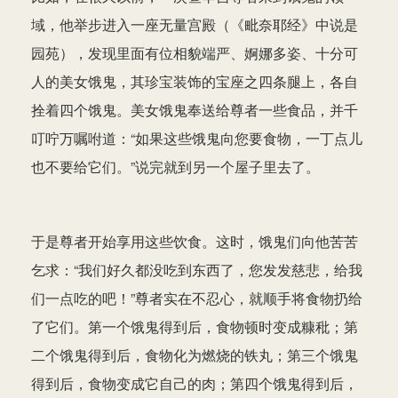
域，他举步进入一座无量宫殿（《毗奈耶经》中说是
园苑），发现里面有位相貌端严、婀娜多姿、十分可
人的美女饿鬼，其珍宝装饰的宝座之四条腿上，各自
拴着四个饿鬼。美女饿鬼奉送给尊者一些食品，并千
叮咛万嘱咐道：“如果这些饿鬼向您要食物，一丁点儿
也不要给它们。”说完就到另一个屋子里去了。
于是尊者开始享用这些饮食。这时，饿鬼们向他苦苦
乞求：“我们好久都没吃到东西了，您发发慈悲，给我
们一点吃的吧！”尊者实在不忍心，就顺手将食物扔给
了它们。第一个饿鬼得到后，食物顿时变成糠秕；第
二个饿鬼得到后，食物化为燃烧的铁丸；第三个饿鬼
得到后，食物变成它自己的肉；第四个饿鬼得到后，