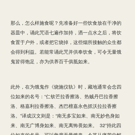
那么，怎么样施食呢？先准备好一些饮食放在干净的
器皿中，诵此咒语七遍作加持，洒一点水之后，将饮
食置于户外，或者把它烧掉，这些烟所接触的众生都
会得到利益。若能常诵此咒并供奉饮食，可令无量饿
鬼皆得饱足，亦为供养百千俱胝如来。
此外，在为饿鬼作《烧施仪轨》时，藏地通常会念四
位如来的名号：“仁钦芒拉香擦洛、热贼丹巴拉香擦
洛、格嘉利拉香擦洛、杰巴檀嘉永色抓沃拉拉香擦
洛。”译成汉文则是：“南无多宝如来、南无妙色身如
来、南无广博身如来、南无离怖畏如来。 32”持此四
位如来的名号，可以救度无量饿鬼，令其从痛苦中解