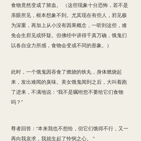
食物竟然变成了脓血。 （这些现象十分恐怖，若不是
亲眼所见，根本想象不到。尤其现在有些人，邪见极
为深重，再加上从小没有因果概念，一听到这些，难
免会生邪见或怀疑。但佛经中讲得千真万确，饿鬼们
以各自业力所感，食物会变成不同的形象。）
此时，一个饿鬼因吞食了燃烧的铁丸，身体燃烧起
来，发出难闻的臭味。美女饿鬼闻到之后，大叫着跑
了进来，不满地说：“我不是嘱咐您不要给它们食物
吗？”
尊者回答：“本来我也不想给，但它们饿得不行，又一
再向我哀求，我就生起了怜悯之心。 ”