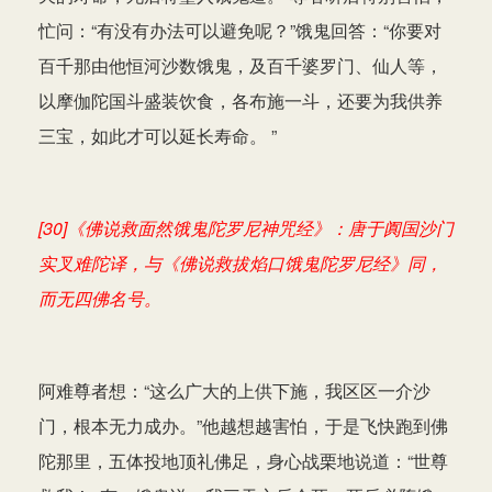
忙问：“有没有办法可以避免呢？”饿鬼回答：“你要对
百千那由他恒河沙数饿鬼，及百千婆罗门、仙人等，
以摩伽陀国斗盛装饮食，各布施一斗，还要为我供养
三宝，如此才可以延长寿命。 ”
[30]《佛说救面然饿鬼陀罗尼神咒经》：唐于阗国沙门
实叉难陀译，与《佛说救拔焰口饿鬼陀罗尼经》同，
而无四佛名号。
阿难尊者想：“这么广大的上供下施，我区区一介沙
门，根本无力成办。”他越想越害怕，于是飞快跑到佛
陀那里，五体投地顶礼佛足，身心战栗地说道：“世尊