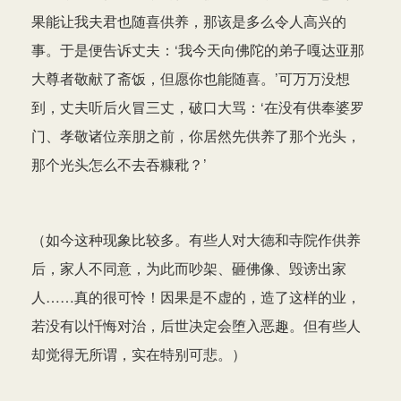
果能让我夫君也随喜供养，那该是多么令人高兴的
事。于是便告诉丈夫：‘我今天向佛陀的弟子嘎达亚那
大尊者敬献了斋饭，但愿你也能随喜。’可万万没想
到，丈夫听后火冒三丈，破口大骂：‘在没有供奉婆罗
门、孝敬诸位亲朋之前，你居然先供养了那个光头，
那个光头怎么不去吞糠秕？’
（如今这种现象比较多。有些人对大德和寺院作供养
后，家人不同意，为此而吵架、砸佛像、毁谤出家
人……真的很可怜！因果是不虚的，造了这样的业，
若没有以忏悔对治，后世决定会堕入恶趣。但有些人
却觉得无所谓，实在特别可悲。）