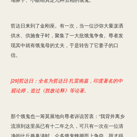
哲达日来到了金刚座。有一次，当一位沙弥大量泼洒
供水、供施食子时，聚集了一大批饿鬼争食。尊者发
现其中就有饿鬼母的丈夫，于是转告了它妻子的口
信。
[29]哲达日：全名为哲达日·扎雷南嘉，印度著名的中
观论师，造过《胜敌论释》等论著。
那个饿鬼也一筹莫展地向尊者诉说苦衷：“我背井离乡
流浪到这里虽已有十二年之久，可只有一次在一位清
净的比丘擤鼻涕时，众多饿鬼蜂拥而上争夺，我才得