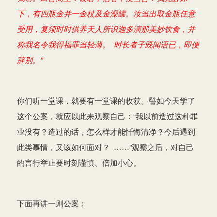
下，有四瓶金并一金杖及金澡罐。汝当出取金瓶任意
受用，复须时时供养天人所识迦多演那美妙饮食，并
称我名令我得福罪当轻薄。 时长者子既闻语已，即便
辞别。”
你们听一堂课，就要有一堂课的收获。譬如今天学了
这个公案，就应以此来观察自己：“我以前造过这种罪
业没有？造过的话，怎么样才能忏悔清净？今后遇到
此类事情，又该如何面对？ ……”观察之后，对自己
的言行举止要时刻谨慎、倍加小心。
下面再讲一则公案：