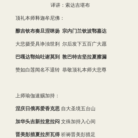
译讲：索达吉堪布
顶礼本师释迦牟尼佛：
酿吉钦布奏旦涅咪扬 宗内门兰钦波鄂嘉达
大悲摄受具诤浊世刹 尔后发下五百广大愿
巴嘎达鄂灿吐谢莫到 敦巴特吉坚拉夏擦漏
赞如白莲闻名不退转 恭敬顶礼本师大悲尊
上师瑜伽速赐加持：
涅庆日俄再爱香克思
自大圣境五台山
加华头吉新拉意拉闷
文殊加持入心间
晋美彭措夏拉所瓦得
祈祷晋美彭措足