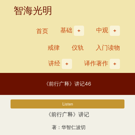
Skip
智海光明
to
content
基础
中观
首页
戒律
仪轨
入门读物
讲经
译作著作
《前行广释》讲记46
《前行广释》讲记
著：华智仁波切