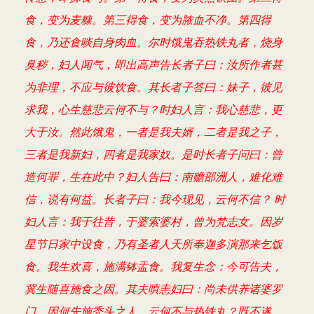
食，变为麦糠。第三得食，变为脓血不净。第四得
食，乃还食啖自身肉血。尔时饿鬼吞热铁丸者，烧身
臭秽，妇人闻气，即出高声告长者子曰：汝所作者甚
为非理，不应与彼饮食。其长者子答曰：妹子，彼见
求我，心生慈悲云何不与？时妇人言：我心慈悲，更
大于汝。然此饿鬼，一者是我夫婿，二者是我之子，
三者是我新妇，四者是我家奴。是时长者子问曰：曾
造何罪，生在此中？妇人告曰：南赡部洲人，难化难
信，说有何益。长者子曰：我今现见，云何不信？ 时
妇人言：我于往昔，于婆索婆村，曾为梵志女。因岁
星节日家中设食，乃有圣者人天所奉迦多演那来乞饭
食。我生欢喜，施满钵盂食。我复生念：今可告夫，
冀生随喜施食之因。其夫嗔恚妇曰：尚未供养诸婆罗
门，因何先施秃头之人，云何不与热铁丸？既不遂