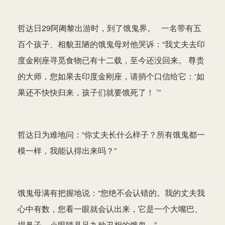
哲达日29阿阇黎出游时，到了饿鬼界。 一名带有五
百个孩子、相貌丑陋的饿鬼母对他哭诉：“我丈夫去印
度金刚座寻觅食物已有十二载，至今还没回来。 尊贵
的大师，您如果去印度金刚座，请捎个口信给它：‘如
果还不快快归来，孩子们就要饿死了！ ’”
哲达日为难地问：“你丈夫长什么样子？所有饿鬼都一
模一样，我能认得出来吗？”
饿鬼母满有把握地说：“您绝不会认错的。我的丈夫我
心中有数，您看一眼就会认出来，它是一个大嘴巴、
塌鼻子、小眼睛具足九种丑相的饿鬼。”