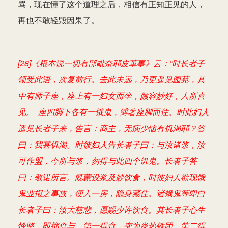
骂，现在懂了这个道理之后，相信有正知正见的人，
再也不敢轻毁因果了。
[28]《根本说一切有部毗奈耶皮革事》云：“时长者子
领受此语，次复前行。去此未远，乃更遥见园苑，其
中有师子座，座上有一妇女而坐，颜容妙好，人所喜
见。 座四脚下各有一饿鬼，缚著座脚而住。时此妇人
遥见长者子来，告言：商主，无病少恼有饥渴耶？答
曰：我甚饥渴。时彼妇人告长者子曰：与汝诸浆，汝
可作盟，今所与浆，勿得与此四个饥鬼。长者子答
曰：敬诺所言。既蒙设浆及妙饮食，时彼妇人欲现饿
鬼业报之事故，便入一房，隐身藏住。诸饿鬼等即白
长者子曰：汝大慈悲，愿赐少许饮食。其长者子心生
怜愍，即掷食与。第一得食，变为炎热铁团。第二得