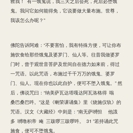
救我！ 有一饿鬼说，我三天之后会死，死后必堕饿
鬼。我问它如何能得免，它说要做大量布施。世尊，
我该怎么办呢？”
佛陀告诉阿难：“不要害怕，我有特殊方便，可让你布
施饮食给那些饿鬼及婆罗门、仙人等。往昔我做婆罗
门时，曾于观世音菩萨及世间自在德力如来前，得过
一咒语。以此咒语，布施过千千万万的饿鬼、婆罗
门、仙人。现在你也以此自护，便可不堕入饿鬼。” 然
后，佛说咒曰：“纳美萨瓦达塔嘎达阿瓦洛格得 嗡
桑巴桑巴吽。”这是《喇荣课诵集》里《烧施仪轨》的
咒语。汉文《大藏经》中则是：“南无萨嚩怛 他誐
多 嚩噜枳帝 唵 三跋啰三跋啰吽。 31 ”若持诵此咒
施食，便可不堕饿鬼。