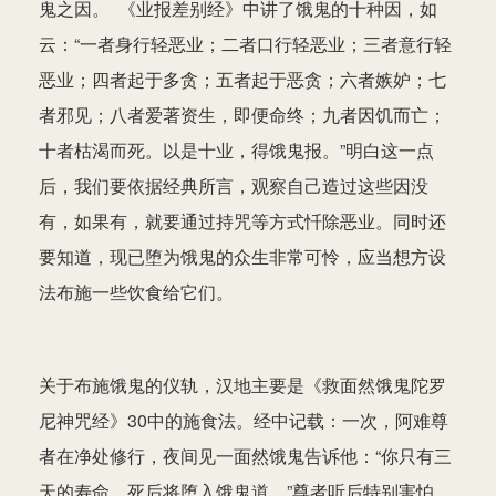
鬼之因。 《业报差别经》中讲了饿鬼的十种因，如
云：“一者身行轻恶业；二者口行轻恶业；三者意行轻
恶业；四者起于多贪；五者起于恶贪；六者嫉妒；七
者邪见；八者爱著资生，即便命终；九者因饥而亡；
十者枯渴而死。以是十业，得饿鬼报。”明白这一点
后，我们要依据经典所言，观察自己造过这些因没
有，如果有，就要通过持咒等方式忏除恶业。同时还
要知道，现已堕为饿鬼的众生非常可怜，应当想方设
法布施一些饮食给它们。
关于布施饿鬼的仪轨，汉地主要是《救面然饿鬼陀罗
尼神咒经》30中的施食法。经中记载：一次，阿难尊
者在净处修行，夜间见一面然饿鬼告诉他：“你只有三
天的寿命，死后将堕入饿鬼道。”尊者听后特别害怕，