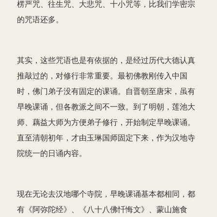
楞严咒、往生咒、大悲咒、十小咒等，比我们学密宗
的咒语还多。
其实，这些咒语也是有依据的，是经过历代大德认真
推敲过的，对修行非常重要。最初佛教刚传入中国
时，佛门弟子没有固定的课诵。自晋朝至唐宋，虽有
早晚课诵，但各教派之间不一致。到了明朝，莲池大
师、藕益大师为方便弟子修行，开始制定早晚课诵。
直至清朝初年，才由玉琳国师固定下来，作为汉地寺
院统一的日诵内容。
现在无论去汉地哪个寺院，早晚课诵基本都相同，都
有《阿弥陀经》、《八十八佛忏悔文》、蒙山施食