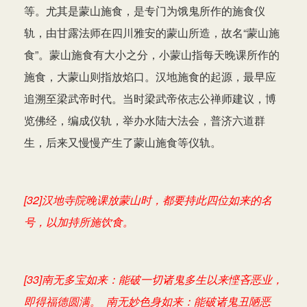
等。尤其是蒙山施食，是专门为饿鬼所作的施食仪
轨，由甘露法师在四川雅安的蒙山所造，故名“蒙山施
食”。蒙山施食有大小之分，小蒙山指每天晚课所作的
施食，大蒙山则指放焰口。汉地施食的起源，最早应
追溯至梁武帝时代。当时梁武帝依志公禅师建议，博
览佛经，编成仪轨，举办水陆大法会，普济六道群
生，后来又慢慢产生了蒙山施食等仪轨。
[32]汉地寺院晚课放蒙山时，都要持此四位如来的名
号，以加持所施饮食。
[33]南无多宝如来：能破一切诸鬼多生以来悭吝恶业，
即得福德圆满。 南无妙色身如来：能破诸鬼丑陋恶