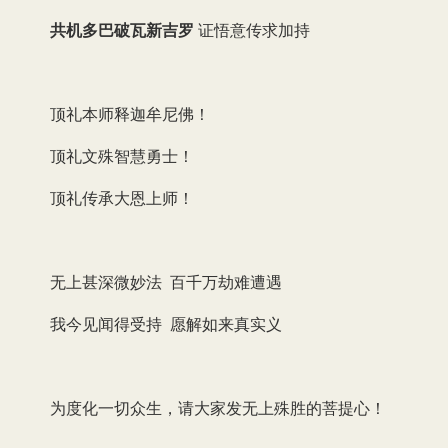
共机多巴破瓦新吉罗
证悟意传求加持
顶礼本师释迦牟尼佛！
顶礼文殊智慧勇士！
顶礼传承大恩上师！
无上甚深微妙法 百千万劫难遭遇
我今见闻得受持 愿解如来真实义
为度化一切众生，请大家发无上殊胜的菩提心！