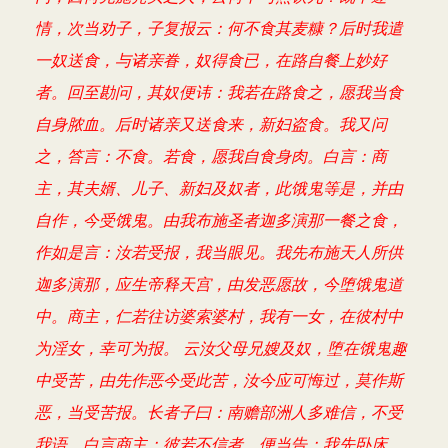
情，次当劝子，子复报云：何不食其麦糠？后时我遣
一奴送食，与诸亲眷，奴得食已，在路自餐上妙好
者。回至勘问，其奴便讳：我若在路食之，愿我当食
自身脓血。后时诸亲又送食来，新妇盗食。我又问
之，答言：不食。若食，愿我自食身肉。白言：商
主，其夫婿、儿子、新妇及奴者，此饿鬼等是，并由
自作，今受饿鬼。由我布施圣者迦多演那一餐之食，
作如是言：汝若受报，我当眼见。我先布施天人所供
迦多演那，应生帝释天宫，由发恶愿故，今堕饿鬼道
中。商主，仁若往访婆索婆村，我有一女，在彼村中
为淫女，幸可为报。 云汝父母兄嫂及奴，堕在饿鬼趣
中受苦，由先作恶今受此苦，汝今应可悔过，莫作斯
恶，当受苦报。长者子曰：南赡部洲人多难信，不受
我语。白言商主：彼若不信者，便当告：我先卧床