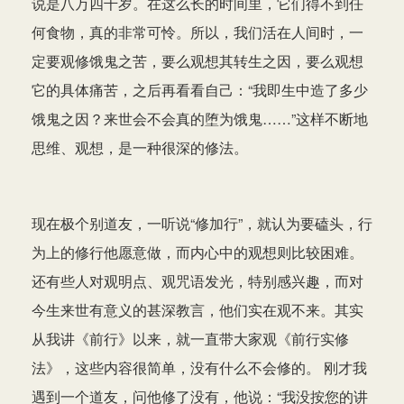
说是八万四千岁。在这么长的时间里，它们得不到任
何食物，真的非常可怜。所以，我们活在人间时，一
定要观修饿鬼之苦，要么观想其转生之因，要么观想
它的具体痛苦，之后再看看自己：“我即生中造了多少
饿鬼之因？来世会不会真的堕为饿鬼……”这样不断地
思维、观想，是一种很深的修法。
现在极个别道友，一听说“修加行”，就认为要磕头，行
为上的修行他愿意做，而内心中的观想则比较困难。
还有些人对观明点、观咒语发光，特别感兴趣，而对
今生来世有意义的甚深教言，他们实在观不来。其实
从我讲《前行》以来，就一直带大家观《前行实修
法》，这些内容很简单，没有什么不会修的。 刚才我
遇到一个道友，问他修了没有，他说：“我没按您的讲