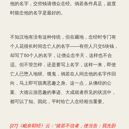
他的名字，交些钱请僧众念经。倘若条件具足，超度
时能念他的名字是最好的。
不知汉地有没有这种传统，但在藏地，念经时专门有
个人花很长时间念亡人的名字——有些人只交5块钱，
却写了50个人的名字，让僧众念半天，这样也不合
适。但不管怎样，还是要写上名字，这样一来，即使
亡人已堕入地狱、饿鬼，倘若在人间念他的名字作回
向，马上即可脱离恶趣之身。这一点，从佛经的公
案、大德云游恶趣的事迹、大成就者所见的状况中，
都可以了知。因此，平时给亡人念经相当重要。
[27]《毗奈耶经》云：“彼若不信者，便当告：我先卧