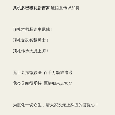
共机多巴破瓦新吉罗
证悟意传求加持
顶礼本师释迦牟尼佛！
顶礼文殊智慧勇士！
顶礼传承大恩上师！
无上甚深微妙法 百千万劫难遭遇
我今见闻得受持 愿解如来真实义
为度化一切众生，请大家发无上殊胜的菩提心！