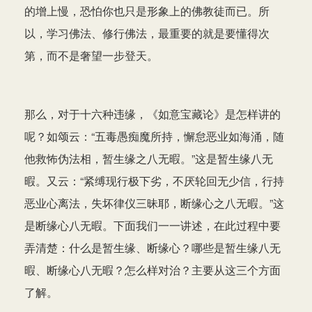
的增上慢，恐怕你也只是形象上的佛教徒而已。所
以，学习佛法、修行佛法，最重要的就是要懂得次
第，而不是奢望一步登天。
那么，对于十六种违缘，《如意宝藏论》是怎样讲的
呢？如颂云：“五毒愚痴魔所持，懈怠恶业如海涌，随
他救怖伪法相，暂生缘之八无暇。”这是暂生缘八无
暇。又云：“紧缚现行极下劣，不厌轮回无少信，行持
恶业心离法，失坏律仪三昧耶，断缘心之八无暇。”这
是断缘心八无暇。下面我们一一讲述，在此过程中要
弄清楚：什么是暂生缘、断缘心？哪些是暂生缘八无
暇、断缘心八无暇？怎么样对治？主要从这三个方面
了解。