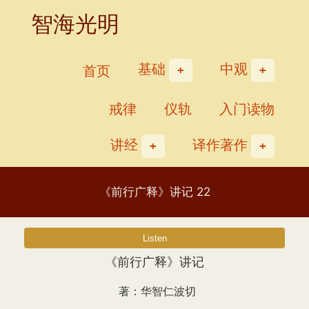
Skip
智海光明
to
content
基础
中观
首页
戒律
仪轨
入门读物
讲经
译作著作
《前行广释》讲记 22
《前行广释》讲记
著：华智仁波切