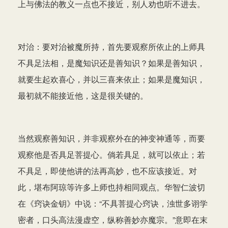
上与佛法的教义一点也不接近，别人劝也听不进去。
对治：要对治被魔所持，首先要观察所依止的上师具
不具足法相，是魔知识还是善知识？如果是善知识，
就要生起欢喜心，并以三喜来依止；如果是魔知识，
最初就不能接近他，这是很关键的。
当然观察善知识，并非观察外在的神变神通等，而要
观察他是否具足菩提心。倘若具足，就可以依止；若
不具足，即使他讲的法再高妙，也不应该接近。对
此，堪布阿琼等许多上师也持相同观点。华智仁波切
在《窍诀金钥》中说：“不具菩提心窍诀，浊世多诩学
密者，口头高法漫虚空，纵称善妙亦魔宗。”意即在末