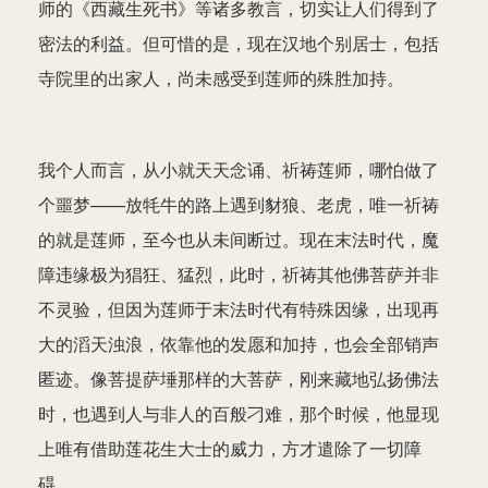
师的《西藏生死书》等诸多教言，切实让人们得到了
密法的利益。但可惜的是，现在汉地个别居士，包括
寺院里的出家人，尚未感受到莲师的殊胜加持。
我个人而言，从小就天天念诵、祈祷莲师，哪怕做了
个噩梦——放牦牛的路上遇到豺狼、老虎，唯一祈祷
的就是莲师，至今也从未间断过。现在末法时代，魔
障违缘极为猖狂、猛烈，此时，祈祷其他佛菩萨并非
不灵验，但因为莲师于末法时代有特殊因缘，出现再
大的滔天浊浪，依靠他的发愿和加持，也会全部销声
匿迹。像菩提萨埵那样的大菩萨，刚来藏地弘扬佛法
时，也遇到人与非人的百般刁难，那个时候，他显现
上唯有借助莲花生大士的威力，方才遣除了一切障
碍。