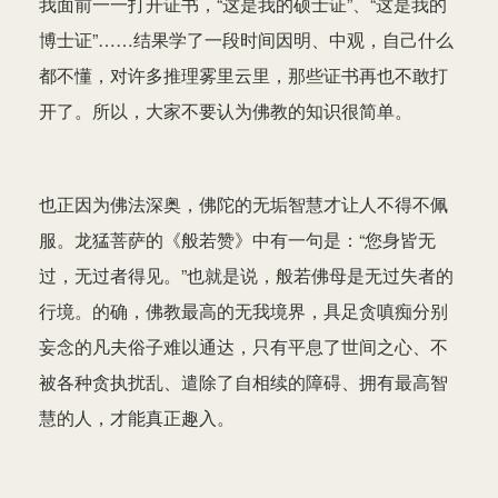
我面前一一打开证书，“这是我的硕士证”、“这是我的
博士证”……结果学了一段时间因明、中观，自己什么
都不懂，对许多推理雾里云里，那些证书再也不敢打
开了。所以，大家不要认为佛教的知识很简单。
也正因为佛法深奥，佛陀的无垢智慧才让人不得不佩
服。龙猛菩萨的《般若赞》中有一句是：“您身皆无
过，无过者得见。”也就是说，般若佛母是无过失者的
行境。的确，佛教最高的无我境界，具足贪嗔痴分别
妄念的凡夫俗子难以通达，只有平息了世间之心、不
被各种贪执扰乱、遣除了自相续的障碍、拥有最高智
慧的人，才能真正趣入。