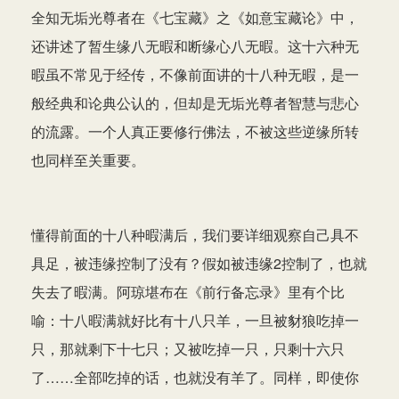
全知无垢光尊者在《七宝藏》之《如意宝藏论》中，
还讲述了暂生缘八无暇和断缘心八无暇。这十六种无
暇虽不常见于经传，不像前面讲的十八种无暇，是一
般经典和论典公认的，但却是无垢光尊者智慧与悲心
的流露。一个人真正要修行佛法，不被这些逆缘所转
也同样至关重要。
懂得前面的十八种暇满后，我们要详细观察自己具不
具足，被违缘控制了没有？假如被违缘2控制了，也就
失去了暇满。阿琼堪布在《前行备忘录》里有个比
喻：十八暇满就好比有十八只羊，一旦被豺狼吃掉一
只，那就剩下十七只；又被吃掉一只，只剩十六只
了……全部吃掉的话，也就没有羊了。同样，即使你