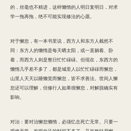
的，丝毫也不精进，这样懒惰的人明日复明日，对求
学一拖再拖，绝不可能实现修法的心愿。
对于懈怠，有一本书里说，西方人和东方人截然不
同：东方人的懒惰是每天晒太阳，或一直躺着、卧
着，而西方人则是整日忙忙碌碌。但现在，东西方的
懒惰几乎差不多了，都是城里人以忙忙碌碌而懈怠，
山里人天天以睡懒觉而懈怠，皆不求善法。世间人懈
怠还可以理解，但修行人如果很懈怠，对解脱确实有
影响。
对治：要对治懈怠懒惰，必须忆念死亡无常。只要一
观修无常，发现自己的时间不多了，又岂敢轻易懈