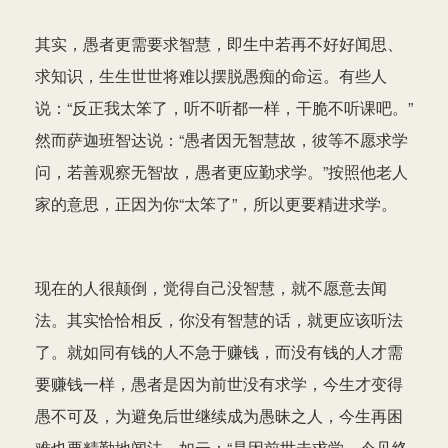
其实，愚者更需要求智慧，即生中若再不好好闻思、
求知识，生生世世将难以摆脱愚痴的命运。有些人
说：“反正我太笨了，听不听都一样，干脆不听课吧。”
然而萨迦班智达说：“愚者因无智慧故，彼等不愿求学
问，若善观察无智故，愚者更应勤求学。”按照他老人
家的意思，正因为你“太笨了”，所以更要精进求学。
现在的人很颠倒，觉得自己没智慧，就不愿意去闻
法。其实恰恰相反，你没有智慧的话，就更应该听法
了。就如同有钱的人不急于赚钱，而没有钱的人才需
要赚钱一样，愚者是因为前世没有求学，今生才变得
愚不可及，为避免后世继续成为愚昧之人，今生再困
难也要精勤地闻法。如云：“是因前世未求学，今见终