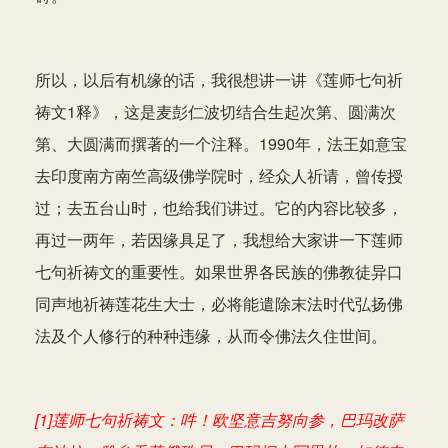
所以，以后有机缘的话，我很想讲一讲《莲师七句祈
祷文1释》，这是麦彭仁波切结合生起次第、圆满次
第、大圆满而撰著的一个注释。1990年，法王如意宝
去印度南方南竺高级佛学院时，经众人祈请，曾传授
过；去五台山时，也给我们讲过。它的内容比较多，
再过一两年，若因缘具足了，我想给大家讲一下莲师
七句祈祷文的重要性。如果世界各民族的佛教徒异口
同声地祈祷莲花生大士，必将能遣除末法时代弘扬佛
法及个人修行的种种违缘，从而令佛法久住世间。
[1]莲师七句祈祷文：吽！欧坚意吉努向参，巴玛改萨