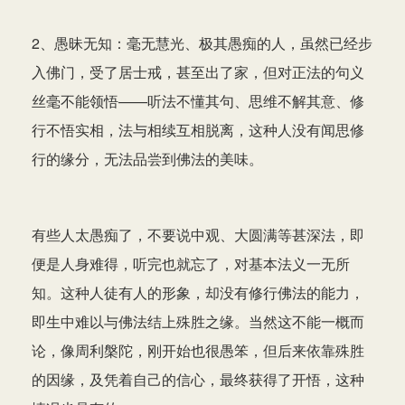
2、愚昧无知：毫无慧光、极其愚痴的人，虽然已经步
入佛门，受了居士戒，甚至出了家，但对正法的句义
丝毫不能领悟——听法不懂其句、思维不解其意、修
行不悟实相，法与相续互相脱离，这种人没有闻思修
行的缘分，无法品尝到佛法的美味。
有些人太愚痴了，不要说中观、大圆满等甚深法，即
便是人身难得，听完也就忘了，对基本法义一无所
知。这种人徒有人的形象，却没有修行佛法的能力，
即生中难以与佛法结上殊胜之缘。当然这不能一概而
论，像周利槃陀，刚开始也很愚笨，但后来依靠殊胜
的因缘，及凭着自己的信心，最终获得了开悟，这种