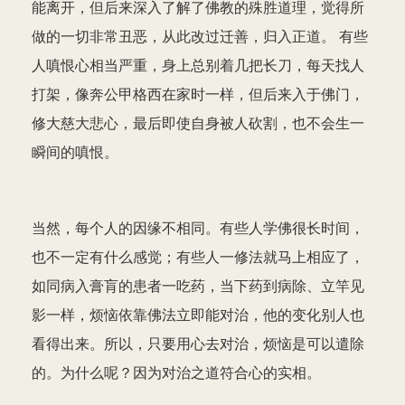
能离开，但后来深入了解了佛教的殊胜道理，觉得所
做的一切非常丑恶，从此改过迁善，归入正道。 有些
人嗔恨心相当严重，身上总别着几把长刀，每天找人
打架，像奔公甲格西在家时一样，但后来入于佛门，
修大慈大悲心，最后即使自身被人砍割，也不会生一
瞬间的嗔恨。
当然，每个人的因缘不相同。有些人学佛很长时间，
也不一定有什么感觉；有些人一修法就马上相应了，
如同病入膏肓的患者一吃药，当下药到病除、立竿见
影一样，烦恼依靠佛法立即能对治，他的变化别人也
看得出来。所以，只要用心去对治，烦恼是可以遣除
的。为什么呢？因为对治之道符合心的实相。