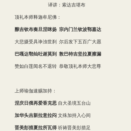
译讲：索达吉堪布
顶礼本师释迦牟尼佛：
酿吉钦布奏旦涅咪扬 宗内门兰钦波鄂嘉达
大悲摄受具诤浊世刹 尔后发下五百广大愿
巴嘎达鄂灿吐谢莫到 敦巴特吉坚拉夏擦漏
赞如白莲闻名不退转 恭敬顶礼本师大悲尊
上师瑜伽速赐加持：
涅庆日俄再爱香克思
自大圣境五台山
加华头吉新拉意拉闷
文殊加持入心间
晋美彭措夏拉所瓦得
祈祷晋美彭措足