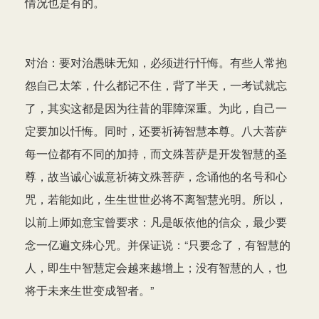
情况也是有的。
对治：要对治愚昧无知，必须进行忏悔。有些人常抱
怨自己太笨，什么都记不住，背了半天，一考试就忘
了，其实这都是因为往昔的罪障深重。为此，自己一
定要加以忏悔。同时，还要祈祷智慧本尊。八大菩萨
每一位都有不同的加持，而文殊菩萨是开发智慧的圣
尊，故当诚心诚意祈祷文殊菩萨，念诵他的名号和心
咒，若能如此，生生世世必将不离智慧光明。所以，
以前上师如意宝曾要求：凡是皈依他的信众，最少要
念一亿遍文殊心咒。并保证说：“只要念了，有智慧的
人，即生中智慧定会越来越增上；没有智慧的人，也
将于未来生世变成智者。”