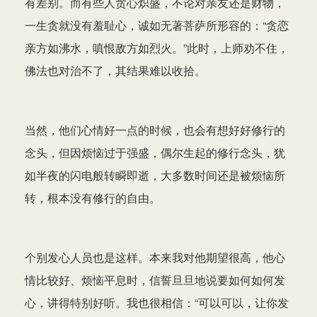
有差别。而有些人贪心炽盛，不论对亲友还是财物，
一生贪就没有羞耻心，诚如无著菩萨所形容的：“贪恋
亲方如沸水，嗔恨敌方如烈火。”此时，上师劝不住，
佛法也对治不了，其结果难以收拾。
当然，他们心情好一点的时候，也会有想好好修行的
念头，但因烦恼过于强盛，偶尔生起的修行念头，犹
如半夜的闪电般转瞬即逝，大多数时间还是被烦恼所
转，根本没有修行的自由。
个别发心人员也是这样。本来我对他期望很高，他心
情比较好、烦恼平息时，信誓旦旦地说要如何如何发
心，讲得特别好听。我也很相信：“可以可以，让你发