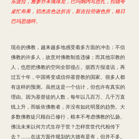
东波拉，雅参乔革俄珠尼，巴玛炯内写思扎，扣德夸
桌忙布果，切杰吉色达折吉，新吉拉些谢色所，格日
巴玛思德吽。
现在的佛教，越来越多地感受着多方面的冲击：不信
佛教的许多人，故意对佛教制造违缘；而其他宗教的
人，也想把佛教的空间全部侵占。据西方报道说，再
过五十年，中国将变成信仰基督教的国家。很多人都
有这样的预测。虽然这是一个估计，但也许有真实的
理由。因为基督徒的人数，每年以几百万、几千万直
线上升，而皈依佛教者，并没有如此明显的趋势。大
多数佛教徒只顾自己修行，根本不考虑佛教的弘扬。
佛法未来以何方式生存于世？怎样世世代代相传下
去？……在这方面作规划的大德有是有，但并不多。