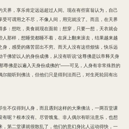
的天界，享乐肯定远远超过人间。现在有些富翁认为，自己
享受可谓用之不尽，不像人间，用完就没了。而且，在天界
得多：想吃，美食就现在面前；想穿，只要一想，天衣就会
些人那样，想睡觉都睡不着，在床上翻来滚去，结果越来越
之身，感受的痛苦层出不穷。而天人没有这些烦恼，快乐远
劫千佛皆以人的身份成佛，从没有听说“这尊佛是以帝释天身
、“那尊佛是以遍入天身份成佛的”——可见，人身有非常殊胜的
偶尔能听到佛法，但他们只是得到法而已，对生死轮回有出
即生不仅得到人身，而且遇到这样的大乘佛法，一两百堂课
没有呢？根本没有。尽管饿鬼、非人偶尔有听法意乐，也想
来，第二堂课就很散乱了，他们的意幻身比人运动得快，一