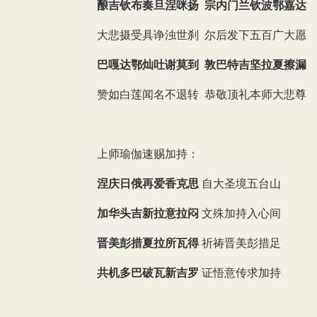
酿吉钦布奏旦涅咪扬 宗内门兰钦波鄂嘉达
大悲摄受具诤浊世刹 尔后发下五百广大愿
巴嘎达鄂灿吐谢莫到 敦巴特吉坚拉夏擦漏
赞如白莲闻名不退转 恭敬顶礼本师大悲尊
上师瑜伽速赐加持：
涅庆日俄再爱香克思
自大圣境五台山
加华头吉新拉意拉闷
文殊加持入心间
晋美彭措夏拉所瓦得
祈祷晋美彭措足
共机多巴破瓦新吉罗
证悟意传求加持