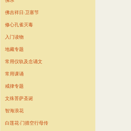
佛吉祥日·卫塞节
修心孔雀灭毒
入门读物
地藏专题
常用仪轨及念诵文
常用课诵
戒律专题
文殊菩萨圣诞
智海浪花
白莲花·门措空行母传