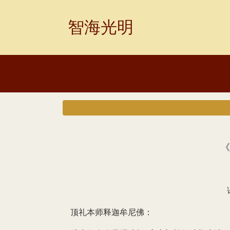
Skip
to
智海光明
content
《
顶礼本师释迦牟尼佛：