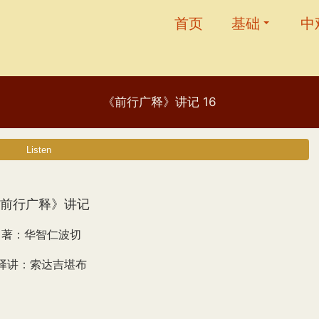
首页
基础
中
《前行广释》讲记 16
前行广释》讲记
著：华智仁波切
译讲：索达吉堪布