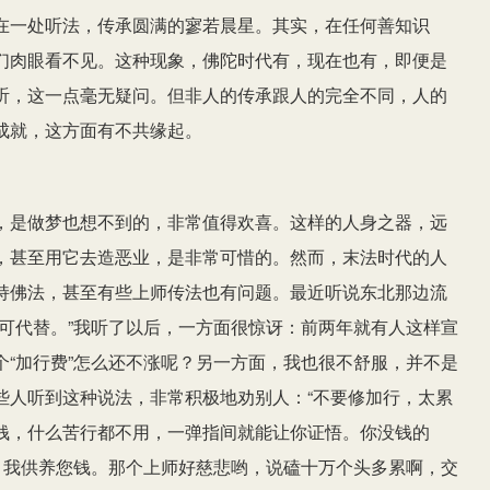
在一处听法，传承圆满的寥若晨星。其实，在任何善知识
们肉眼看不见。这种现象，佛陀时代有，现在也有，即便是
听，这一点毫无疑问。但非人的传承跟人的完全不同，人的
成就，这方面有不共缘起。
，是做梦也想不到的，非常值得欢喜。这样的人身之器，远
，甚至用它去造恶业，是非常可惜的。然而，末法时代的人
持佛法，甚至有些上师传法也有问题。最近听说东北那边流
可代替。”我听了以后，一方面很惊讶：前两年就有人这样宣
“加行费”怎么还不涨呢？另一方面，我也很不舒服，并不是
些人听到这种说法，非常积极地劝别人：“不要修加行，太累
钱，什么苦行都不用，一弹指间就能让你证悟。你没钱的
，我供养您钱。那个上师好慈悲哟，说磕十万个头多累啊，交