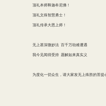
顶礼本师释迦牟尼佛！
顶礼文殊智慧勇士！
顶礼传承大恩上师！
无上甚深微妙法 百千万劫难遭遇
我今见闻得受持 愿解如来真实义
为度化一切众生，请大家发无上殊胜的菩提