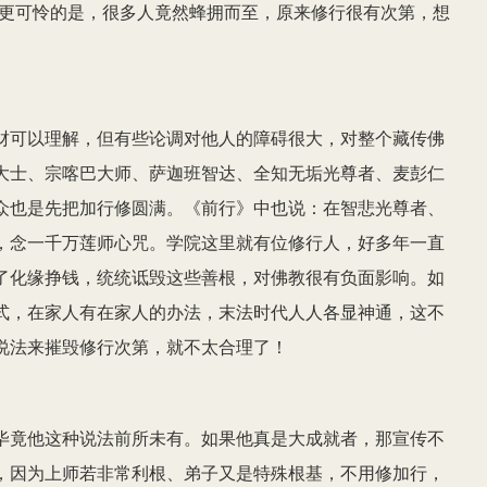
。更可怜的是，很多人竟然蜂拥而至，原来修行很有次第，想
财可以理解，但有些论调对他人的障碍很大，对整个藏传佛
大士、宗喀巴大师、萨迦班智达、全知无垢光尊者、麦彭仁
众也是先把加行修圆满。《前行》中也说：在智悲光尊者、
，念一千万莲师心咒。学院这里就有位修行人，好多年一直
了化缘挣钱，统统诋毁这些善根，对佛教很有负面影响。如
式，在家人有在家人的办法，末法时代人人各显神通，这不
说法来摧毁修行次第，就不太合理了！
毕竟他这种说法前所未有。如果他真是大成就者，那宣传不
，因为上师若非常利根、弟子又是特殊根基，不用修加行，