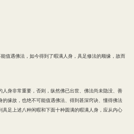
不能值遇佛法，如今得到了暇满人身，具足修法的顺缘，故而
的人身非常重要，否则，纵然佛已出世、佛法尚未隐没、善
身的缘故，也绝不可能值遇佛法、得到甚深窍诀、懂得佛法
到具足上述八种闲暇和下面十种圆满的暇满人身，应从内心