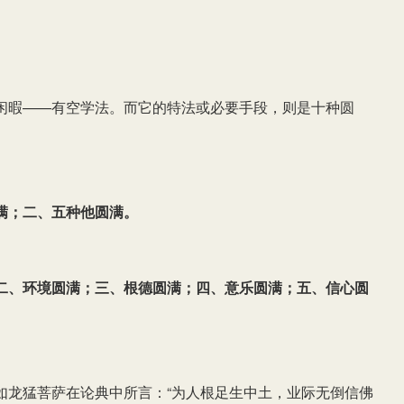
闲暇——有空学法。而它的特法或必要手段，则是十种圆
满；二、五种他圆满。
二、环境圆满；三、根德圆满；四、意乐圆满；五、信心圆
如龙猛菩萨在论典中所言：“为人根足生中土，业际无倒信佛