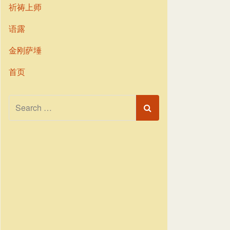
祈祷上师
语露
金刚萨埵
首页