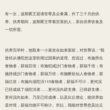
有一次，波斯匿王迎请世尊及众眷属，作了三个月的供
养。供养期间，波斯匿王带着宫里的人，亲自供养饮食及
一切所需。
供养完毕时，他取来一小座坐在如来面前，对世尊说：“我
曾经从佛陀您这里听闻过因果的道理。您说过，布施旁生
食物者，获福百倍；布施犯戒沙门食物者，获福千倍；布
施持戒沙门食物者，获福万倍；布施断欲仙人食物者，获
福亿倍；布施
向须陀洹110
食物者，获福不可计，更何况
已经成就了须陀洹者……更何况向辟支佛、已得辟支佛，
更何况向如来、乃至已经成佛，以及比丘僧众，能供养如
是对境，获福功德不可称计。所以，我能对世尊您及比丘