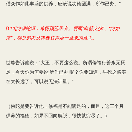
僧众作如此丰盛的供养，应该说功德圆满，所作已办。”
[110]向须陀洹：将得预流果者。后面“向辟支佛”、“向如
来”，都是趋向及将要获得那一圣果的意思。
世尊告诉他说：“大王，不要这么说。所谓修福行善永无厌
足，今天你为何要说‘所作已办’呢？你要知道，生死之路实
在太长远了，可以说无法计量。”
（佛陀是要告诉他，修福是不能满足的，而且，这三个月
供养的福德，如果不回向解脱，很快就穷尽了。）