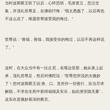
当时波斯匿王听了以后，心怀恐惧，毛发竖立，悲泣交
集，并顶礼世尊足，在佛前忏悔：“我太愚蠢了，以后再也
不这么说了，唯愿世尊接受我的悔过。”
世尊说：“善哉，善哉，我接受你的悔过，以后不再这样说
了。”
这时，在大众当中有一比丘尼，名嘎达亚那，她从座上起
来，顶礼世尊足，然后对佛陀说：“世尊您所说的太微妙
了！您对波斯匿王说‘身、口、意所作一切善行，应当尽求
解脱，不求在生死中获得福报及安乐，如此便安隐无量’，
这实在是微妙甚深的教言。