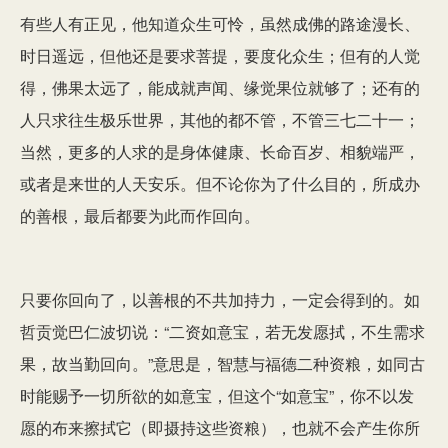
有些人有正见，他知道众生可怜，虽然成佛的路途漫长、
时日遥远，但他还是要求菩提，要度化众生；但有的人觉
得，佛果太远了，能成就声闻、缘觉果位就够了；还有的
人只求往生极乐世界，其他的都不管，不管三七二十一；
当然，更多的人求的是身体健康、长命百岁、相貌端严，
或者是来世的人天安乐。但不论你为了什么目的，所成办
的善根，最后都要为此而作回向。
只要你回向了，以善根的不共加持力，一定会得到的。如
哲贡觉巴仁波切说：“二资如意宝，若无发愿拭，不生需求
果，故当勤回向。”意思是，智慧与福德二种资粮，如同古
时能赐予一切所欲的如意宝，但这个“如意宝”，你不以发
愿的布来擦拭它（即摄持这些资粮），也就不会产生你所