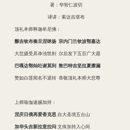
著：华智仁波切
译讲：索达吉堪布
顶礼本师释迦牟尼佛：
酿吉钦布奏旦涅咪扬 宗内门兰钦波鄂嘉达
大悲摄受具诤浊世刹 尔后发下五百广大愿
巴嘎达鄂灿吐谢莫到 敦巴特吉坚拉夏擦漏
赞如白莲闻名不退转 恭敬顶礼本师大悲尊
上师瑜伽速赐加持：
涅庆日俄再爱香克思
自大圣境五台山
加华头吉新拉意拉闷
文殊加持入心间