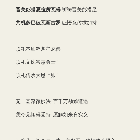
晋美彭措夏拉所瓦得
祈祷晋美彭措足
共机多巴破瓦新吉罗
证悟意传求加持
顶礼本师释迦牟尼佛！
顶礼文殊智慧勇士！
顶礼传承大恩上师！
无上甚深微妙法 百千万劫难遭遇
我今见闻得受持 愿解如来真实义