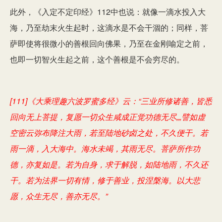
此外，
《入定不定印经》112中也说
：就像一滴水投入大
海，乃至劫末火生起时，这滴水是不会干涸的；同样，菩
萨即使将很微小的善根回向佛果，乃至在金刚喻定之前，
也即一切智火生起之前，这个善根是不会穷尽的。
[111]《大乘理趣六波罗蜜多经》云：“三业所修诸善，皆悉
回向无上菩提，复愿一切众生咸成正觉功德无尽„„譬如虚
空密云弥布降注大雨，若至陆地砂卤之处，不久便干。若
雨一滴，入大海中。海水未竭，其雨无尽。菩萨所作功
德，亦复如是。若为自身，求于解脱，如陆地雨，不久还
干。若为法界一切有情，修于善业，投涅槃海。以大悲
愿，众生无尽，善亦无尽。”