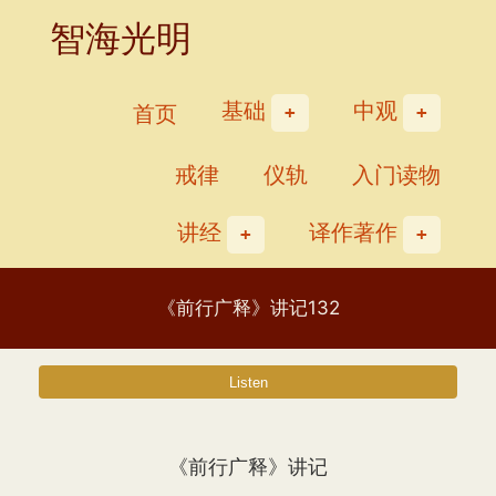
Skip
智海光明
to
content
基础
中观
首页
戒律
仪轨
入门读物
讲经
译作著作
《前行广释》讲记132
《前行广释》讲记