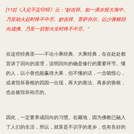
[112]《入定不定印经》云：“妙吉祥。如一滴水投大海中。
乃至劫火起时终不中尽。妙吉祥。菩萨亦尔。以少善根回
向成佛。乃至一切智火生时终不中尽。”
在这些经典里――不论小乘经典、大乘经典，在在处处都
宣讲了回向的道理，说明回向的确是修行的重要环节。懂
的人，以小善也能赢得大果，但不懂的话，一念嗔恨心，
或者毁坏善根的四因一出现，再大的善法、再多的善根，
也会被毁坏殆尽的。
因此，一定要养成回向的习惯。在藏地，因为佛教已融入
了人们的生活，所以，就算是不识字的老乡，也有良好的