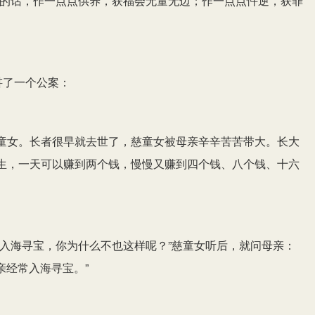
境的话，作一点点供养，获福会无量无边；作一点点忤逆，获罪
讲了一个公案：
童女。长者很早就去世了，慈童女被母亲辛辛苦苦带大。长大
生，一天可以赚到两个钱，慢慢又赚到四个钱、八个钱、十六
常入海寻宝，你为什么不也这样呢？”慈童女听后，就问母亲：
亲经常入海寻宝。”