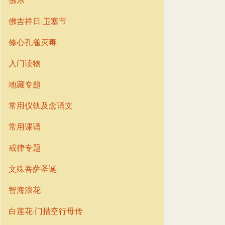
佛吉祥日·卫塞节
修心孔雀灭毒
入门读物
地藏专题
常用仪轨及念诵文
常用课诵
戒律专题
文殊菩萨圣诞
智海浪花
白莲花·门措空行母传