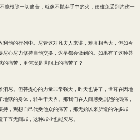
然不能根除一切痛苦，就像不抛弃手中的火，便难免受到灼伤一
。
入利他的行列中。尽管这对凡夫人来讲，难度相当大，但如今
要尽心尽力修持自他交换，迟早都会做到的。如果有了这种菩
狱的痛苦，更何况是世间上的痛苦了？
难消尽。但菩提心的力量非常强大，昨天也讲了，世尊在因地
了地狱的身体，转生于天界。那我们在人间感受剧烈的病痛，
摄持，观想自己代受他众的痛苦，那无始以来所造的许多罪
造了五无间罪，这种罪业也能灭尽。