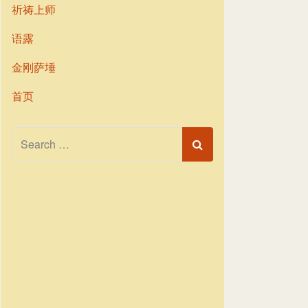
祈祷上师
语露
金刚萨埵
首页