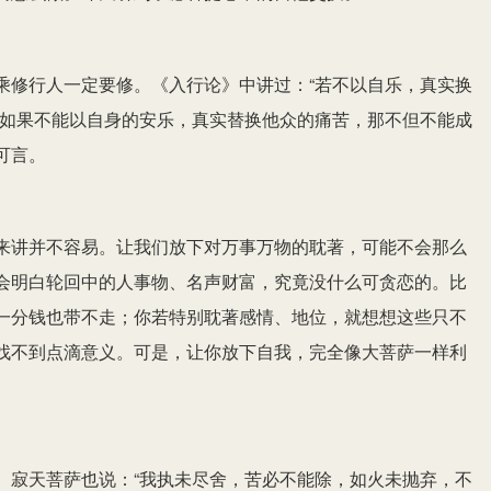
乘修行人一定要修。《入行论》中讲过：“若不以自乐，真实换
，如果不能以自身的安乐，真实替换他众的痛苦，那不但不能成
可言。
来讲并不容易。让我们放下对万事万物的耽著，可能不会那么
会明白轮回中的人事物、名声财富，究竟没什么可贪恋的。比
一分钱也带不走；你若特别耽著感情、地位，就想想这些只不
找不到点滴意义。可是，让你放下自我，完全像大菩萨一样利
。寂天菩萨也说：“我执未尽舍，苦必不能除，如火未抛弃，不