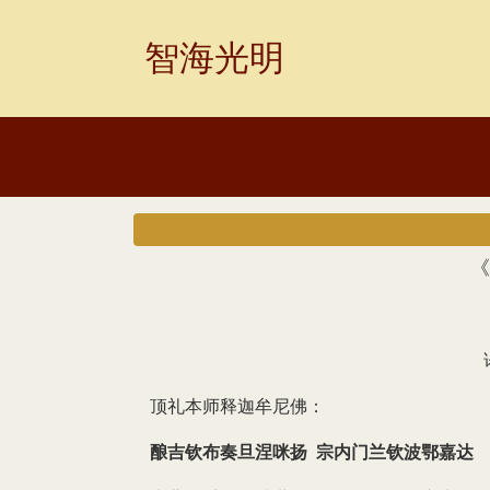
Skip
to
智海光明
content
《
顶礼本师释迦牟尼佛：
酿吉钦布奏旦涅咪扬 宗内门兰钦波鄂嘉达