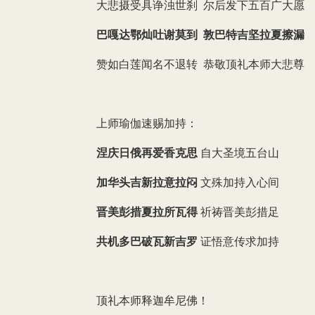
大悲摄受具诤浊世刹 尔后发下五百广大愿
巴嘎达鄂灿吐谢莫到 敦巴特吉坚拉夏擦漏
赞如白莲闻名不退转 恭敬顶礼本师大悲尊
上师瑜伽速赐加持：
涅庆日俄再爱香克思
自大圣境五台山
加华头吉新拉意拉闷
文殊加持入心间
晋美彭措夏拉所瓦得
祈祷晋美彭措足
共机多巴破瓦新吉罗
证悟意传求加持
顶礼本师释迦牟尼佛！