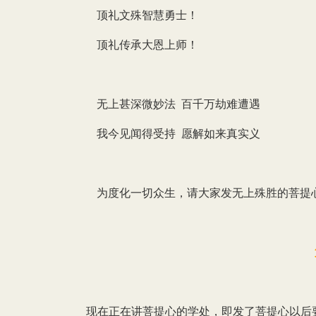
顶礼文殊智慧勇士！
顶礼传承大恩上师！
无上甚深微妙法 百千万劫难遭遇
我今见闻得受持 愿解如来真实义
为度化一切众生，请大家发无上殊胜的菩提
现在正在讲菩提心的学处，即发了菩提心以后