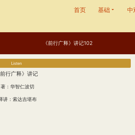
首页
基础
中
《前行广释》讲记102
前行广释》讲记
著：华智仁波切
译讲：索达吉堪布