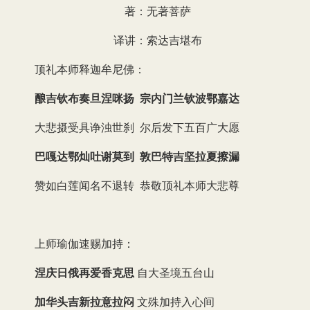
著：无著菩萨
译讲：索达吉堪布
顶礼本师释迦牟尼佛：
酿吉钦布奏旦涅咪扬 宗内门兰钦波鄂嘉达
大悲摄受具诤浊世刹 尔后发下五百广大愿
巴嘎达鄂灿吐谢莫到 敦巴特吉坚拉夏擦漏
赞如白莲闻名不退转 恭敬顶礼本师大悲尊
上师瑜伽速赐加持：
涅庆日俄再爱香克思
自大圣境五台山
加华头吉新拉意拉闷
文殊加持入心间