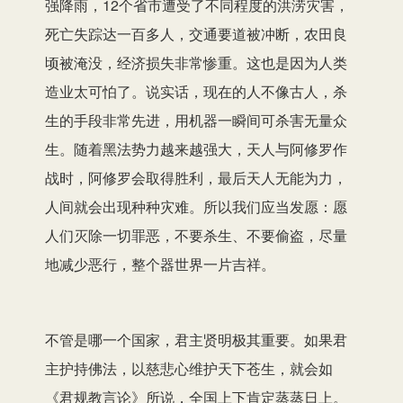
强降雨，12个省市遭受了不同程度的洪涝灾害，
死亡失踪达一百多人，交通要道被冲断，农田良
顷被淹没，经济损失非常惨重。这也是因为人类
造业太可怕了。说实话，现在的人不像古人，杀
生的手段非常先进，用机器一瞬间可杀害无量众
生。随着黑法势力越来越强大，天人与阿修罗作
战时，阿修罗会取得胜利，最后天人无能为力，
人间就会出现种种灾难。所以我们应当发愿：愿
人们灭除一切罪恶，不要杀生、不要偷盗，尽量
地减少恶行，整个器世界一片吉祥。
不管是哪一个国家，君主贤明极其重要。如果君
主护持佛法，以慈悲心维护天下苍生，就会如
《君规教言论》所说，全国上下肯定蒸蒸日上。