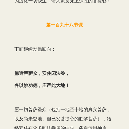
为度化一切众生，请大家发无上殊胜的菩提心！
第一百九十八节课
下面继续发愿回向：
愿诸菩萨众，安住闻法眷，
各以妙功德，庄严此大地！
愿一切菩萨圣众（包括一地至十地的真实菩萨，
以及尚未登地、但已发菩提心的胜解菩萨），始
终安住在众多闻法眷属的中央，各自运用神通、