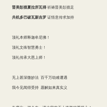
晋美彭措夏拉所瓦得
祈祷晋美彭措足
共机多巴破瓦新吉罗
证悟意传求加持
顶礼本师释迦牟尼佛！
顶礼文殊智慧勇士！
顶礼传承大恩上师！
无上甚深微妙法 百千万劫难遭遇
我今见闻得受持 愿解如来真实义