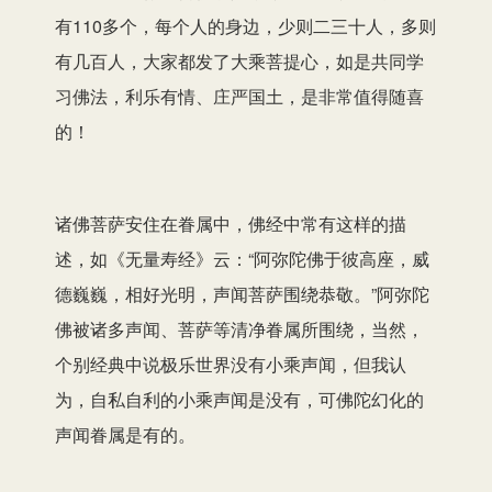
有110多个，每个人的身边，少则二三十人，多则
有几百人，大家都发了大乘菩提心，如是共同学
习佛法，利乐有情、庄严国土，是非常值得随喜
的！
诸佛菩萨安住在眷属中，佛经中常有这样的描
述，如《无量寿经》云：“阿弥陀佛于彼高座，威
德巍巍，相好光明，声闻菩萨围绕恭敬。”阿弥陀
佛被诸多声闻、菩萨等清净眷属所围绕，当然，
个别经典中说极乐世界没有小乘声闻，但我认
为，自私自利的小乘声闻是没有，可佛陀幻化的
声闻眷属是有的。