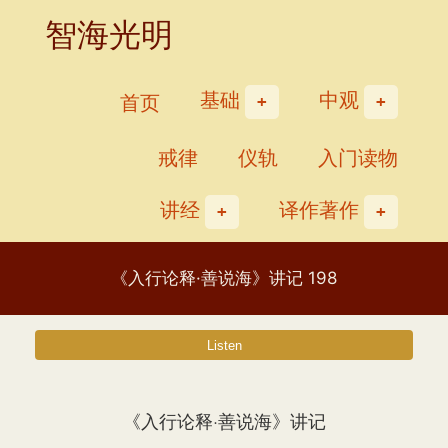
Skip
智海光明
to
content
基础
中观
首页
戒律
仪轨
入门读物
讲经
译作著作
《入行论释·善说海》讲记 198
《入行论释·善说海》讲记