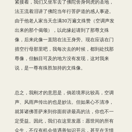
紧接着，我们又坐车去了佛陀舍身饲虎的圣地，
法王流着泪讲了佛陀当年行菩萨道的感人事迹。
由于他老人家当天念满30万遍文殊赞（空调声发
出来的那个偈颂），以此缘起请到了那尊文殊
像，后来此像一直陪在法王身旁。现在应该在门
措空行母那里吧，我每次去的时候，都到处找那
尊像，但触目可及的地方没有发现，这对我来
说，是一尊有殊胜加持的文殊像。
总之，我刚才的意思是，倘若境界比较高，空调
声、风雨声传出的也是妙法。但如果心不清净，
就算诸佛菩萨来到你面前讲最高的法，你也不一
定受益。因此，我们在这里发愿：愿世间的所有
众生，不仅有机会值遇善知识开示，甚至在无情