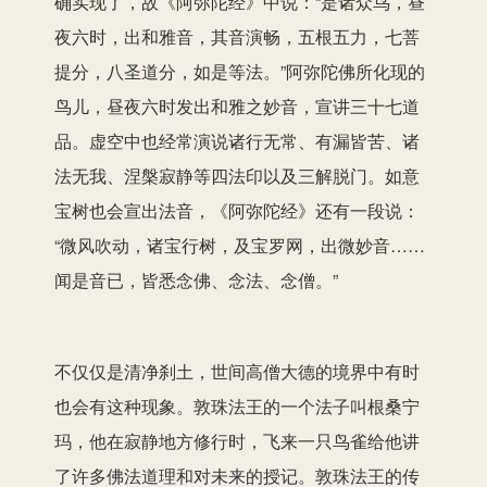
确实现了，故《阿弥陀经》中说：“是诸众鸟，昼
夜六时，出和雅音，其音演畅，五根五力，七菩
提分，八圣道分，如是等法。”阿弥陀佛所化现的
鸟儿，昼夜六时发出和雅之妙音，宣讲三十七道
品。虚空中也经常演说诸行无常、有漏皆苦、诸
法无我、涅槃寂静等四法印以及三解脱门。如意
宝树也会宣出法音，《阿弥陀经》还有一段说：
“微风吹动，诸宝行树，及宝罗网，出微妙音……
闻是音已，皆悉念佛、念法、念僧。”
不仅仅是清净刹土，世间高僧大德的境界中有时
也会有这种现象。敦珠法王的一个法子叫根桑宁
玛，他在寂静地方修行时，飞来一只鸟雀给他讲
了许多佛法道理和对未来的授记。敦珠法王的传