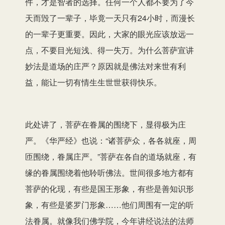
件，才是智者的选择。任何一个人都不要为了今
天而毁了一辈子，毕竟一天只有24小时，而漫长
的一辈子更重要。因此，大家的眼光应该放远一
点，不要目光短浅、得一失万。为什么菩萨宣讲
妙法是道场的庄严？原因就是佛法对来世有利
益，能让一切有情生生世世获得快乐。
此处讲了，菩萨在眷属的围绕下，显得极为庄
严。《华严经》也说：“诸菩萨众，各各就座，周
匝围绕，眷属庄严。”菩萨在各自的道场就座，有
缘的眷属围绕着他聆听佛法。世间很多地方都有
菩萨的化现，有些是国王形象，有些是善知识形
象，有些是婆罗门形象……他们周围有一定的听
法眷属。就像我们佛学院，今年讲经说法的法师