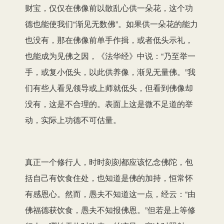
财宝，仅仅在佛像前以散乱心供一朵花，这个功
德也能使我们“渐见无数佛”。如果供一朵花的能力
也没有，那在佛像前单手作揖，或者低头示礼，
也能成为见佛之因，《法华经》中说：“乃至举一
手，或复小低头，以此供养像，渐见无量佛。”我
们有些人看见领导或上师就低头，但看到佛像却
没有，这是不合理的。表面上这是微不足道的举
动，实际上功德不可估量。
真正一个修行人，时时刻刻都应该忆念佛陀，包
括自己有饮食住处，也知道是佛的加持，恒常怀
有感恩心。然而，愚夫不知道这一点，经云：“由
佛福德获饮食，愚夫不知报佛恩。”但若是上等修