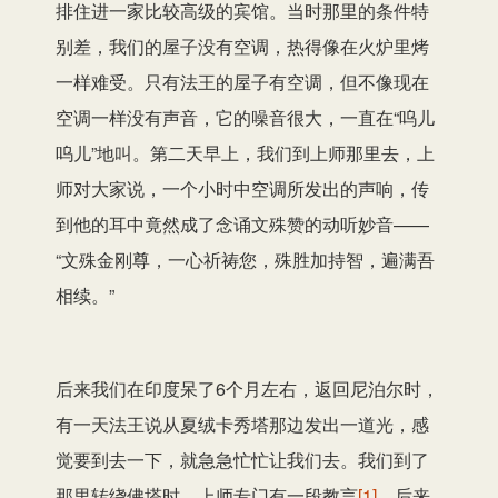
排住进一家比较高级的宾馆。当时那里的条件特
别差，我们的屋子没有空调，热得像在火炉里烤
一样难受。只有法王的屋子有空调，但不像现在
空调一样没有声音，它的噪音很大，一直在“呜儿
呜儿”地叫。第二天早上，我们到上师那里去，上
师对大家说，一个小时中空调所发出的声响，传
到他的耳中竟然成了念诵文殊赞的动听妙音——
“文殊金刚尊，一心祈祷您，殊胜加持智，遍满吾
相续。”
后来我们在印度呆了6个月左右，返回尼泊尔时，
有一天法王说从夏绒卡秀塔那边发出一道光，感
觉要到去一下，就急急忙忙让我们去。我们到了
那里转绕佛塔时，上师专门有一段教言
[1]
，后来