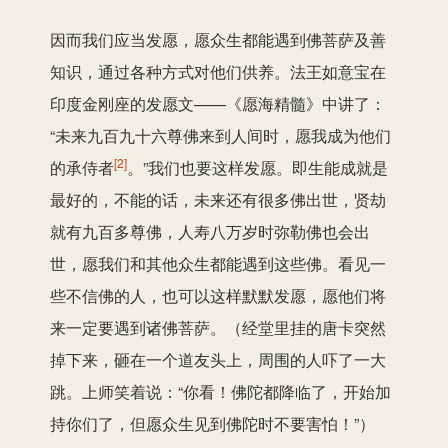
因而我们应当发愿，愿众生都能遇到佛菩萨及善
知识，通过各种方式对他们供养。法王如意宝在
印度金刚座的发愿文——《愿海精髓》中讲了：
“未来九百九十六尊佛来到人间时，愿我成为他们
[2]
的承侍者
。”我们也要这样发愿。即生能成就是
最好的，不能的话，未来还有很多佛出世，贤劫
就有九百多尊佛，人寿八万岁时弥勒佛也会出
世，愿我们和其他众生都能遇到这些佛。看见一
些不信佛的人，也可以这样默默发愿，愿他们将
来一定要遇到诸佛菩萨。（经堂里挂的唐卡突然
掉下来，砸在一个道友头上，周围的人吓了一大
跳。上师笑着说：“你看！佛陀都降临了，开始加
持你们了，但愿众生见到佛陀时不要害怕！”）