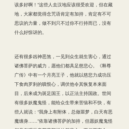
该多好啊！”这些人去汉地应该很受欢迎，但在藏
地，大家都觉得念咒语肯定有加持，肯定有不可
思议的力量，做不到只不过你不行持而已，没有
什么好惊讶的。
还有很多凶神恶煞，一见到众生就生害心，通过
诸佛菩萨的威力，愿他们都具足慈悲心。《释尊
广传》中有一个月亮王子，他就以慈悲力成功压
下食肉罗刹的嗔恨心，调伏他令其恢复本来面
目，后来成为斑足国王，以正法主持国政。世间
有很多妖魔鬼怪，能给众生带来苦恼和不快，有
些人就说：“我身上有附体，总做噩梦，白天有恶
魔缠身……”依靠诸佛菩萨的加持，但愿妖魔鬼怪