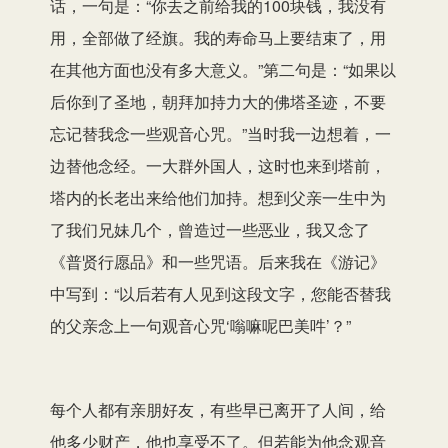
话，一句是：“你去之前给我的100块钱，我没有
用，全部做了经旗。我的寿命马上要结束了，用
在其他方面也没有多大意义。”第二句是：“如果以
后你到了圣地，朝拜加持力大的佛塔圣迹，不要
忘记替我念一些观音心咒。”当时我一边想着，一
边替他念经。一大群外国人，这时也来到塔前，
塔内的长老出来给他们加持。想到父亲一生中为
了我们兄妹几个，曾造过一些恶业，我又念了
《普贤行愿品》和一些咒语。后来我在《游记》
中写到：“以后若有人见到这段文字，您能否替我
的父亲念上一句观音心咒‘嗡嘛呢巴美吽’？”
每个人都有亲朋好友，有些早已离开了人间，给
他多少财产，他也享受不了。但若能为他念观音