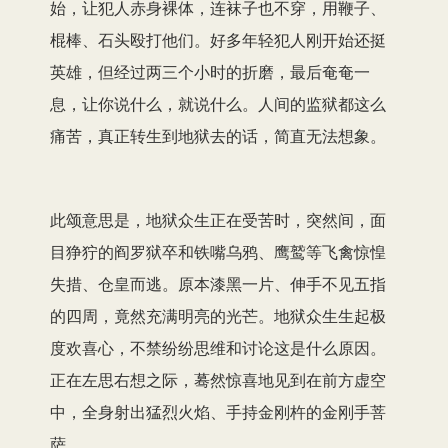
始，让犯人赤身裸体，连袜子也不穿，用鞭子、
棍棒、石头殴打他们。好多年轻犯人刚开始还挺
英雄，但经过两三个小时的折磨，最后奄奄一
息，让你说什么，就说什么。人间的监狱都这么
痛苦，真正转生到地狱去的话，简直无法想象。
此颂意思是，地狱众生正在受苦时，突然间，面
目狰狞的阎罗狱卒和铁嘴乌鸦、鹰鹫等飞禽惊惶
失措、仓皇而逃。原本漆黑一片、伸手不见五指
的四周，竟然充满明亮的光芒。地狱众生生起极
度欢喜心，不禁纷纷思维和讨论这是什么原因。
正在左思右想之际，蓦然惊喜地见到在前方虚空
中，全身射出猛烈火焰、手持金刚杵的金刚手菩
萨。