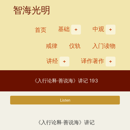
Skip
智海光明
to
content
基础
中观
首页
戒律
仪轨
入门读物
讲经
译作著作
《入行论释·善说海》讲记 193
《入行论释·善说海》讲记