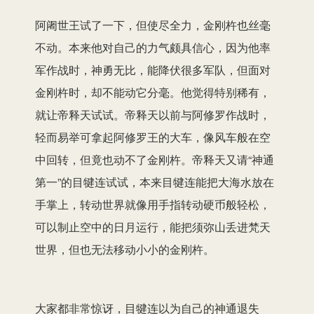
阿阇世王试了一下，但使尽全力，金刚杵也丝毫
不动。本来他对自己的力气颇具信心，因为他率
军作战时，神勇无比，能降伏很多军队，但面对
金刚杵时，却不能动它分毫。他觉得特别稀有，
就让帝释天试试。帝释天以前与阿修罗作战时，
轻而易举可拿起阿修罗王的大车，像风车般在空
中回转，但竟也动不了金刚杵。帝释天又请“神通
第一”的目犍连试试，本来目犍连能把大海水放在
手掌上，转动世界就像用手指转动硬币般轻松，
可以制止空中的日月运行，能把须弥山丢进梵天
世界，但也无法移动小小的金刚杵。
大家都非常惊讶，目犍连以为自己的神通退失