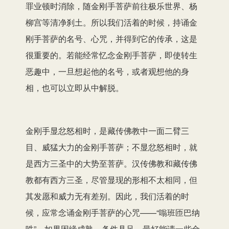
罪业顿时消除，随金刚手菩萨前往极乐世界、杨
柳宫等清净刹土。所以我们活着的时候，持诵金
刚手菩萨的名号、心咒，并得到它的传承，这是
很重要的。若能经常忆念金刚手菩萨，即使转生
恶趣中，一旦想起他的名号，或者观想他的身
相，也可以立即从中解脱。
金刚手显忿怒相时，是藏传佛教中一面二臂三
目、威猛大力的金刚手菩萨；不显忿怒相时，就
是西方三圣中的大势至菩萨。汉传佛教和藏传佛
教都有西方三圣，尽管显现的形相不太相同，但
其发愿和威力无有差别。因此，我们活着的时
候，应常念诵金刚手菩萨的心咒——“嗡班匝巴纳
吽”。如果因缘成熟、条件具足，最好能请一些金