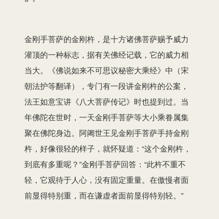
金刚手菩萨的金刚杵，是十方诸佛菩萨赐予威力
灌顶的一种标志，据有关佛经记载，它的威力相
当大。《佛说如来不可思议秘密大乘经》中（宋
朝法护等翻译），专门有一段讲金刚杵的公案，
法王如意宝讲《八大菩萨传记》时也提到过。当
年佛陀在世时，一天金刚手菩萨等大小乘眷属集
聚在佛陀身边。阿阇世王见金刚手菩萨手持金刚
杵，好像很轻的样子，就怀疑道：“这个金刚杵，
到底有多重呢？”金刚手菩萨回答：“此杵不重不
轻，它观待于人心，没有固定重量。在傲慢者面
前显得特别重，而在谦虚者面前显得特别轻。”