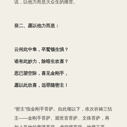
说，以他力而息灭众生的痛苦。
癸二、愿以他力而息：
云何此中隼，卒鹫顿生惧？
谁有此妙力，除暗生欢喜？
思已望空际，喜见金刚手，
愿以此欣喜，远罪随密主！
“密主”指金刚手菩萨。自此颂以下，依次祈祷三怙
主——金刚手菩萨、观世音菩萨、文殊菩萨，再
加上其他的普贤菩萨、虚空藏菩萨、地藏王菩