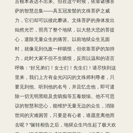
言根本表达不出来。但在这个时候，依靠诸佛菩
萨的智慧总集——具五冠发髻的文殊菩萨之威
力，它们却可以彼此攀谈。文殊菩萨的身体发出
灿然光芒，照亮了整个地狱，以大慈大悲的菩提
心，遣除无量众生的痛苦。以前地狱众生见面
时，就像见到仇敌一样嗔恨，但依靠菩萨的加持
力，此时大家不但不生嗔恨，反而以温和的语言
呼唤：“好兄弟们！女士们！先生们！请尽快到这
里来，我们上方有金光闪闪的文殊师利尊者，只
要见到他、听到他的名号，并且忆念他，即可遣
除一切无明黑暗及贪嗔痴等五毒烦恼。他不可思
议的智慧和悲心，能维护无量无边的众生，消除
世间的灾难困苦，只要是有心者，谁愿意离他而
去呢？”辗转相告之后，地狱众生均生起了极大欢