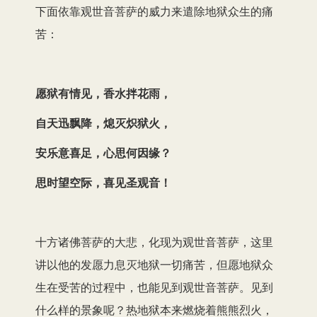
下面依靠观世音菩萨的威力来遣除地狱众生的痛
苦：
愿狱有情见，香水拌花雨，
自天迅飘降，熄灭炽狱火，
安乐意喜足，心思何因缘？
思时望空际，喜见圣观音！
十方诸佛菩萨的大悲，化现为观世音菩萨，这里
讲以他的发愿力息灭地狱一切痛苦，但愿地狱众
生在受苦的过程中，也能见到观世音菩萨。见到
什么样的景象呢？热地狱本来燃烧着熊熊烈火，