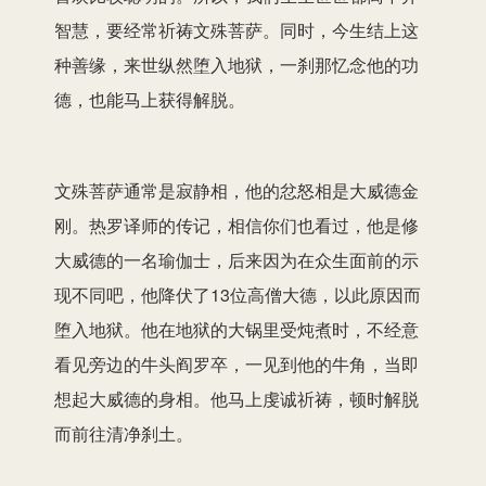
智慧，要经常祈祷文殊菩萨。同时，今生结上这
种善缘，来世纵然堕入地狱，一刹那忆念他的功
德，也能马上获得解脱。
文殊菩萨通常是寂静相，他的忿怒相是大威德金
刚。热罗译师的传记，相信你们也看过，他是修
大威德的一名瑜伽士，后来因为在众生面前的示
现不同吧，他降伏了13位高僧大德，以此原因而
堕入地狱。他在地狱的大锅里受炖煮时，不经意
看见旁边的牛头阎罗卒，一见到他的牛角，当即
想起大威德的身相。他马上虔诚祈祷，顿时解脱
而前往清净刹土。