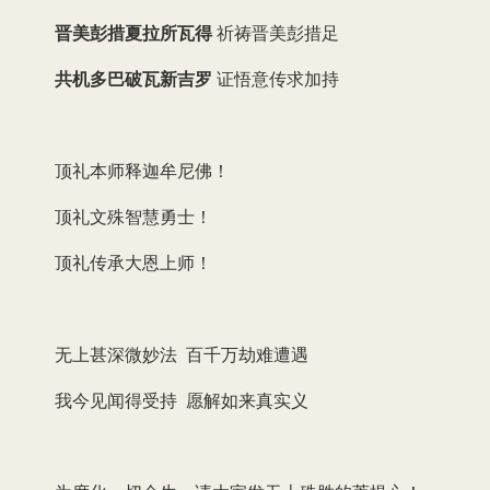
晋美彭措夏拉所瓦得
祈祷晋美彭措足
共机多巴破瓦新吉罗
证悟意传求加持
顶礼本师释迦牟尼佛！
顶礼文殊智慧勇士！
顶礼传承大恩上师！
无上甚深微妙法 百千万劫难遭遇
我今见闻得受持 愿解如来真实义