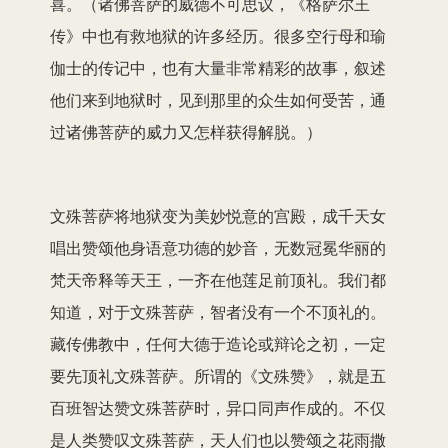
喜。（诸佛菩萨的威德不可思议，《格萨尔王
传》中也有救地狱的许多经历。很多空行母和瑜
伽士的传记中，也有大量非常精彩的故事，叙述
他们来到地狱时，见到那里的众生如何受苦，通
过诸佛菩萨的威力又怎样获得解脱。）
文殊菩萨将地狱变为美妙悦意的宫殿，成千天女
唱出赞颂他身语意功德的妙音，无数冠冕华丽的
梵天帝释等天王，一齐在他莲足前顶礼。我们都
知道，对于文殊菩萨，智者没有一个不顶礼的。
藏传佛教中，任何大德于造论或辩论之初，一定
要先顶礼文殊菩萨。所谓的《文殊赞》，就是五
百班智达赞文殊菩萨时，异口同声作成的。不仅
是人类赞叹文殊菩萨，天人们也以赞颂之花雨撒