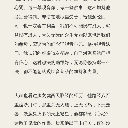
心咒、造一尊观音像，做一些佛事，这种加持他
必定会得到。即使在地狱里受苦，给他念经回
向，也一定会有利益。我们不可能没有恩人，就
算没有恩人，天边无际的众生无始以来也是我们
的慈母，应该为他们念诵观音心咒、修持观音法
门。我认识的好多道友都说，自己对观音法门很
有信心。这种想法的确很好，无论你修持哪一个
法，都不能忽略观世音菩萨的加持和力量。
大家也看过唐玄奘西天取经的经历：他路经八百
里流沙河时，那里荒无人烟，上无飞鸟，下无走
兽，妖魔鬼火多如天上繁星，他都以念《心经》
遣散了鬼魔的作祟。后来他出了玉门关，夜宿沙