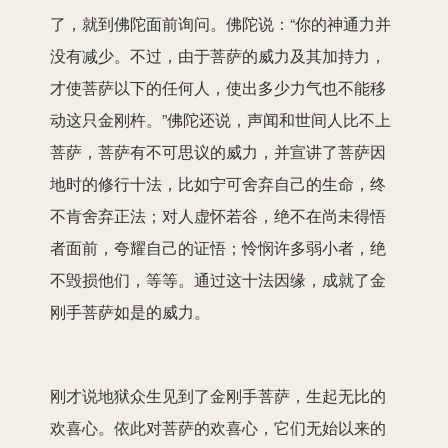
了，就到佛陀面前询问。佛陀说：“你的神通力并
没有减少。不过，由于菩萨的威力及其加持力，
才使菩萨以下的任何人，使出多少力气也不能移
动这只金刚杵。”佛陀还说，声闻和世间人比不上
菩萨，菩萨有不可思议的威力，并宣讲了菩萨因
地时的修行十法，比如宁可舍弃自己的生命，终
不肯舍弃正法；对人虚怀若谷，绝不在尚未得悟
者面前，夸耀自己的证悟；怜悯许多弱小者，绝
不毁损他们，等等。通过这十法因缘，成就了金
刚手菩萨如是的威力。
刚才说地狱众生见到了金刚手菩萨，生起无比的
欢喜心。依此对菩萨的欢喜心，它们无始以来的