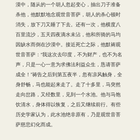
漠中，随从的一个胡人忽起变心，抽出刀子准备
杀他，他默默地念观世音菩萨，胡人的杀心顿时
消失，放下刀又睡了下去。还有一次，他横度八
百里流沙，五天四夜滴水未沾，他和所骑的马均
因缺水而倒在沙漠中。接近死亡之际，他默祷观
世音菩萨：“我这次去印度，不为财产，也不为名
声，只是一心一意为求佛法利益众生，恳请菩萨
成全！”祷告之后到第五夜半，忽有凉风触身，全
身舒畅，马也能起来走了。走了十多里，马突然
走向岔路，又经数里，见到一个水池。他与马饱
饮清水，身体得以恢复，之后又继续前行。有些
历史学家认为，此水池绝非原有，乃是观世音菩
萨慈悲幻化而成。