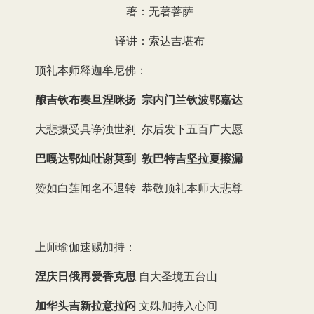
著：无著菩萨
译讲：索达吉堪布
顶礼本师释迦牟尼佛：
酿吉钦布奏旦涅咪扬 宗内门兰钦波鄂嘉达
大悲摄受具诤浊世刹 尔后发下五百广大愿
巴嘎达鄂灿吐谢莫到 敦巴特吉坚拉夏擦漏
赞如白莲闻名不退转 恭敬顶礼本师大悲尊
上师瑜伽速赐加持：
涅庆日俄再爱香克思
自大圣境五台山
加华头吉新拉意拉闷
文殊加持入心间