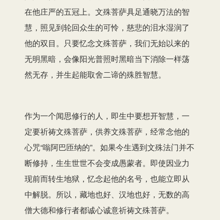
在他庄严的五冠上。文殊菩萨具足通晓万法的智
慧，照见到轮回众生的可怜，慈悲的泪水湿润了
他的双目。只要忆念文殊菩萨，我们无始以来的
无明黑暗，会像阳光普照时黑暗当下消除一样荡
然无存，并生起能取舍二谛的殊胜智慧。
作为一个闻思修行的人，即生中要想开智慧，一
定要祈祷文殊菩萨，供养文殊菩萨，经常念他的
心咒“嗡阿巴匝纳的”。如果今生遇到文殊法门并不
断修持，生生世世不会变成愚蒙者。即使因业力
现前而转生地狱，忆念起他的名号，也能立即从
中解脱。所以，藏地也好、汉地也好，无数的高
僧大德和修行者都诚心诚意祈祷文殊菩萨。