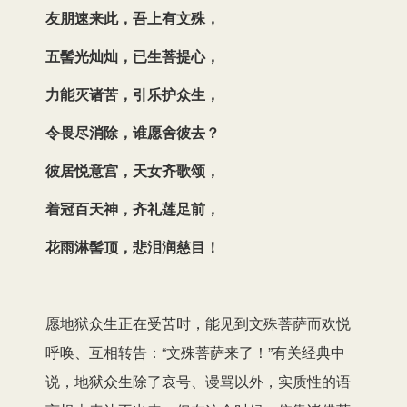
友朋速来此，吾上有文殊，
五髻光灿灿，已生菩提心，
力能灭诸苦，引乐护众生，
令畏尽消除，谁愿舍彼去？
彼居悦意宫，天女齐歌颂，
着冠百天神，齐礼莲足前，
花雨淋髻顶，悲泪润慈目！
愿地狱众生正在受苦时，能见到文殊菩萨而欢悦
呼唤、互相转告：“文殊菩萨来了！”有关经典中
说，地狱众生除了哀号、谩骂以外，实质性的语