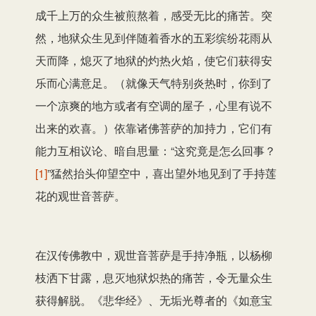
成千上万的众生被煎熬着，感受无比的痛苦。突
然，地狱众生见到伴随着香水的五彩缤纷花雨从
天而降，熄灭了地狱的灼热火焰，使它们获得安
乐而心满意足。（就像天气特别炎热时，你到了
一个凉爽的地方或者有空调的屋子，心里有说不
出来的欢喜。）依靠诸佛菩萨的加持力，它们有
能力互相议论、暗自思量：“这究竟是怎么回事？
[1]
”猛然抬头仰望空中，喜出望外地见到了手持莲
花的观世音菩萨。
在汉传佛教中，观世音菩萨是手持净瓶，以杨柳
枝洒下甘露，息灭地狱炽热的痛苦，令无量众生
获得解脱。《悲华经》、无垢光尊者的《如意宝