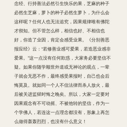
念经、行持善法必然引生快乐的果，芝麻的种子
必然生芝麻，萝卜的种子必然生萝卜，为什么会
这样呢？任何人也无法追究，因果规律唯有佛陀
才彻知。但不管怎么样，相信也好、不相信也
好，你造了业因，肯定会感受业果。《分别善恶
报应经》云：“若修善业感可爱果，若造恶业感非
爱果。”这一点没有任何欺惑，大家务必要坚信不
疑。如果你随学顺世外道或无神论的观点，一辈
子就会无恶不作，最终感受果报时，自己也会后
悔莫及。就如同一个人不信法律而杀人放火，最
后被关进监狱时悔之晚矣。所以，大家一定要对
因果观念有不可动摇、不被他转的坚信，作为一
个学佛人，若连这一点理念都没有，形象上再怎
么做得轰轰烈烈，也没有什么意义！