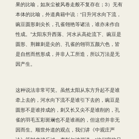
果的比喻，如灰尘被风卷走般不复存在；3）无有
本体的比喻，外道典籍中说：“日升河水向下流，
豌豆圆形刺尖长，孔雀翎艳等诸法，谁亦未作自
性成。”太阳东升西落、河水从高处流下、豌豆是
圆形、荆棘刺是尖的、孔雀的翎羽五颜六色，皆
是自然而然形成，并非人工所造，所以万法是无
因产生。
这种说法非常可笑。虽然太阳从东方升起不是谁
牵上去的，河水向下流不是谁引下去的，豌豆是
圆形不是谁抟成的，刺又长又尖不是谁削的，孔
雀的羽毛五彩斑斓也不是谁画的，但这些并非无
因而生。顺世外道的观点，我们讲《中观庄严