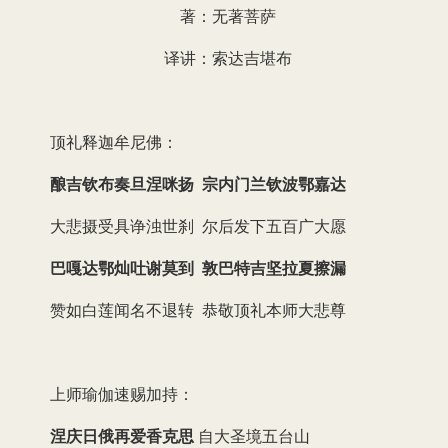
著：无著菩萨
译讲：索达吉堪布
顶礼释迦牟尼佛：
酿吉钦布奏旦涅咪扬 宗内门兰钦波鄂嘉达
大悲摄受具诤浊世刹 尔后发下五百广大愿
巴嘎达鄂灿吐谢莫到 敦巴特吉坚拉夏擦漏
赞如白莲闻名不退转 恭敬顶礼本师大悲尊
上师瑜伽速赐加持：
涅庆日俄再爱香克思
自大圣境五台山