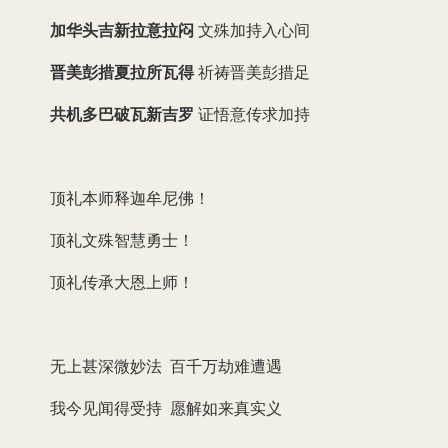
加华头吉新拉意拉闷
文殊加持入心间
晋美彭措夏拉所瓦得
祈祷晋美彭措足
共机多巴破瓦新吉罗
证悟意传求加持
顶礼本师释迦牟尼佛！
顶礼文殊智慧勇士！
顶礼传承大恩上师！
无上甚深微妙法 百千万劫难遭遇
我今见闻得受持 愿解如来真实义