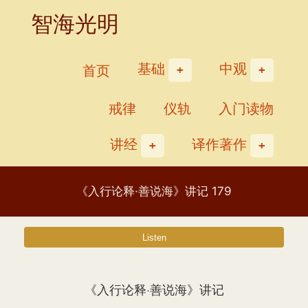
Skip
智海光明
to
content
基础
中观
首页
戒律
仪轨
入门读物
讲经
译作著作
《入行论释·善说海》讲记 179
《入行论释·善说海》讲记