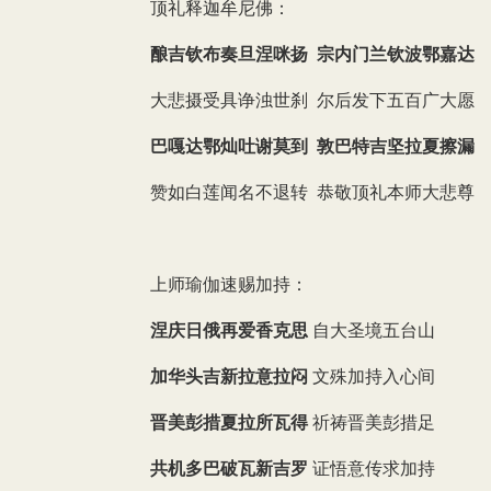
顶礼释迦牟尼佛：
酿吉钦布奏旦涅咪扬 宗内门兰钦波鄂嘉达
大悲摄受具诤浊世刹 尔后发下五百广大愿
巴嘎达鄂灿吐谢莫到 敦巴特吉坚拉夏擦漏
赞如白莲闻名不退转 恭敬顶礼本师大悲尊
上师瑜伽速赐加持：
涅庆日俄再爱香克思
自大圣境五台山
加华头吉新拉意拉闷
文殊加持入心间
晋美彭措夏拉所瓦得
祈祷晋美彭措足
共机多巴破瓦新吉罗
证悟意传求加持