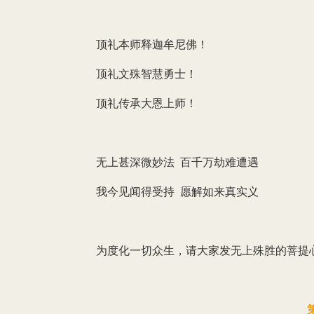
顶礼本师释迦牟尼佛！
顶礼文殊智慧勇士！
顶礼传承大恩上师！
无上甚深微妙法 百千万劫难遭遇
我今见闻得受持 愿解如来真实义
为度化一切众生，请大家发无上殊胜的菩提