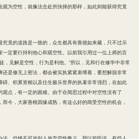
法观为空性，就像法念处所抉择的那样，如此则能获得究竟
最究竟的道路是一致的，众生都具有善德如来藏，只不过示
家一定要行持利他心和观空性。以前我引用过一位上师的言
徒，见解是空性，行为是利他。”所以，见和行在修学中非常
禅还是修无上密法，都会被实执紧紧束缚着，要想解脱非常
障碍、积累资粮以及往生极乐世界的执著非常强烈，在如此
的观点，有一定的困难。由于在闻思过程中对空性没有了
，而今，大家善根因缘成熟，有这么好的闻受空性的机会，
办法，但绝不可劝别人放弃空性教义。我以前听说，有些人