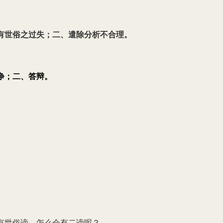
有世俗之过失；二、遣除分析不合理。
诤；二、答辩。
有世俗谛，怎么会有二谛呢？