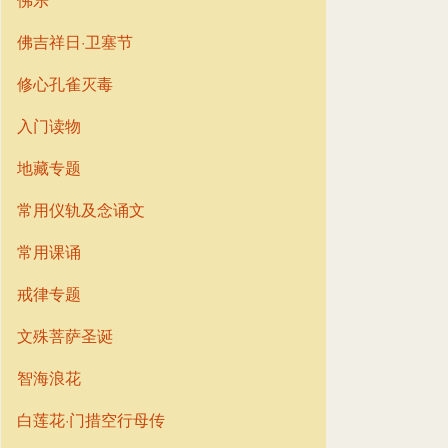
佛吉祥日·卫塞节
修心孔雀灭毒
入门读物
地藏专题
常用仪轨及念诵文
常用课诵
戒律专题
文殊菩萨圣诞
智海浪花
白莲花·门措空行母传