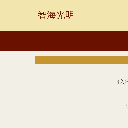
Skip
to
智海光明
content
《入