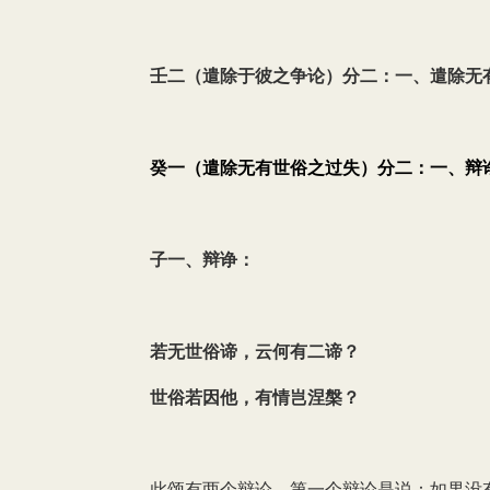
壬二（遣除于彼之争论）分二：一、遣除无
癸一（遣除无有世俗之过失）分二：一、辩
子一、辩诤：
若无世俗谛，云何有二谛？
世俗若因他，有情岂涅槃？
此颂有两个辩论。第一个辩论是说：如果没