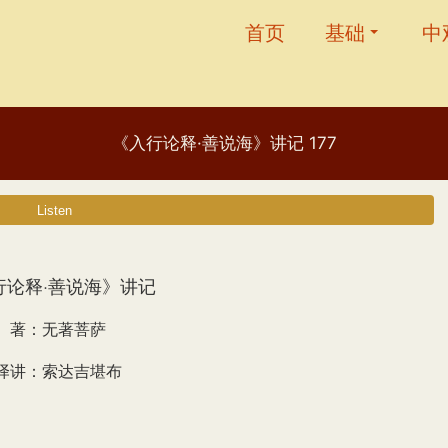
首页
基础
中
《入行论释·善说海》讲记 177
行论释·善说海》讲记
著：无著菩萨
译讲：索达吉堪布