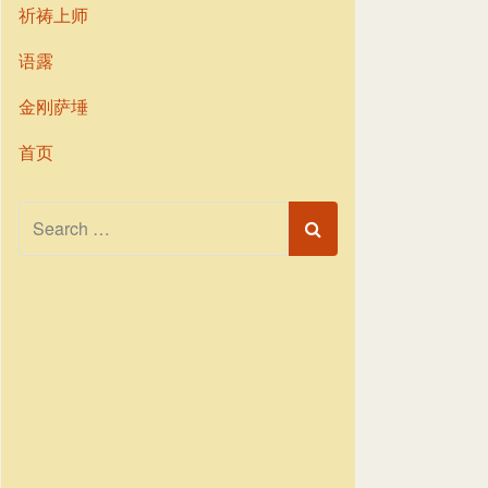
祈祷上师
语露
金刚萨埵
首页