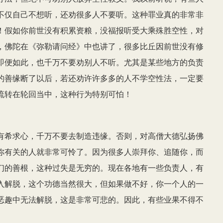
不仅自己不想听，还劝很多人不要听。这种罪业真的非常非
！假如你前世没有积累资粮，没福报听受大乘殊胜空性，对
，佛陀在《弥勒请问经》中也讲了，很多比丘因前世没有修
即便如此，也千万不要劝别人不听。尤其是某些地方的负责
的善缘断了以后，若还劝许许多多的人不学空性法，一定要
流转在轮回当中，这种行为特别可怕！
有希求心，千万不要去制造违缘。否则，对高僧大德弘扬佛
你有关的人就非常可怜了。因为很多人崇拜你、追随你，而
们的善根，这种过失是无穷的。现在各地有一些负责人，有
入解脱，这个功德当然很大，但如果做不好，你一个人的一
恶趣中无法解脱，这是非常可悲的。因此，有些业果不得不