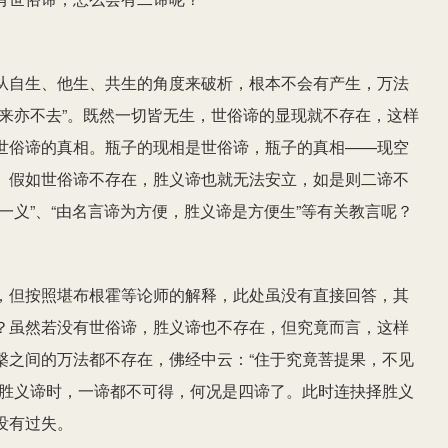
从自生、他生、共生的角度来破析，根本不会有产生，万法
来亦不去”。既然一切皆无生，世俗谛的显现就不存在，这样
世俗谛的真相。瓶子的现相是世俗谛，瓶子的真相——现空
。假如世俗谛不存在，胜义谛也就无法安立，如是则二谛不
一义”、“由名言谛为方便，胜义谛是方便生”等有关教言呢？
，但按照堪布根霍等论师的解释，此处虽没有直接回答，其
？虽然若没有世俗谛，胜义谛也不存在，但究竟而言，这样
槃之间的万法都不存在，佛经中云：“住于究竟菩提果，不见
说胜义谛时，一谛都不可得，何况是四谛了。此时连抉择胜义
没有过失。