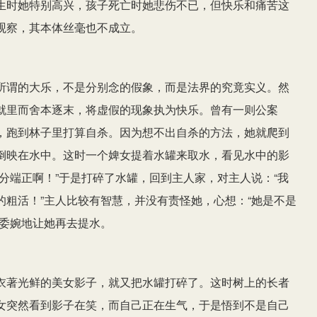
生时她特别高兴，孩子死亡时她悲伤不已，但快乐和痛苦这
观察，其本体丝毫也不成立。
所谓的大乐，不是分别念的假象，而是法界的究竟实义。然
就里而舍本逐末，将虚假的现象执为快乐。曾有一则公案
，跑到林子里打算自杀。因为想不出自杀的方法，她就爬到
倒映在水中。这时一个婢女提着水罐来取水，看见水中的影
分端正啊！”于是打碎了水罐，回到主人家，对主人说：“我
粗活！”主人比较有智慧，并没有责怪她，心想：“她是不是
很委婉地让她再去提水。
衣著光鲜的美女影子，就又把水罐打碎了。这时树上的长者
女突然看到影子在笑，而自己正在生气，于是悟到不是自己