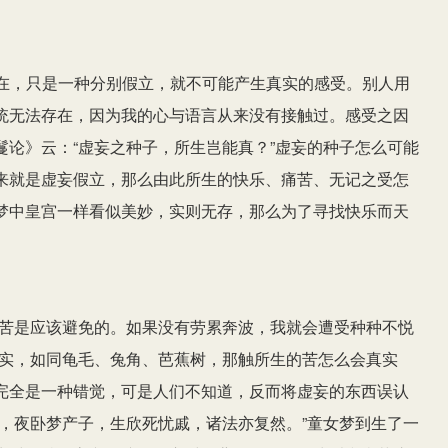
在，只是一种分别假立，就不可能产生真实的感受。别人用
统无法存在，因为我的心与语言从来没有接触过。感受之因
论》云：“虚妄之种子，所生岂能真？”虚妄的种子怎么可能
来就是虚妄假立，那么由此所生的快乐、痛苦、无记之受怎
梦中皇宫一样看似美妙，实则无存，那么为了寻找快乐而天
痛苦是应该避免的。如果没有劳累奔波，我就会遭受种种不悦
不实，如同龟毛、兔角、芭蕉树，那触所生的苦怎么会真实
完全是一种错觉，可是人们不知道，反而将虚妄的东西误认
，夜卧梦产子，生欣死忧戚，诸法亦复然。”童女梦到生了一