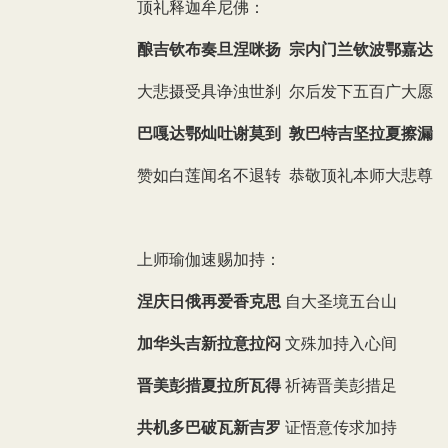
顶礼释迦牟尼佛：
酿吉钦布奏旦涅咪扬 宗内门兰钦波鄂嘉达
大悲摄受具诤浊世刹 尔后发下五百广大愿
巴嘎达鄂灿吐谢莫到 敦巴特吉坚拉夏擦漏
赞如白莲闻名不退转 恭敬顶礼本师大悲尊
上师瑜伽速赐加持：
涅庆日俄再爱香克思
自大圣境五台山
加华头吉新拉意拉闷
文殊加持入心间
晋美彭措夏拉所瓦得
祈祷晋美彭措足
共机多巴破瓦新吉罗
证悟意传求加持