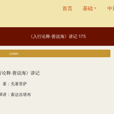
首页
基础
中
《入行论释·善说海》讲记 175
行论释·善说海》讲记
著：无著菩萨
译讲：索达吉堪布