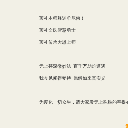
顶礼本师释迦牟尼佛！
顶礼文殊智慧勇士！
顶礼传承大恩上师！
无上甚深微妙法 百千万劫难遭遇
我今见闻得受持 愿解如来真实义
为度化一切众生，请大家发无上殊胜的菩提