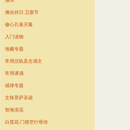
佛吉祥日·卫塞节
修心孔雀灭毒
入门读物
地藏专题
常用仪轨及念诵文
常用课诵
戒律专题
文殊菩萨圣诞
智海浪花
白莲花·门措空行母传