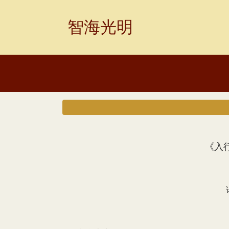
Skip
to
智海光明
content
《入