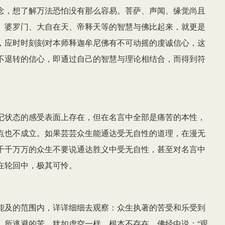
念，想了解万法恐怕没有那么容易。菩萨、声闻、缘觉尚且
、婆罗门、大自在天、帝释天等的智慧与佛比起来，就更是
，应时时刻刻对本师释迦牟尼佛有不可动摇的虔诚信心，这
不退转的信心，即通过自己的智慧与理论相结合，而得到符
记状态的感受表面上存在，但在名言中全部是痛苦的本性，
点也不成立。如果芸芸众生能通达受无自性的道理，在漫无
千千万万的众生不要说通达胜义中受无自性，甚至对名言中
在轮回中，极其可怜。
能及的范围内，详详细细去观察：众生执著的苦受和乐受到
、所逃避的苦，犹如虚空一样，根本不存在，佛经中说：“观