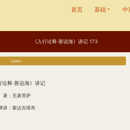
首页
基础
中
《入行论释·善说海》讲记 173
行论释·善说海》讲记
著：无著菩萨
译讲：索达吉堪布