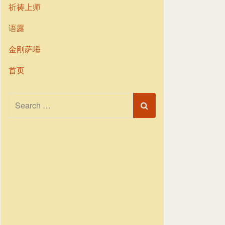
祈祷上师
语露
金刚萨埵
首页