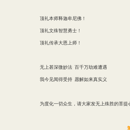
顶礼本师释迦牟尼佛！
顶礼文殊智慧勇士！
顶礼传承大恩上师！
无上甚深微妙法 百千万劫难遭遇
我今见闻得受持 愿解如来真实义
为度化一切众生，请大家发无上殊胜的菩提