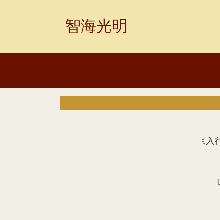
Skip
to
智海光明
content
《入