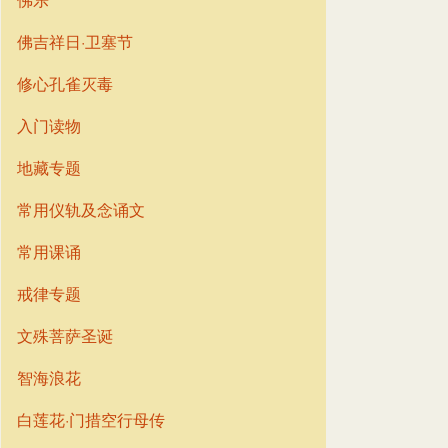
佛吉祥日·卫塞节
修心孔雀灭毒
入门读物
地藏专题
常用仪轨及念诵文
常用课诵
戒律专题
文殊菩萨圣诞
智海浪花
白莲花·门措空行母传