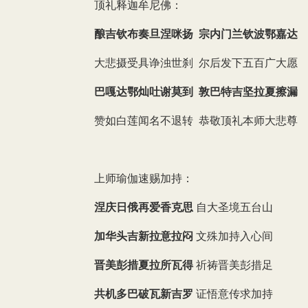
顶礼释迦牟尼佛：
酿吉钦布奏旦涅咪扬 宗内门兰钦波鄂嘉达
大悲摄受具诤浊世刹 尔后发下五百广大愿
巴嘎达鄂灿吐谢莫到 敦巴特吉坚拉夏擦漏
赞如白莲闻名不退转 恭敬顶礼本师大悲尊
上师瑜伽速赐加持：
涅庆日俄再爱香克思
自大圣境五台山
加华头吉新拉意拉闷
文殊加持入心间
晋美彭措夏拉所瓦得
祈祷晋美彭措足
共机多巴破瓦新吉罗
证悟意传求加持