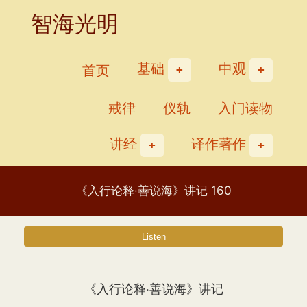
Skip
智海光明
to
content
基础
中观
首页
戒律
仪轨
入门读物
讲经
译作著作
《入行论释·善说海》讲记 160
《入行论释·善说海》讲记