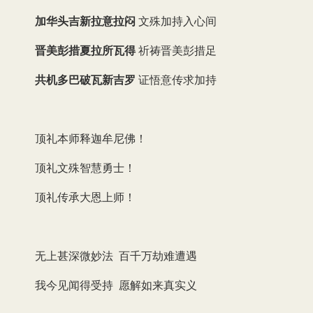
加华头吉新拉意拉闷
文殊加持入心间
晋美彭措夏拉所瓦得
祈祷晋美彭措足
共机多巴破瓦新吉罗
证悟意传求加持
顶礼本师释迦牟尼佛！
顶礼文殊智慧勇士！
顶礼传承大恩上师！
无上甚深微妙法 百千万劫难遭遇
我今见闻得受持 愿解如来真实义