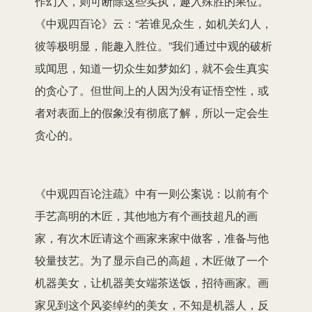
作幻人，则可断除这些实执，趣入殊胜的果位。
《中观四百论》云：“若谁见众生，如机关幻人，
彼等极明显，能趣入胜位。”我们通过中观的破析
或闻思，知道一切众生如梦如幻，就不会生真实
的贪心了。但世间上的人因为没有证悟空性，或
者对表面上的假象没有彻底了解，所以一定会生
贪心的。
《中观四百论注疏》中有一则公案说：以前有个
手艺高明的木匠，其他地方有个画技超凡的画
家，有次木匠请这个画家来家中做客，准备与他
较量技艺。为了显示自己的高超，木匠做了一个
机器美女，让机器美女端茶送饭，招待画家。画
家见到这个风姿绰约的美女，不知是机器人，反