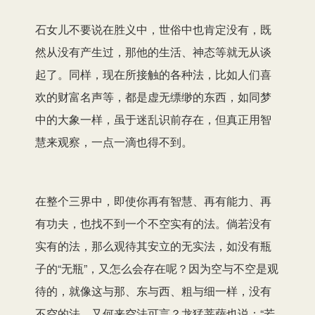
石女儿不要说在胜义中，世俗中也肯定没有，既
然从没有产生过，那他的生活、神态等就无从谈
起了。同样，现在所接触的各种法，比如人们喜
欢的财富名声等，都是虚无缥缈的东西，如同梦
中的大象一样，虽于迷乱识前存在，但真正用智
慧来观察，一点一滴也得不到。
在整个三界中，即使你再有智慧、再有能力、再
有功夫，也找不到一个不空实有的法。倘若没有
实有的法，那么观待其安立的无实法，如没有瓶
子的“无瓶”，又怎么会存在呢？因为空与不空是观
待的，就像这与那、东与西、粗与细一样，没有
不空的法，又何来空法可言？龙猛菩萨也说：“若