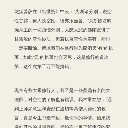
龙猛菩萨在《出世赞》中云：“为断诸分别，说空
性甘露，何人执空性，彼亦汝当舍。”为断除贪嗔
痴为主的一切烦恼分别，大慈大悲的佛陀宣讲了
甘露般的空性妙法，但若执著空性为实有，那也
一定要断除。所以我们在修行时先应消灭“有”的执
著，如此“无”的执著也会灭尽，这是修行的道次
第，这个次第千万不能搞错。
现在有些大乘修行人，甚至是一些鼎鼎有名的大
法师，对空性的了解也有错误。我常常在想：“遇
到上师如意宝和麦彭仁波切等高僧大德们的教
言，真是今生中最幸运、最快乐的事情。如果我
遇到其他的世间老师，恐怕不一定了解佛陀的究