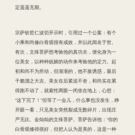
定遥遥无期。
宗萨钦哲仁波切开示时，引用过一个公案：有个
小乘和尚修白骨观很有成效，并以此闻名于世。
有次，文殊菩萨想考验他的真功夫，便化身为一
位美女，以种种妩媚的动作来考验他的定力。起
初和尚不为所动，但渐渐的，他不敌诱惑，最后
干脆溜之大吉。美女在后紧追不舍，和尚实在累
得跑不动了，就索性两眼一闭坐在地上，心想：
“这下完了！”但等了一会儿，什么事也没发生，睁
开眼一看，只见美女突然裂成无数碎片，出现庄
严无比、金灿灿的文殊菩萨。菩萨告诉他：“你的
白骨观修得很好，但把人认为是美的，这是一种