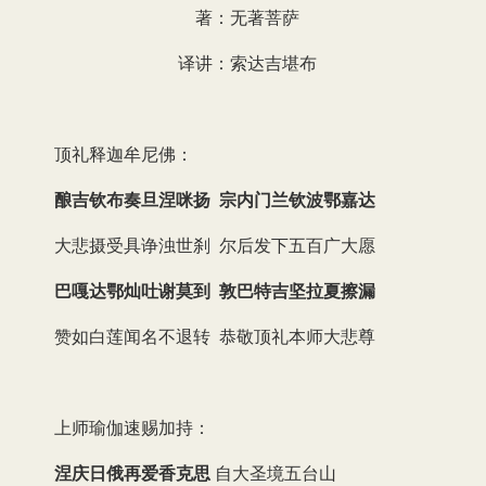
著：无著菩萨
译讲：索达吉堪布
顶礼释迦牟尼佛：
酿吉钦布奏旦涅咪扬 宗内门兰钦波鄂嘉达
大悲摄受具诤浊世刹 尔后发下五百广大愿
巴嘎达鄂灿吐谢莫到 敦巴特吉坚拉夏擦漏
赞如白莲闻名不退转 恭敬顶礼本师大悲尊
上师瑜伽速赐加持：
涅庆日俄再爱香克思
自大圣境五台山