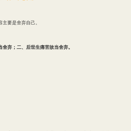
容主要是舍弃自己。
当舍弃；二、后世生痛苦故当舍弃。