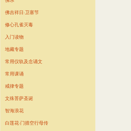
佛吉祥日·卫塞节
修心孔雀灭毒
入门读物
地藏专题
常用仪轨及念诵文
常用课诵
戒律专题
文殊菩萨圣诞
智海浪花
白莲花·门措空行母传