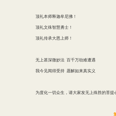
顶礼本师释迦牟尼佛！
顶礼文殊智慧勇士！
顶礼传承大恩上师！
无上甚深微妙法 百千万劫难遭遇
我今见闻得受持 愿解如来真实义
为度化一切众生，请大家发无上殊胜的菩提