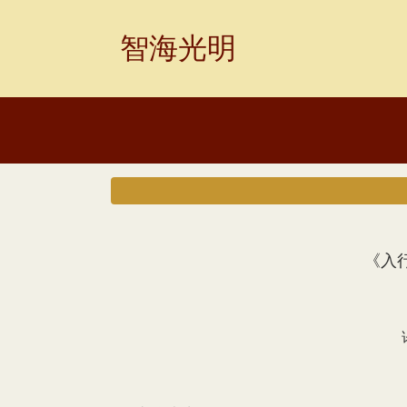
Skip
to
智海光明
content
《入