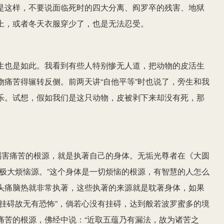
是这样，不要说面临死时的四大分离、阎罗卒的残害、地狱
上，或者冬天衣服穿少了，也是无法忍受。
生也是如此。我看到有些人特别惨无人道，把动物的皮活生
痛苦得辗转反侧。前两天讲“自他平等”时也说了，旁生和我
乐。试想，假如我们是这只动物，皮被剥下来却没有死，那
祸害痛苦的根源，就是执著自己的身体。无垢光尊者在《大圆
极大烦恼源。”这个身体是一切烦恼的根源，有智慧的人怎么
头痛脑热就非常执著，这些执著的来源就是耽著身体，如果
挂碍故无有恐怖”，倘若心没有挂碍，达到般若波罗蜜多的境
痛苦的根源，佛经中说：“近取五蕴乃有漏法，故为诸苦之