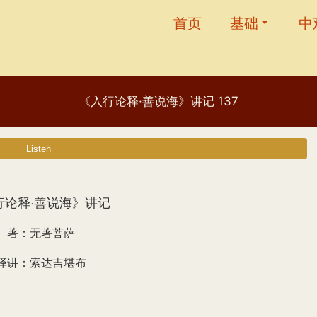
首页
基础
中
《入行论释·善说海》讲记 137
行论释·善说海》讲记
著：无著菩萨
译讲：索达吉堪布