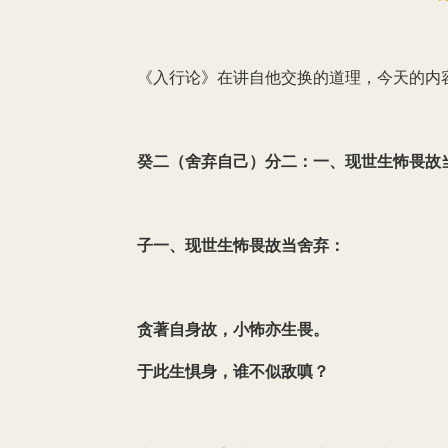
《入行论》在讲自他交换的道理，今天的内
癸二（舍弃自己）分二：一、现世生怖畏故
子一、现世生怖畏故当舍弃：
贪著自身故，小怖亦生畏。
于此生惧身，谁不似敌嗔？