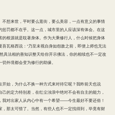
、不想来世，平时要么逛街，要么美容，一点有意义的事情
的惩罚都不在乎。这一点，城市里的人应该深有体会。在这
害的根源就是耽著身体。作为大乘修行人，什么时候把身体
夏吾瓦格西说：“乃至未视自身如怨敌之前，即便上师也无法
纵然具法相的善知识整天给你开示佛法，你的相续也不一定改
一切外境都会变为修行的助缘。
在开始，为什么不换一种方式来对待它呢？我昨前天也说
自己的定力特别差，在红尘浊浪中绝对不会有自主的能力，
，我对出家人从内心中有一个希望——今生最好不要还俗！
家，那太可惜了。当然，有些人也不一定找得到，毕竟有财