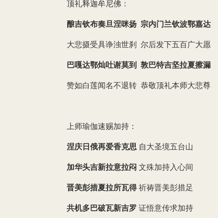
顶礼释迦牟尼佛：
酿吉钦布奏旦涅咪扬 宗内门兰钦波鄂嘉达
大悲摄受具诤浊世刹 尔后发下五百广大愿
巴嘎达鄂灿吐谢莫到 敦巴特吉坚拉夏擦漏
赞如白莲闻名不退转 恭敬顶礼本师大悲尊
上师瑜伽速赐加持：
涅庆日俄再爱香克思
自大圣境五台山
加华头吉新拉意拉闷
文殊加持入心间
晋美彭措夏拉所瓦得
祈祷晋美彭措足
共机多巴破瓦新吉罗
证悟意传求加持