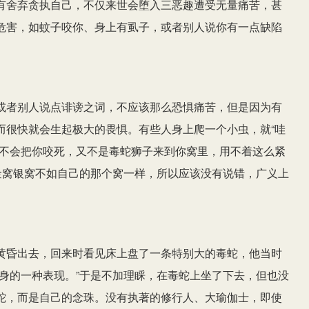
有舍弃贪执自己，不仅来世会堕入三恶趣遭受无量痛苦，甚
危害，如蚊子咬你、身上有虱子，或者别人说你有一点缺陷
或者别人说点诽谤之词，不应该那么恐惧痛苦，但是因为有
而很快就会生起极大的畏惧。有些人身上爬一个小虫，就“哇
定不会把你咬死，又不是毒蛇狮子来到你窝里，用不着这么紧
金窝银窝不如自己的那个窝一样，所以应该没有说错，广义上
黄昏出去，回来时看见床上盘了一条特别大的毒蛇，他当时
身的一种表现。”于是不加理睬，在毒蛇上坐了下去，但也没
蛇，而是自己的念珠。没有执著的修行人、大瑜伽士，即使