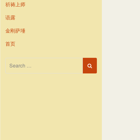
祈祷上师
语露
金刚萨埵
首页