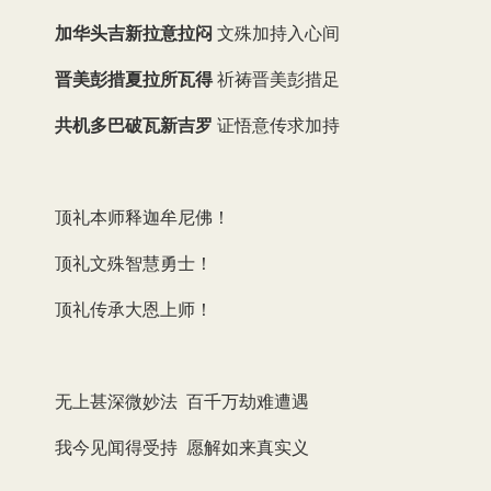
加华头吉新拉意拉闷
文殊加持入心间
晋美彭措夏拉所瓦得
祈祷晋美彭措足
共机多巴破瓦新吉罗
证悟意传求加持
顶礼本师释迦牟尼佛！
顶礼文殊智慧勇士！
顶礼传承大恩上师！
无上甚深微妙法 百千万劫难遭遇
我今见闻得受持 愿解如来真实义