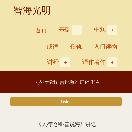
Skip
智海光明
to
content
基础
中观
首页
戒律
仪轨
入门读物
讲经
译作著作
《入行论释·善说海》讲记 114
《入行论释·善说海》讲记