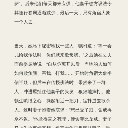
萨”。后来他们每天都来应供，他妻子想方设法令
其随行眷属逐渐减少，最后一天，只有角宿大象
一个人去。
当天，她私下秘密地找一些人，嘱咐道：“等一会
儿给我传法时，你们就来欺负我。”之后她在丈夫
面前委屈地说：“自从你离开以后，当地的人如何
如何欺负我、害我、打我……”开始时角宿大象半
信半疑，但后来在传授佛法时，果然来了一群
人，冲进屋扯住他妻子的头发，狠狠地摔打。他
顿生嗔恨之心，操起附近一把刀，猛扑过去欲杀
人。这时妻子抱着他哀求：“您已受了戒，舍戒再
杀不迟。”他觉得言之有理，便舍弃比丘戒。妻子
马上告之事情真相，角宿大象只得顺从妻子，重