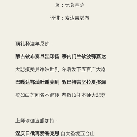
著：无著菩萨
译讲：索达吉堪布
顶礼释迦牟尼佛：
酿吉钦布奏旦涅咪扬 宗内门兰钦波鄂嘉达
大悲摄受具诤浊世刹 尔后发下五百广大愿
巴嘎达鄂灿吐谢莫到 敦巴特吉坚拉夏擦漏
赞如白莲闻名不退转 恭敬顶礼本师大悲尊
上师瑜伽速赐加持：
涅庆日俄再爱香克思
自大圣境五台山