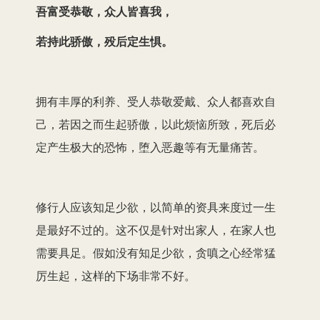
吾富受恭敬，众人皆喜我，
若持此骄傲，殁后定生惧。
拥有丰厚的利养、受人恭敬爱戴、众人都喜欢自
己，若因之而生起骄傲，以此烦恼所致，死后必
定产生极大的恐怖，堕入恶趣等有无量痛苦。
修行人应该知足少欲，以简单的资具来度过一生
是最好不过的。这不仅是针对出家人，在家人也
需要具足。假如没有知足少欲，贪嗔之心经常猛
厉生起，这样的下场非常不好。