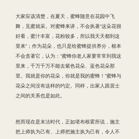
大家应该清楚，在夏天，蜜蜂随意在花园中飞
舞，见蜜就采。对蜜蜂来讲，不会执著“这朵花很
好看，蜜汁丰富，花粉较多，所以我天天都到这
里来”；作为花朵，也只是给蜜蜂提供养分，根本
不会贪著它，认为：“蜜蜂你老人家要常常到我这
里来，千万千万不能去紫色花朵、蓝色花朵那
里。我就是你的花朵，你就是我的蜜蜂！”蜜蜂与
花朵之间没有这样的约定。同样，出家人跟居士
之间的关系也是如此。
然而现在是末法时代，正如堪布根霍所说，施主
把上师执为己有、上师把施主执为己有，令人不