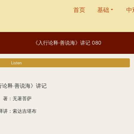
首页
基础
中
《入行论释·善说海》讲记 080
行论释·善说海》讲记
著：无著菩萨
译讲：索达吉堪布