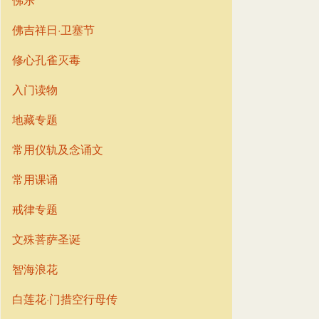
佛吉祥日·卫塞节
修心孔雀灭毒
入门读物
地藏专题
常用仪轨及念诵文
常用课诵
戒律专题
文殊菩萨圣诞
智海浪花
白莲花·门措空行母传