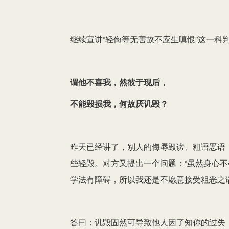
继续宣讲“轻侮等无害故不应生嗔恨”这一科
谓他不喜我，然彼于现后，
不能毁损我，何故厌讥毁？
昨天已经讲了，别人的侮辱毁谤、粗语恶语
些轻毁。对方又提出一个问题：“虽然身心
学法有障碍，所以我还是不愿意接受粗恶之语
答曰：讥毁固然可导致他人因了知你的过失