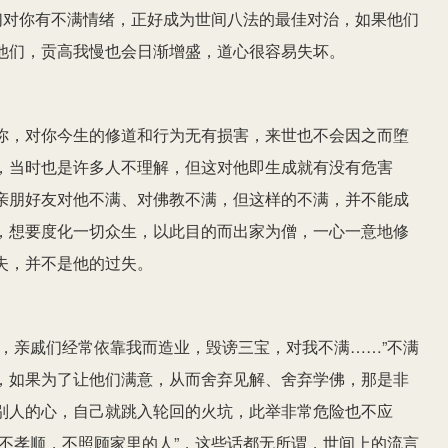
们对你有不满情绪，正好成为世间八法的最佳对治，如果他们
他们，贡高我慢也会日渐增盛，道心很容易失坏。
你，对你今生的修道和行为无有损害，来世也不会因之而堕
，当时也是许多人不理解，但这对他即生成就有没有危害
亲朋好友对他不满、对佛教不满，但这样的不满，并不能成
，想要度化一切众生，以此目的而出家为僧，一心一意地修
失，并不是他的过失。
，亲戚们经常依靠我而造业，毁谤三宝，对我不满……”不满
，如果为了让他们满意，从而舍弃见解、舍弃学佛，那是非
别人的心，自己就跳入轮回的火坑，此举非常危险也不应
不孝顺，不照顾家里的人”，这些话都无所谓，世间上的流言