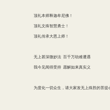
顶礼本师释迦牟尼佛！
顶礼文殊智慧勇士！
顶礼传承大恩上师！
无上甚深微妙法 百千万劫难遭遇
我今见闻得受持 愿解如来真实义
为度化一切众生，请大家发无上殊胜的菩提