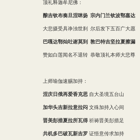
顶礼释迦牟尼佛：
酿吉钦布奏旦涅咪扬 宗内门兰钦波鄂嘉达
大悲摄受具诤浊世刹 尔后发下五百广大愿
巴嘎达鄂灿吐谢莫到 敦巴特吉坚拉夏擦漏
赞如白莲闻名不退转 恭敬顶礼本师大悲尊
上师瑜伽速赐加持：
涅庆日俄再爱香克思
自大圣境五台山
加华头吉新拉意拉闷
文殊加持入心间
晋美彭措夏拉所瓦得
祈祷晋美彭措足
共机多巴破瓦新吉罗
证悟意传求加持