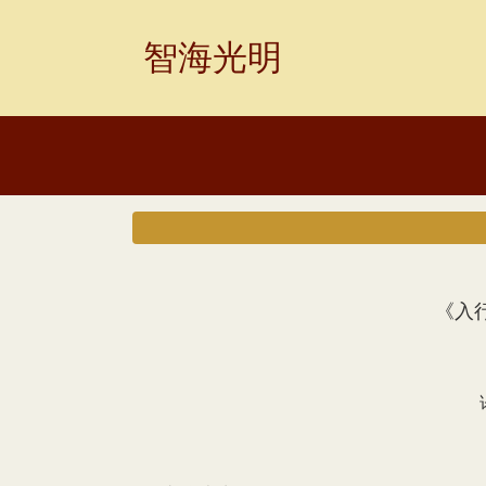
Skip
to
智海光明
content
《入