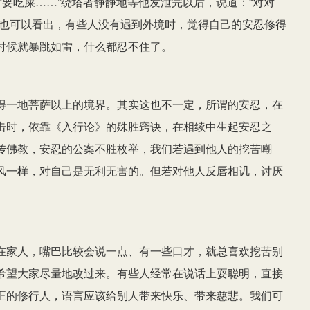
才要吃屎……”绕塔者静静地等他发泄完以后，说道：“对对
案也可以看出，有些人没有遇到外境时，觉得自己的安忍修得
时候就暴跳如雷，什么都忍不住了。
得一地菩萨以上的境界。其实这也不一定，所谓的安忍，在
击时，依靠《入行论》的殊胜窍诀，在相续中生起安忍之
传佛教，安忍的公案不胜枚举，我们若遇到他人的挖苦嘲
风一样，对自己是无利无害的。但若对他人反唇相讥，讨厌
在家人，嘴巴比较会说一点、有一些口才，就总喜欢挖苦别
希望大家尽量地改过来。有些人经常在说话上耍聪明，直接
正的修行人，语言应该给别人带来快乐、带来慈悲。我们可