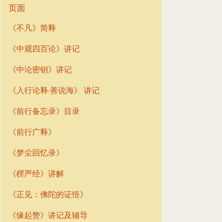
页面
《不凡》简释
《中观四百论》讲记
《中论密钥》讲记
《入行论释·善说海》 讲记
《前行备忘录》目录
《前行广释》
《梦尘回忆录》
《楞严经》讲解
《正见：佛陀的证悟》
《缘起赞》讲记及辅导