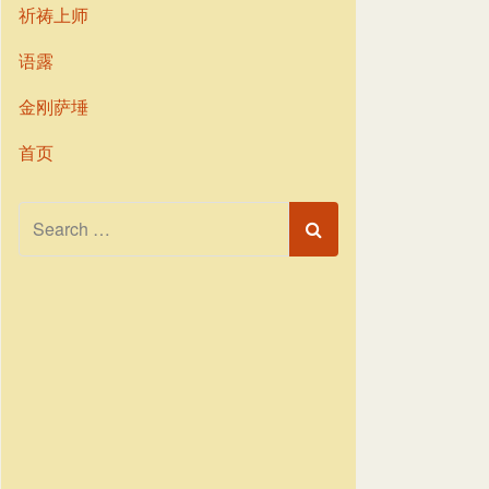
祈祷上师
语露
金刚萨埵
首页