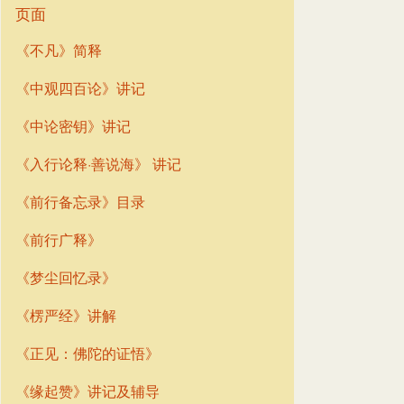
页面
《不凡》简释
《中观四百论》讲记
《中论密钥》讲记
《入行论释·善说海》 讲记
《前行备忘录》目录
《前行广释》
《梦尘回忆录》
《楞严经》讲解
《正见：佛陀的证悟》
《缘起赞》讲记及辅导