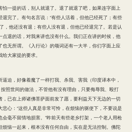
害怕一提的话，别人就退了。退了就退了吧，如果连字面上
经退完了。有句名言说：“有些人活着，但他已经死了；有些
退了，他还没有退；有些人没有退，但他已经退完了。若是认
一点退的话，对我来讲也没有什么。我们正在讲的时候，他
了也无所谓。《入行论》的颂词还有一大半，你们字面上应
我给大家提的要求。
所逼迫，好像着魔了一样打我、杀我、害我（印度译本中，
，按照世间的做法，不管他有没有理由，只要侮辱我、殴打
者，已在上师诸佛菩萨面前发了愿，要利益天下无边的一切
大悲心：“这些人真是非常可怜，在烦恼的驱使下，不要说是
也会毫不留情地损害。”昨前天有些老乡打架，一个老人用枪
但烦恼一起来，根本没有任何自由，实在是无法控制。佛陀