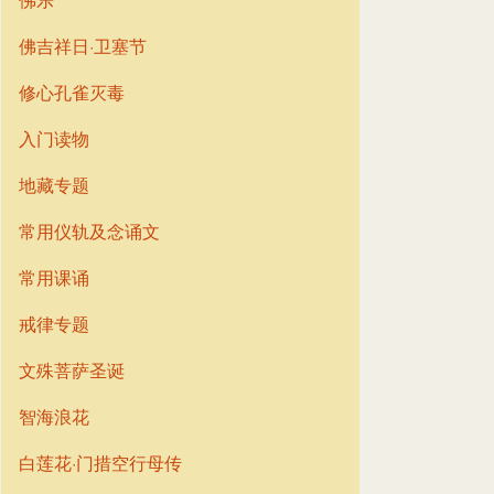
佛吉祥日·卫塞节
修心孔雀灭毒
入门读物
地藏专题
常用仪轨及念诵文
常用课诵
戒律专题
文殊菩萨圣诞
智海浪花
白莲花·门措空行母传