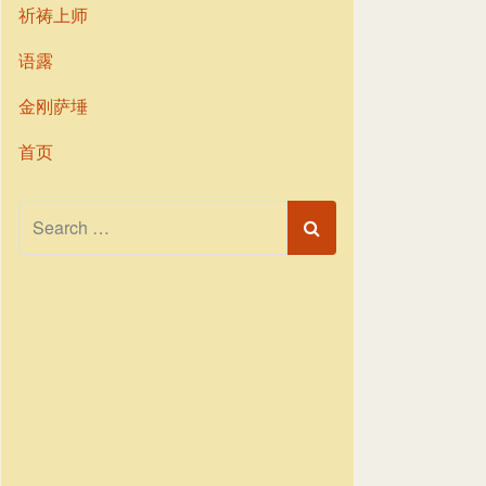
祈祷上师
语露
金刚萨埵
首页