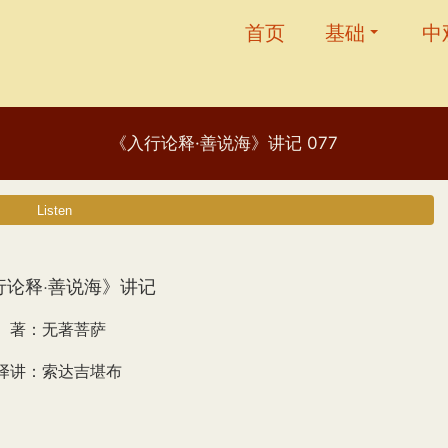
首页
基础
中
《入行论释·善说海》讲记 077
行论释·善说海》讲记
著：无著菩萨
译讲：索达吉堪布