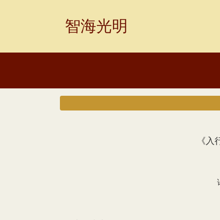
Skip
to
智海光明
content
《入