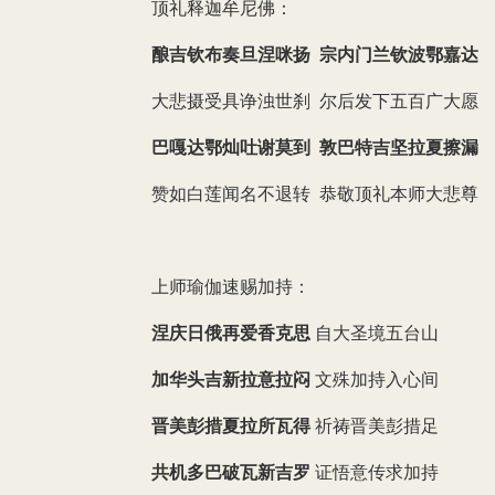
顶礼释迦牟尼佛：
酿吉钦布奏旦涅咪扬 宗内门兰钦波鄂嘉达
大悲摄受具诤浊世刹 尔后发下五百广大愿
巴嘎达鄂灿吐谢莫到 敦巴特吉坚拉夏擦漏
赞如白莲闻名不退转 恭敬顶礼本师大悲尊
上师瑜伽速赐加持：
涅庆日俄再爱香克思
自大圣境五台山
加华头吉新拉意拉闷
文殊加持入心间
晋美彭措夏拉所瓦得
祈祷晋美彭措足
共机多巴破瓦新吉罗
证悟意传求加持