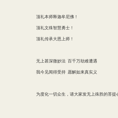
顶礼本师释迦牟尼佛！
顶礼文殊智慧勇士！
顶礼传承大恩上师！
无上甚深微妙法 百千万劫难遭遇
我今见闻得受持 愿解如来真实义
为度化一切众生，请大家发无上殊胜的菩提