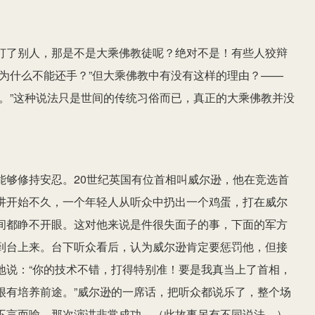
打了别人，那是不是大乘佛教徒呢？绝对不是！有些人狡辩
为什么不能还手？”但大乘佛教中有没有这样的理由？——
。”这种说法只是世间的传统习俗而已，真正的大乘佛教并没
能够修持安忍。20世纪英国有位首相叫威尔逊，他在竞选首
讲开始不久，一个年轻人从听众中扔出一个鸡蛋，打在威尔
间都睁不开眼。这对他来说是件很失面子的事，下面的军方
到台上来。台下听众看后，认为威尔逊肯定要惩罚他，但接
地说：“你的技术不错，打得特别准！要是我真当上了首相，
很有培养前途。”威尔逊的一席话，把听众都说乐了，整个场
不言而喻，那次演讲非常成功。（此故事另有不同说法。）