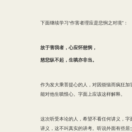
下面继续学习“作害者理应是悲悯之对境”：
故于害我者，心应怀慈悯，
慈悲纵不起，生嗔亦非当。
作为发大乘菩提心的人，对因烦恼而疯狂加
能对他生嗔恨心。字面上应该这样解释。
这次听受本论的人，希望不看任何讲义，字
讲义，这不叫真实的讲考。听说外面有些居