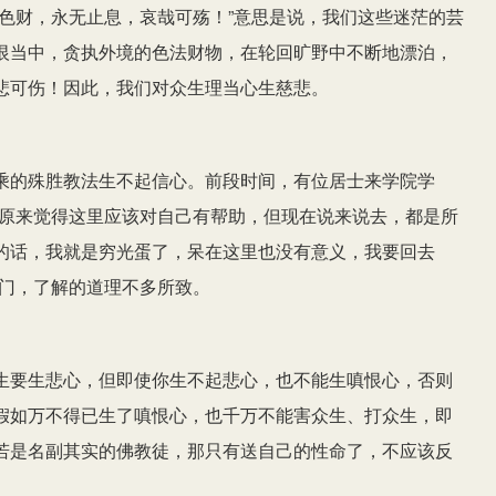
色财，永无止息，哀哉可殇！”意思是说，我们这些迷茫的芸
恨当中，贪执外境的色法财物，在轮回旷野中不断地漂泊，
悲可伤！因此，我们对众生理当心生慈悲。
乘的殊胜教法生不起信心。前段时间，有位居士来学院学
我原来觉得这里应该对自己有帮助，但现在说来说去，都是所
的话，我就是穷光蛋了，呆在这里也没有意义，我要回去
佛门，了解的道理不多所致。
生要生悲心，但即使你生不起悲心，也不能生嗔恨心，否则
假如万不得已生了嗔恨心，也千万不能害众生、打众生，即
若是名副其实的佛教徒，那只有送自己的性命了，不应该反