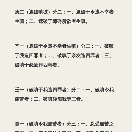
庚二（遮破嗔彼）分二：一、遮破于令遭不幸者
生嗔；二、遮破于障碍所欲者生嗔。
辛一（遮破于令遭不幸者生嗔）分三：一、破嗔
于我造四罪者；二、破嗔于亲友造四罪者；三、
破嗔于怨敌作四善者。
壬一（破嗔于我造四罪者）分二：一、破嗔令我
痛苦者；二、破嗔轻侮我等三者。
癸一（破嗔令我痛苦者）分三：一、忍受痛苦之