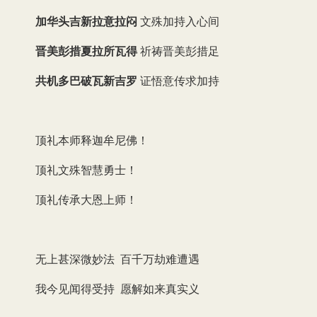
加华头吉新拉意拉闷
文殊加持入心间
晋美彭措夏拉所瓦得
祈祷晋美彭措足
共机多巴破瓦新吉罗
证悟意传求加持
顶礼本师释迦牟尼佛！
顶礼文殊智慧勇士！
顶礼传承大恩上师！
无上甚深微妙法 百千万劫难遭遇
我今见闻得受持 愿解如来真实义