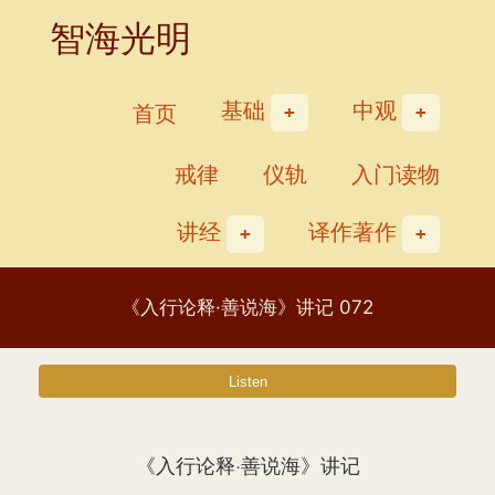
Skip
智海光明
to
content
基础
中观
首页
戒律
仪轨
入门读物
讲经
译作著作
《入行论释·善说海》讲记 072
《入行论释·善说海》讲记