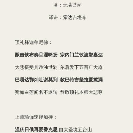
著：无著菩萨
译讲：索达吉堪布
顶礼释迦牟尼佛：
酿吉钦布奏旦涅咪扬 宗内门兰钦波鄂嘉达
大悲摄受具诤浊世刹 尔后发下五百广大愿
巴嘎达鄂灿吐谢莫到 敦巴特吉坚拉夏擦漏
赞如白莲闻名不退转 恭敬顶礼本师大悲尊
上师瑜伽速赐加持：
涅庆日俄再爱香克思
自大圣境五台山