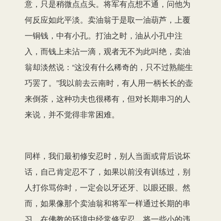
意，只是稍微点点头。将军有点想不通，问他为
何反应如此平淡。卖油翁于是取一油葫芦，上覆
一铜钱，中有小孔。打油之时，油从小孔中注
入，而钱上未沾一滴，观者无不为此叫绝，卖油
翁却淡然说：“这没有什么稀奇的，只不过熟能生
巧罢了。”我以前去云南时，有人用一柄长长的壶
来倒茶，这种功夫也很稀有，但对长期串习的人
来说，并不觉得非常困难。
同样，我们最初修安忍时，别人当面或背后说坏
话，自己肯定忍不了，如果以前没有训练过，别
人打你骂你时，一定会以牙还牙、以眼还眼。然
而，如果像那个卖油翁和将军一样通过长期的串
习，在佛教的环境中经常修安忍，将一些小的违