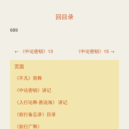
回目录
689
文
← 《中论密钥》13
《中论密钥》15 →
章
导
页面
航
《不凡》简释
《中论密钥》讲记
《入行论释·善说海》 讲记
《前行备忘录》目录
《前行广释》