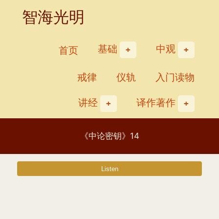
Skip
智海光明
to
content
基础
中观
首页
戒律
仪轨
入门读物
讲经
译作著作
《中论密钥》14