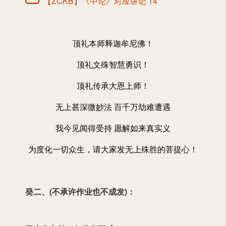
【ZCKB】《中论》对应讲记 14
顶礼本师释迦牟尼佛！
顶礼文殊智慧勇识！
顶礼传承大恩上师！
无上甚深微妙法 百千万劫难遭遇
我今见闻得受持 愿解如来真实义
为度化一切众生，请大家发无上殊胜的菩提心！
癸二、(不承许作业也不成发)：