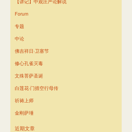
【讲记】中观庄严论解说
Forum
专题
中论
佛吉祥日·卫塞节
修心孔雀灭毒
文殊菩萨圣诞
白莲花·门措空行母传
祈祷上师
金刚萨埵
近期文章