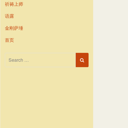
祈祷上师
语露
金刚萨埵
首页