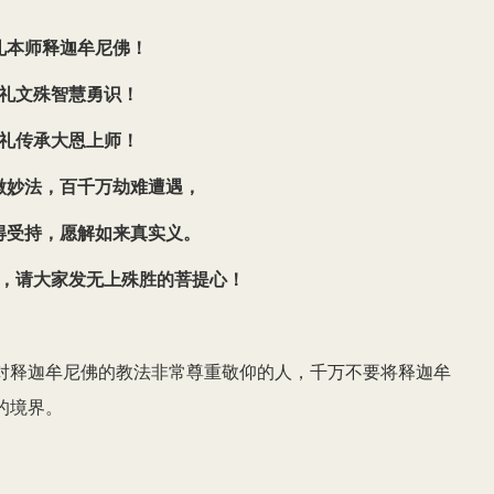
礼本师释迦牟尼佛！
礼文殊智慧勇识！
礼传承大恩上师！
微妙法，百千万劫难遭遇，
得受持，愿解如来真实义。
，请大家发无上殊胜的菩提心！
对释迦牟尼佛的教法非常尊重敬仰的人，千万不要将释迦牟
的境界。