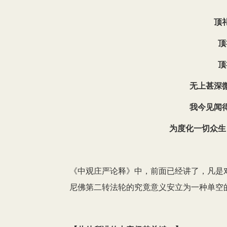
顶
顶
顶
无上甚深
我今见闻
为度化一切众生
《中观庄严论释》中，前面已经讲了，凡是
尼佛第二转法轮的究竟意义安立为一种单空