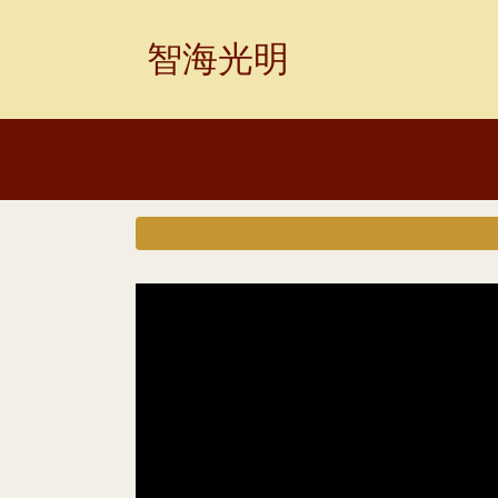
Skip
to
智海光明
content
视
频
播
放
器